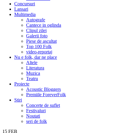
Concursuri
Lansari
Multimedia
Autografe
Cantece in oglinda
Clipul zilei
Galerii foto
Piese de ascultat
Top 100 Folk
video-reportaj
Nu e folk, dar ne place
Altele
Literatura
Muzica
Teatru
Proiecte
Acoustic Bloggers
Premiile ForeverFolk
Stiri
Concerte de suflet
Festivaluri
Noutati
seri de folk
15
FEB