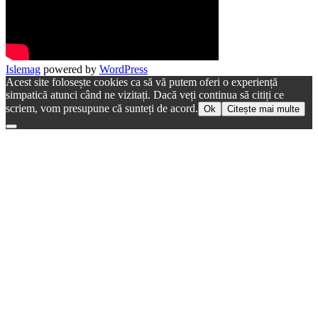
Islemag
powered by
WordPress
Acest site folosește cookies ca să vă putem oferi o experiență
simpatică atunci când ne vizitați. Dacă veți continua să citiți ce
scriem, vom presupune că sunteți de acord.
Ok
Citește mai multe