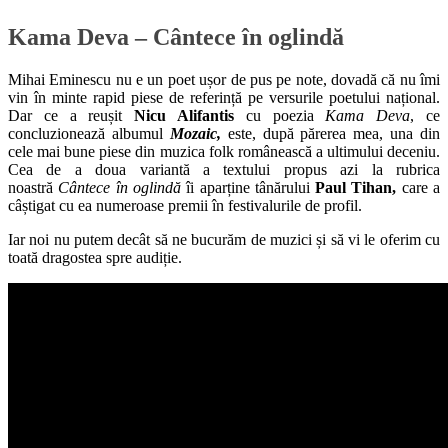
Kama Deva – Cântece în oglindă
Mihai Eminescu nu e un poet ușor de pus pe note, dovadă că nu îmi
vin în minte rapid piese de referință pe versurile poetului național.
Dar ce a reușit
Nicu Alifantis
cu poezia
Kama Deva
, ce
concluzionează albumul
Mozaic,
este, după părerea mea, una din
cele mai bune piese din muzica folk românească a ultimului deceniu.
Cea de a doua variantă a textului propus azi la rubrica
noastră
Cântece în oglindă
îi aparține tânărului
Paul Tihan,
care a
câștigat cu ea numeroase premii în festivalurile de profil.
Iar noi nu putem decât să ne bucurăm de muzici și să vi le oferim cu
toată dragostea spre audiție.