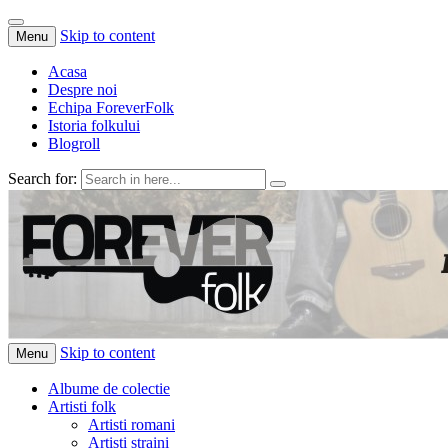
Skip to content
Menu
Acasa
Despre noi
Echipa ForeverFolk
Istoria folkului
Blogroll
Search for:
ForeverFolk
Muzica sufletului tau
Skip to content
Menu
Albume de colectie
Artisti folk
Artisti romani
Artisti straini