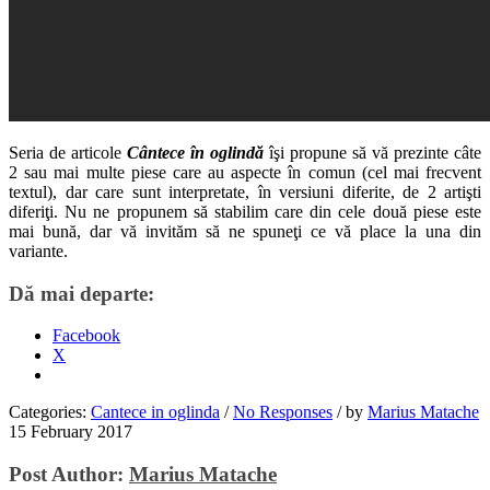
Seria de articole
Cântece în oglindă
îşi propune să vă prezinte câte
2 sau mai multe piese care au aspecte în comun (cel mai frecvent
textul), dar care sunt interpretate, în versiuni diferite, de 2 artişti
diferiţi. Nu ne propunem să stabilim care din cele două piese este
mai bună, dar vă invităm să ne spuneţi ce vă place la una din
variante.
Dă mai departe:
Facebook
X
Categories:
Cantece in oglinda
/
No Responses
/
by
Marius Matache
15 February 2017
Post Author:
Marius Matache