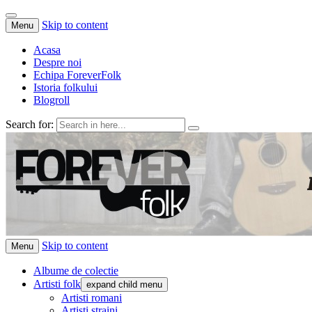
Skip to content
Menu
Acasa
Despre noi
Echipa ForeverFolk
Istoria folkului
Blogroll
Search for:
ForeverFolk
Muzica sufletului tau
Skip to content
Menu
Albume de colectie
Artisti folk
expand child menu
Artisti romani
Artisti straini