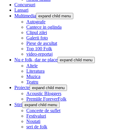
Concursuri
Lansari
Multimedia
expand child menu
Autografe
Cantece in oglinda
Clipul zilei
Galerii foto
Piese de ascultat
Top 100 Folk
video-reportaj
Nu e folk, dar ne place
expand child menu
Altele
Literatura
Muzica
Teatru
Proiecte
expand child menu
Acoustic Bloggers
Premiile ForeverFolk
Stiri
expand child menu
Concerte de suflet
Festivaluri
Noutati
seri de folk