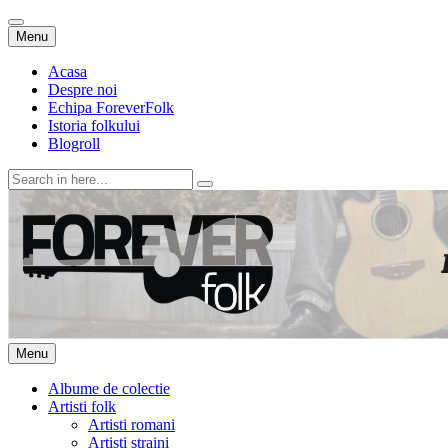
Skip
Menu
to
content
Acasa
Despre noi
Echipa ForeverFolk
Istoria folkului
Blogroll
Search
for:
ForeverFolk
Muzica sufletului tau
Skip
Menu
to
content
Albume de colectie
Artisti folk
Artisti romani
Artisti straini