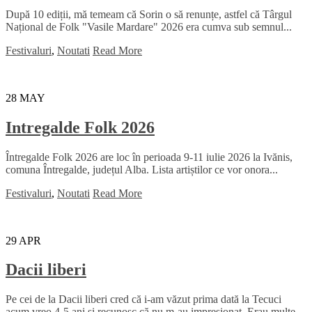
După 10 ediții, mă temeam că Sorin o să renunțe, astfel că Târgul
Național de Folk "Vasile Mardare" 2026 era cumva sub semnul...
Festivaluri
,
Noutati
Read More
28
MAY
Intregalde Folk 2026
Întregalde Folk 2026 are loc în perioada 9-11 iulie 2026 la Ivănis,
comuna Întregalde, județul Alba. Lista artiștilor ce vor onora...
Festivaluri
,
Noutati
Read More
29
APR
Dacii liberi
Pe cei de la Dacii liberi cred că i-am văzut prima dată la Tecuci
acum vreo 4-5 ani și recunosc că nu m-au impresionat. Erau multe...