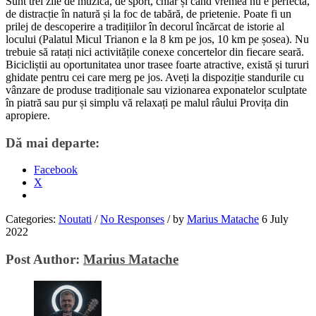
Sunt trei zile de muzică, de sport, chiar și când vremea nu e perfectă,
de distracție în natură și la foc de tabără, de prietenie. Poate fi un
prilej de descoperire a tradițiilor în decorul încărcat de istorie al
locului (Palatul Micul Trianon e la 8 km pe jos, 10 km pe șosea). Nu
trebuie să ratați nici activitățile conexe concertelor din fiecare seară.
Bicicliștii au oportunitatea unor trasee foarte atractive, există și tururi
ghidate pentru cei care merg pe jos. Aveți la dispoziție standurile cu
vânzare de produse tradiționale sau vizionarea exponatelor sculptate
în piatră sau pur și simplu vă relaxați pe malul râului Provița din
apropiere.
Dă mai departe:
Facebook
X
Categories:
Noutati
/
No Responses
/
by
Marius Matache
6 July
2022
Post Author:
Marius Matache