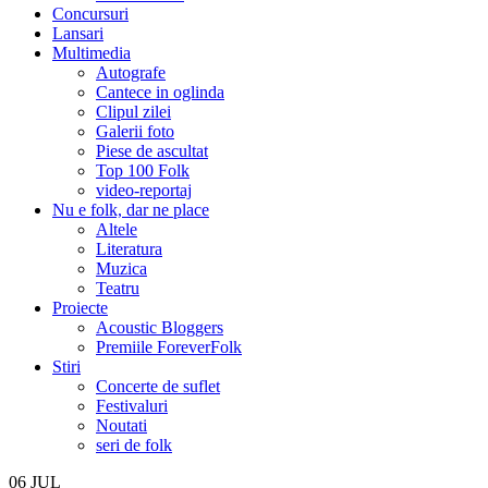
Concursuri
Lansari
Multimedia
Autografe
Cantece in oglinda
Clipul zilei
Galerii foto
Piese de ascultat
Top 100 Folk
video-reportaj
Nu e folk, dar ne place
Altele
Literatura
Muzica
Teatru
Proiecte
Acoustic Bloggers
Premiile ForeverFolk
Stiri
Concerte de suflet
Festivaluri
Noutati
seri de folk
06
JUL