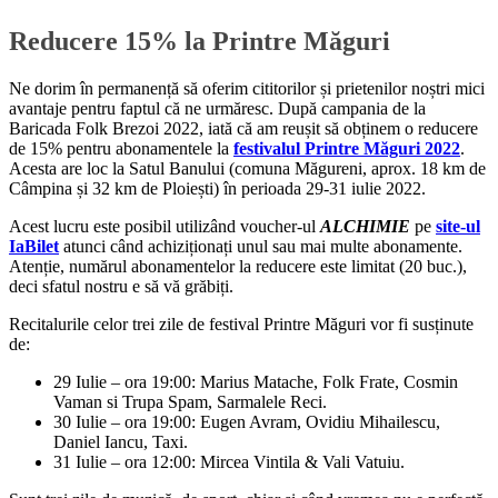
Reducere 15% la Printre Măguri
Ne dorim în permanență să oferim cititorilor și prietenilor noștri mici
avantaje pentru faptul că ne urmăresc. După campania de la
Baricada Folk Brezoi 2022, iată că am reușit să obținem o reducere
de 15% pentru abonamentele la
festivalul Printre Măguri 2022
.
Acesta are loc la Satul Banului (comuna Măgureni, aprox. 18 km de
Câmpina și 32 km de Ploiești) în perioada 29-31 iulie 2022.
Acest lucru este posibil utilizând voucher-ul
ALCHIMIE
pe
site-ul
IaBilet
atunci când achiziționați unul sau mai multe abonamente.
Atenție, numărul abonamentelor la reducere este limitat (20 buc.),
deci sfatul nostru e să vă grăbiți.
Recitalurile celor trei zile de festival Printre Măguri vor fi susținute
de:
29 Iulie – ora 19:00: Marius Matache, Folk Frate, Cosmin
Vaman si Trupa Spam, Sarmalele Reci.
30 Iulie – ora 19:00: Eugen Avram, Ovidiu Mihailescu,
Daniel Iancu, Taxi.
31 Iulie – ora 12:00: Mircea Vintila & Vali Vatuiu.