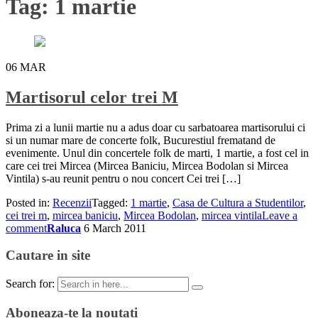
Tag:
1 martie
06
MAR
Martisorul celor trei M
Prima zi a lunii martie nu a adus doar cu sarbatoarea martisorului ci
si un numar mare de concerte folk, Bucurestiul frematand de
evenimente. Unul din concertele folk de marti, 1 martie, a fost cel in
care cei trei Mircea (Mircea Baniciu, Mircea Bodolan si Mircea
Vintila) s-au reunit pentru o nou concert Cei trei […]
Posted in:
Recenzii
Tagged:
1 martie
,
Casa de Cultura a Studentilor
,
cei trei m
,
mircea baniciu
,
Mircea Bodolan
,
mircea vintila
Leave a
comment
Raluca
6 March 2011
Cautare in site
Search for:
Aboneaza-te la noutati