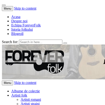
Skip to content
Menu
Acasa
Despre noi
Echipa ForeverFolk
Istoria folkului
Blogroll
Search for:
ForeverFolk
Muzica sufletului tau
Skip to content
Menu
Albume de colectie
Artisti folk
Artisti romani
Artisti straini