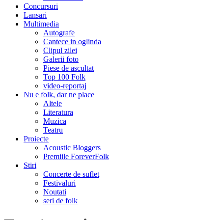
Concursuri
Lansari
Multimedia
Autografe
Cantece in oglinda
Clipul zilei
Galerii foto
Piese de ascultat
Top 100 Folk
video-reportaj
Nu e folk, dar ne place
Altele
Literatura
Muzica
Teatru
Proiecte
Acoustic Bloggers
Premiile ForeverFolk
Stiri
Concerte de suflet
Festivaluri
Noutati
seri de folk