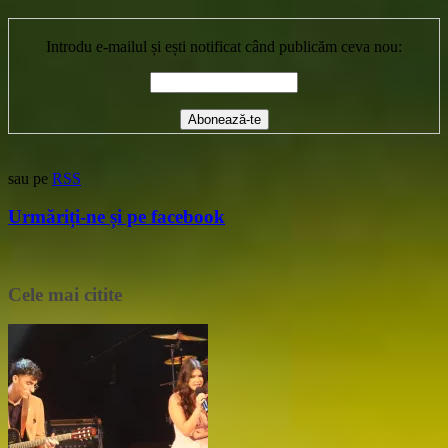
Introdu e-mailul și ești notificat când publicăm ceva nou:
sau pe
RSS
Urmăriți-ne și pe facebook
Cele mai citite