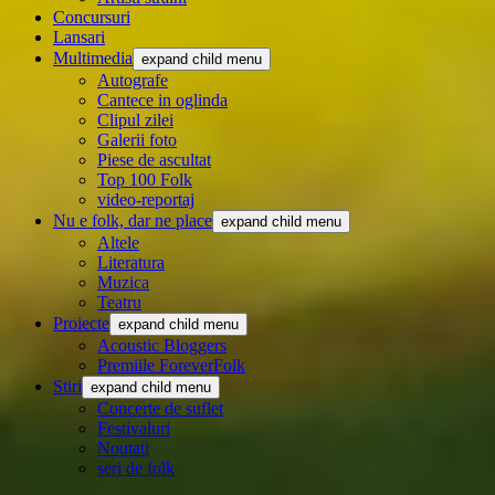
Concursuri
Lansari
Multimedia
expand child menu
Autografe
Cantece in oglinda
Clipul zilei
Galerii foto
Piese de ascultat
Top 100 Folk
video-reportaj
Nu e folk, dar ne place
expand child menu
Altele
Literatura
Muzica
Teatru
Proiecte
expand child menu
Acoustic Bloggers
Premiile ForeverFolk
Stiri
expand child menu
Concerte de suflet
Festivaluri
Noutati
seri de folk