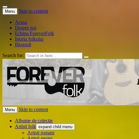
Skip to content
Menu
Acasa
Despre noi
Echipa ForeverFolk
Istoria folkului
Blogroll
Search for:
ForeverFolk
Muzica sufletului tau
Skip to content
Menu
Albume de colectie
Artisti folk
expand child menu
Artisti romani
Artisti straini