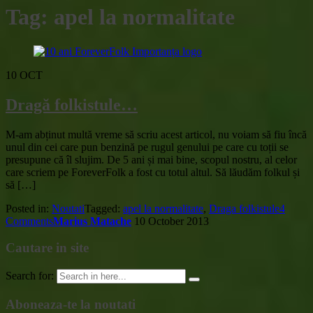
Tag:
apel la normalitate
10
OCT
Dragă folkistule…
M-am abținut multă vreme să scriu acest articol, nu voiam să fiu încă
unul din cei care pun benzină pe rugul genului pe care cu toții se
presupune că îl slujim. De 5 ani și mai bine, scopul nostru, al celor
care scriem pe ForeverFolk a fost cu totul altul. Să lăudăm folkul și
să […]
Posted in:
Noutati
Tagged:
apel la normalitate
,
Draga folkistule
4
Comments
Marius Matache
10 October 2013
Cautare in site
Search for:
Aboneaza-te la noutati