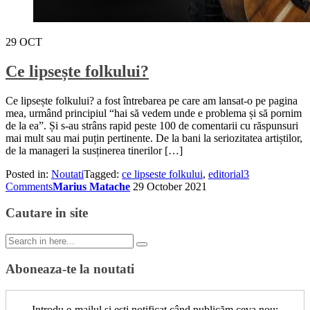
29
OCT
Ce lipsește folkului?
Ce lipsește folkului? a fost întrebarea pe care am lansat-o pe pagina
mea, urmând principiul “hai să vedem unde e problema și să pornim
de la ea”. Și s-au strâns rapid peste 100 de comentarii cu răspunsuri
mai mult sau mai puțin pertinente. De la bani la seriozitatea artiștilor,
de la manageri la susținerea tinerilor […]
Posted in:
Noutati
Tagged:
ce lipseste folkului
,
editorial
3
Comments
Marius Matache
29 October 2021
Cautare in site
Search
for:
Aboneaza-te la noutati
Introdu e-mailul și ești notificat când publicăm ceva nou: