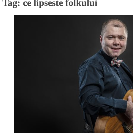
Tag:
ce lipseste folkului