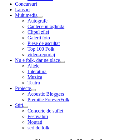
menu
Concursuri
Lansari
Multimedia
expand
Autografe
child
Cantece in oglinda
menu
Clipul zilei
Galerii foto
Piese de ascultat
Top 100 Folk
video-reportaj
Nu e folk, dar ne place
expand
Altele
child
Literatura
menu
Muzica
Teatru
Proiecte
expand
Acoustic Bloggers
child
Premiile ForeverFolk
menu
Stiri
expand
Concerte de suflet
child
Festivaluri
menu
Noutati
seri de folk