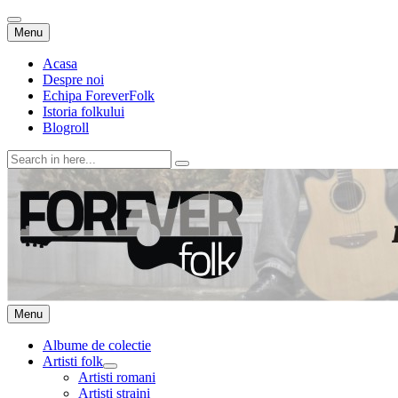
Skip
Menu
to
content
Acasa
Despre noi
Echipa ForeverFolk
Istoria folkului
Blogroll
Search
for:
ForeverFolk
Muzica sufletului tau
Skip
Menu
to
content
Albume de colectie
Artisti folk
expand
Artisti romani
child
Artisti straini