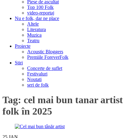
Piese de ascultat
Top 100 Folk
video-reportaj
Nu e folk, dar ne place
Altele
Literatura
Muzica
Teatru
Proiecte
Acoustic Bloggers
Premiile ForeverFolk
Stiri
Concerte de suflet
Festivaluri
Noutati
seri de folk
Tag:
cel mai bun tanar artist
folk în 2025
25
JAN