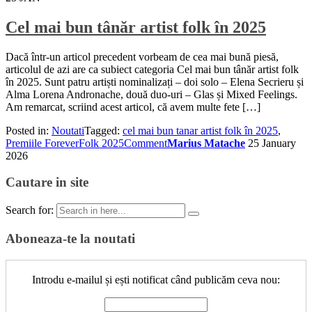
Cel mai bun tânăr artist folk în 2025
Dacă într-un articol precedent vorbeam de cea mai bună piesă,
articolul de azi are ca subiect categoria Cel mai bun tânăr artist folk
în 2025. Sunt patru artiști nominalizați – doi solo – Elena Secrieru și
Alma Lorena Andronache, două duo-uri – Glas și Mixed Feelings.
Am remarcat, scriind acest articol, că avem multe fete […]
Posted in:
Noutati
Tagged:
cel mai bun tanar artist folk în 2025
,
Premiile ForeverFolk 2025
Comment
Marius Matache
25 January
2026
Cautare in site
Search for:
Aboneaza-te la noutati
Introdu e-mailul și ești notificat când publicăm ceva nou: