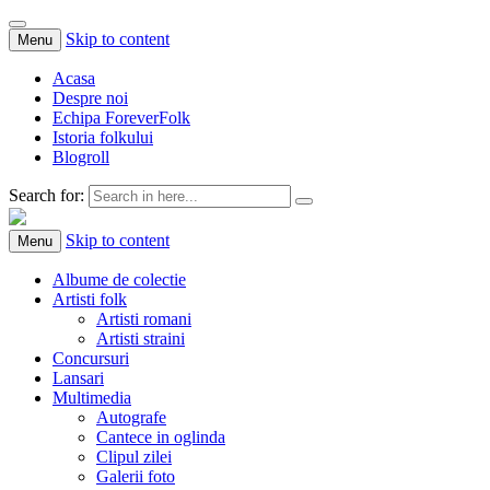
Skip to content
Menu
Acasa
Despre noi
Echipa ForeverFolk
Istoria folkului
Blogroll
Search for:
ForeverFolk
Muzica sufletului tau
Skip to content
Menu
Albume de colectie
Artisti folk
Artisti romani
Artisti straini
Concursuri
Lansari
Multimedia
Autografe
Cantece in oglinda
Clipul zilei
Galerii foto