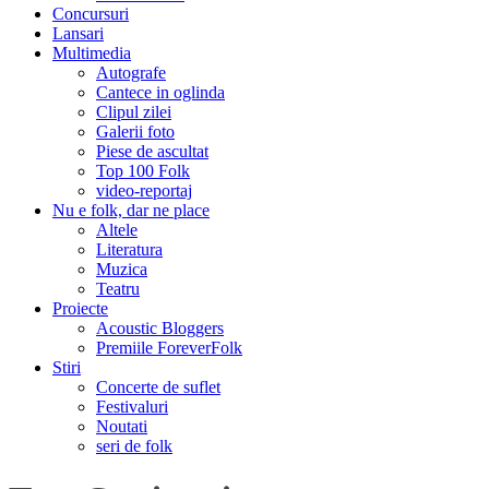
Concursuri
Lansari
Multimedia
Autografe
Cantece in oglinda
Clipul zilei
Galerii foto
Piese de ascultat
Top 100 Folk
video-reportaj
Nu e folk, dar ne place
Altele
Literatura
Muzica
Teatru
Proiecte
Acoustic Bloggers
Premiile ForeverFolk
Stiri
Concerte de suflet
Festivaluri
Noutati
seri de folk