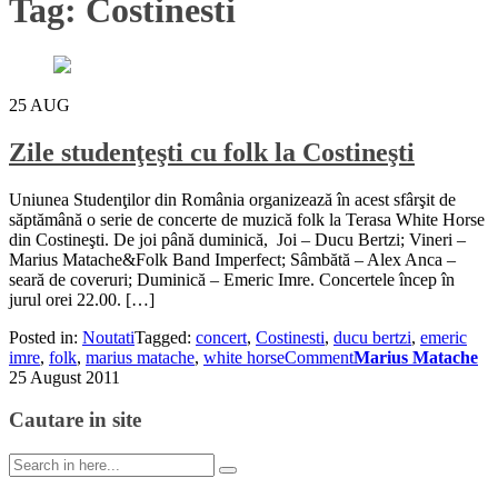
Tag:
Costinesti
25
AUG
Zile studenţeşti cu folk la Costineşti
Uniunea Studenţilor din România organizează în acest sfârşit de
săptămână o serie de concerte de muzică folk la Terasa White Horse
din Costineşti. De joi până duminică, Joi – Ducu Bertzi; Vineri –
Marius Matache&Folk Band Imperfect; Sâmbătă – Alex Anca –
seară de coveruri; Duminică – Emeric Imre. Concertele încep în
jurul orei 22.00. […]
Posted in:
Noutati
Tagged:
concert
,
Costinesti
,
ducu bertzi
,
emeric
imre
,
folk
,
marius matache
,
white horse
Comment
Marius Matache
25 August 2011
Cautare in site
Search
for: