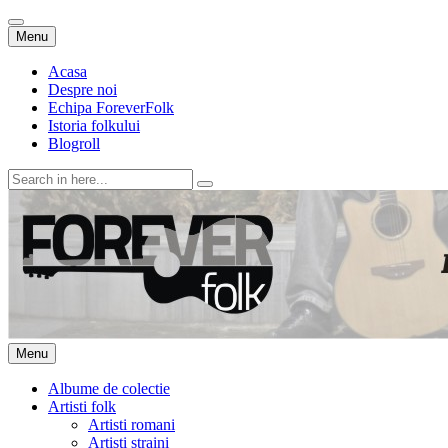
Skip
Menu
to
content
Acasa
Despre noi
Echipa ForeverFolk
Istoria folkului
Blogroll
Search
for:
ForeverFolk
Muzica sufletului tau
Skip
Menu
to
content
Albume de colectie
Artisti folk
Artisti romani
Artisti straini