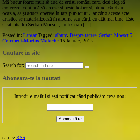
Mă bucur foarte mult să aud de artiști români care, deși aleg să
emigreze, continuă să creeze și peste hotare și, atunci când au
ocazia, să și aducă operele în fața publicului. Iar când aceste acte
artistice se materializează în albume sau cărți, cu atât mai bine. Este
și situația lui Șerban Moescu, un fizician […]
Posted in:
Lansari
Tagged:
album
,
Despre tacere
,
Serban Moescu
5
Comments
Marius Matache
15 January 2013
Cautare in site
Search for:
Aboneaza-te la noutati
Introdu e-mailul și ești notificat când publicăm ceva nou:
sau pe
RSS