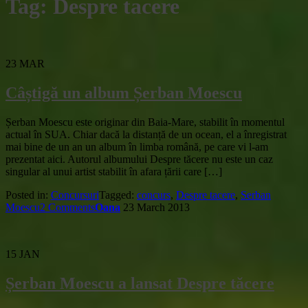
Tag:
Despre tacere
23
MAR
Câștigă un album Șerban Moescu
Șerban Moescu este originar din Baia-Mare, stabilit în momentul
actual în SUA. Chiar dacă la distanță de un ocean, el a înregistrat
mai bine de un an un album în limba română, pe care vi l-am
prezentat aici. Autorul albumului Despre tăcere nu este un caz
singular al unui artist stabilit în afara țării care […]
Posted in:
Concursuri
Tagged:
concurs
,
Despre tacere
,
Serban
Moescu
2 Comments
Oana
23 March 2013
15
JAN
Șerban Moescu a lansat Despre tăcere