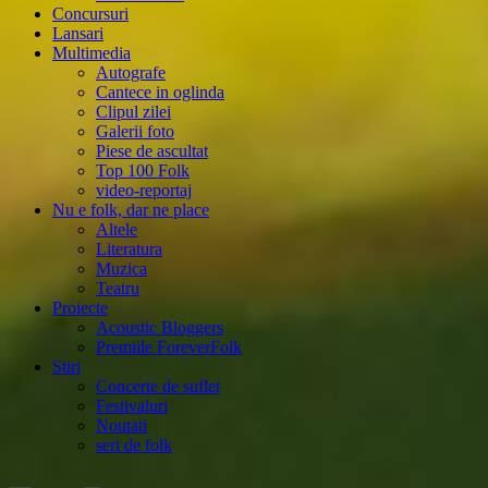
Concursuri
Lansari
Multimedia
Autografe
Cantece in oglinda
Clipul zilei
Galerii foto
Piese de ascultat
Top 100 Folk
video-reportaj
Nu e folk, dar ne place
Altele
Literatura
Muzica
Teatru
Proiecte
Acoustic Bloggers
Premiile ForeverFolk
Stiri
Concerte de suflet
Festivaluri
Noutati
seri de folk