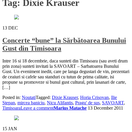
Tag:
Dixie Krauser
13
DEC
Concerte “bune” la Sărbătoarea Bunului
Gust din Timisoara
Intre 16 si 18 decembrie, daca sunteti din Timisoara (sau aveti drum
prin zona) sunteti invitati la SAVOART – Sarbatoarea Bunului
Gust. Un eveniment inedit, care pe langa degustari de vin, prezentari
de ceaiuri si cafele sau standuri cu tutun de prima calitate, isi
propune sa promoveze si bunul gust cultural, prin lasanari de carte,
[…]
Posted in:
Noutati
Tagged:
Dixie Krauser
,
Horia Crisovan
,
Ilie
Stepan
,
mircea baniciu
,
Nicu Alifantis
,
Pragu' de sus
,
SAVOART
,
Timisoara
Leave a comment
Marius Matache
13 December 2011
15
JAN