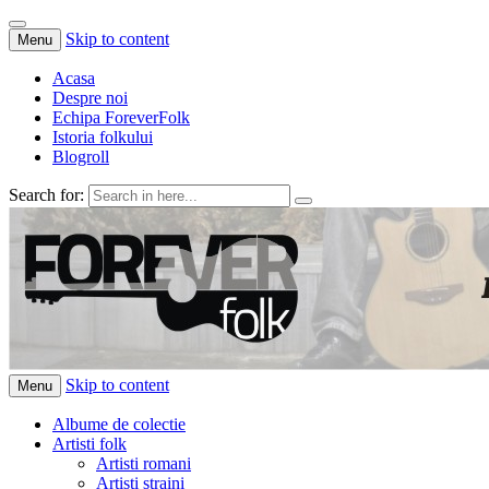
Skip to content
Menu
Acasa
Despre noi
Echipa ForeverFolk
Istoria folkului
Blogroll
Search for:
ForeverFolk
Muzica sufletului tau
Skip to content
Menu
Albume de colectie
Artisti folk
Artisti romani
Artisti straini