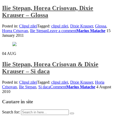
Ilie Stepan, Horea Crisovan, Dixie
Krauser – Glossa
Posted in:
Clipul zilei
Tagged:
clipul zilei
,
Dixie Krauser
,
Glossa
,
Horea Crisovan
,
Ilie Stepan
Leave a comment
Marius Matache
15
January 2011
04
AUG
Ilie Stepan, Horea Crisovan & Dixie
Krauser – Si daca
Posted in:
Clipul zilei
Tagged:
clipul zilei
,
Dixie Krauser
,
Horia
Crisovan
,
Ilie Stepan
,
Si daca
Comment
Marius Matache
4 August
2010
Cautare in site
Search for: