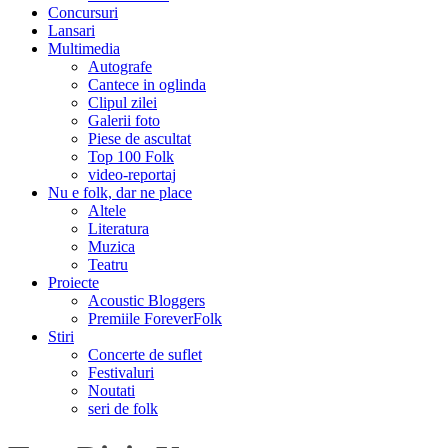
Concursuri
Lansari
Multimedia
Autografe
Cantece in oglinda
Clipul zilei
Galerii foto
Piese de ascultat
Top 100 Folk
video-reportaj
Nu e folk, dar ne place
Altele
Literatura
Muzica
Teatru
Proiecte
Acoustic Bloggers
Premiile ForeverFolk
Stiri
Concerte de suflet
Festivaluri
Noutati
seri de folk