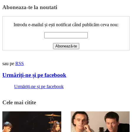
Aboneaza-te la noutati
Introdu e-mailul și ești notificat când publicăm ceva nou:
sau pe
RSS
Urmăriți-ne și pe facebook
Urmăriți-ne și pe facebook
Cele mai citite