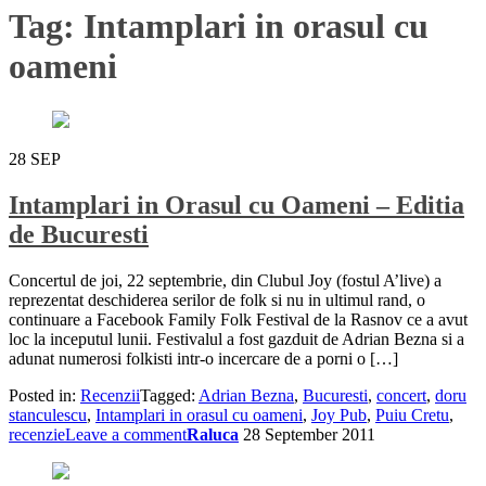
Tag:
Intamplari in orasul cu
oameni
28
SEP
Intamplari in Orasul cu Oameni – Editia
de Bucuresti
Concertul de joi, 22 septembrie, din Clubul Joy (fostul A’live) a
reprezentat deschiderea serilor de folk si nu in ultimul rand, o
continuare a Facebook Family Folk Festival de la Rasnov ce a avut
loc la inceputul lunii. Festivalul a fost gazduit de Adrian Bezna si a
adunat numerosi folkisti intr-o incercare de a porni o […]
Posted in:
Recenzii
Tagged:
Adrian Bezna
,
Bucuresti
,
concert
,
doru
stanculescu
,
Intamplari in orasul cu oameni
,
Joy Pub
,
Puiu Cretu
,
recenzie
Leave a comment
Raluca
28 September 2011