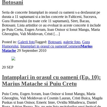
Botosani
Seria de concerte Intamplari in orasul cu oameni s-a desfasurat pe
durata a 11 saptamani si a inclus concerte in Falticeni, Suceava,
Gura Humorului (in toate cele 11 saptamani), Siret, Bacau,
Botosani. Lista artistilor ce au evoluat in aceste concerte ii include
pe Puiu Cretu, Eugen Avram, Ioan Onisor si Ionut Mangu, Maria
Gheorghiu, Vali Moldovan, Cristi […]
Posted in:
Galerii foto
Tagged:
Botosani
,
galerie foto
,
Gura
Humorului
,
Intamplari in orasul cu oameni
Comment
Marius
Matache
29 September 2010
20
SEP
Intamplari in orasul cu oameni (Ep. 10):
Marius Matache si Puiu Cretu
Puiu Cretu, Eugen Avram, Ioan Onisor si Ionut Mangu, Maria
Gheorghiu, Vali Moldovan si Cosmin Lauran, Cristi Buica, Magda
Puskas si Ioan Onisor, Emeric Imre, Ovidiu Mihailescu, Daniel
Buga, Adrian Bezna. Nu, nu este lista recitalurilor unui festival de