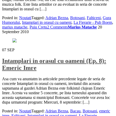
muzica folk. Este lista artistilor ce au evoluat in seria de concerte
Intamplari in orasul cu […]
Posted in:
Noutati
Tagged:
Adrian Bezna
,
Botosani
,
Falticeni
,
Gura
Humorului
,
Intamplari in orasul cu oameni
,
La Fierarie - Pub Boem
,
marius matache
,
Puiu Cretu
2 Comments
Marius Matache
20
September 2010
07
SEP
Intamplari in orasul cu oameni (Ep. 8):
Emeric Imre
Asa cum va anuntatm in articolele precedente legate de seria de
concerte Intamplari in orasul cu oameni, invitatul din aceasta
saptamana al gazdei Adrian Bezna este folkistul clujean Emeric
Imre. Acesta va sustine 5 concerte, pe lista turneului aparand din
aceasta saptamana si municipiul Botosani. Concertele vor avea loc
dupa urmatorul program: Miercuri, 8 septembrie: […]
Posted in:
Noutati
Tagged:
Adrian Bezna
,
Bacau
,
Botosani
,
emeric
imre
,
Falticeni
,
Intamplari in orasul cu oameni
,
La Fierarie
,