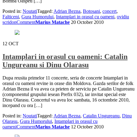
Bomba Oaspeti […]
Posted in:
Noutati
Tagged:
Adrian Bezna
,
Botosani
,
concert
,
Falticeni
,
Gura Humorului
,
Intamplari in orasul cu oameni
,
ovidiu
scridon
Comment
Marius Matache
20 October 2010
12
OCT
Intamplari in orasul cu oameni: Catalin
Ungureanu si Dinu Olarasu
Dupa reusita primelor 11 concerte, seria de concerte Intamplari in
orasul cu oameni revine in orase din Moldova. Gazda serilor de folk
Adrian Bezna il va avea ca prieten de serviciu pe Catalin Ungureanu
(componentul grupului iesean Prefix 032), iar invitat special este
Dinu Olarasu. Concertul va avea loc sambata, 16 octombrie 2010,
incepand cu ora […]
Posted in:
Noutati
Tagged:
Adrian Bezna
,
Catalin Ungureanu
,
Dinu
Olarasu
,
Gura Humorului
,
Intamplari in orasul cu
oameni
Comment
Marius Matache
12 October 2010