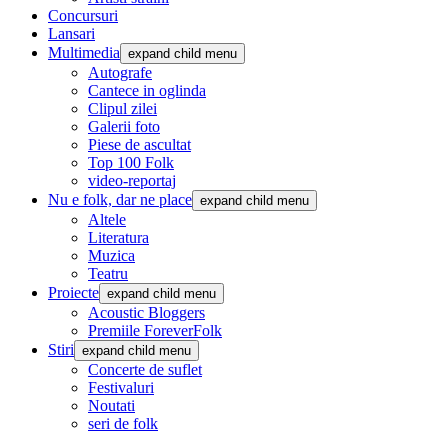
Concursuri
Lansari
Multimedia
expand child menu
Autografe
Cantece in oglinda
Clipul zilei
Galerii foto
Piese de ascultat
Top 100 Folk
video-reportaj
Nu e folk, dar ne place
expand child menu
Altele
Literatura
Muzica
Teatru
Proiecte
expand child menu
Acoustic Bloggers
Premiile ForeverFolk
Stiri
expand child menu
Concerte de suflet
Festivaluri
Noutati
seri de folk