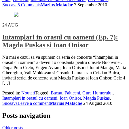
Suceava
5 Comments
Marius Matache
7 September 2010
24
AUG
Intamplari in orasul cu oameni (Ep. 7):
Magda Puskas si Ioan Onisor
Nu mai e cazul sa va spunem ca seria de concerte “Intamplari in
orasul cu oameni” a devenit o constanta pentru orasele Bucovinei.
Dupa Puiu Cretu, Eugen Avram, Ioan Onisor si Ionut Mangu, Maria
Gheorghiu, Vali Moldovan si Cosmin Lauran sau Cristian Buica,
invitatii seriei de concerte sunt Magda Puskas si Ioan Onisor. Cele 4
[…]
Posted in:
Noutati
Tagged:
Bacau
,
Falticeni
,
Gura Humorului
,
Intamplari in orasul cu oameni
,
Ioan Onisor
,
Magda Puskas
,
Suceava
Leave a comment
Marius Matache
24 August 2010
Posts navigation
Older posts