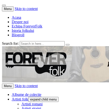
Skip to content
Menu
Acasa
Despre noi
Echipa ForeverFolk
Istoria folkului
Blogroll
Search for:
ForeverFolk
Muzica sufletului tau
Skip to content
Menu
Albume de colectie
Artisti folk
expand child menu
Artisti romani
Artisti straini