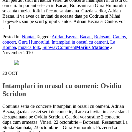
Am pierdut sirul invitatilor seriei de concerte Intamplari in orasul cu
oameni. Important este ca in Bacau, Botosani sau Gura Humorului
se canta muzica folk in fiecare saptamana. Gazda serilor, Adrian
Bezna, ii va avea ca invitati de aceasta data pe Codruta si Mihai
Lojewski, sau pe scurt grupul Cantos. Adrian Bezna si Cantos vor
[…]
Posted in:
Noutati
Tagged:
Adrian Bezna
,
Bacau
,
Botosani
,
Cantos
,
concert
,
Gura Humorului
,
Intamplari in orasul cu oameni
,
La
Bomba
,
muzica folk
,
Subway
Comment
Marius Matache
2
November 2010
20
OCT
Intamplari in orasul cu oameni: Ovidiu
Scridon
Continua seria de concerte Intamplari in orasul cu oameni. Adrian
Bezna, gazda acestei serii de concerte, il are ca invitat in acest sfarsit
de saptamana pe Ovidiu Scridon. Cei doi vor sustine 2 concerte
dupa cum urmeaza: Vineri, 22 octombrie – Botosani, Restaurant La
Strada Sambata, 23 octombrie – Gura Humorului, Pizzeria La