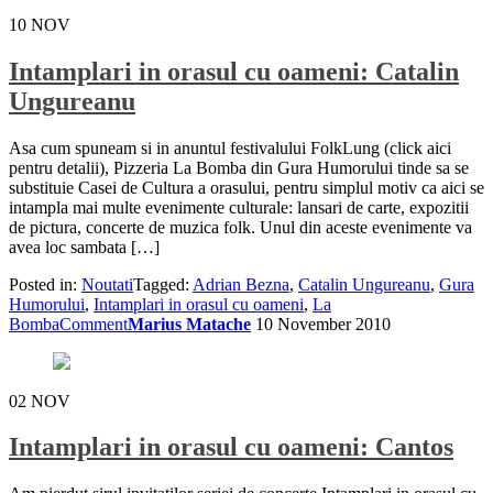
10
NOV
Intamplari in orasul cu oameni: Catalin
Ungureanu
Asa cum spuneam si in anuntul festivalului FolkLung (click aici
pentru detalii), Pizzeria La Bomba din Gura Humorului tinde sa se
substituie Casei de Cultura a orasului, pentru simplul motiv ca aici se
intampla mai multe evenimente culturale: lansari de carte, expozitii
de pictura, concerte de muzica folk. Unul din aceste evenimente va
avea loc sambata […]
Posted in:
Noutati
Tagged:
Adrian Bezna
,
Catalin Ungureanu
,
Gura
Humorului
,
Intamplari in orasul cu oameni
,
La
Bomba
Comment
Marius Matache
10 November 2010
02
NOV
Intamplari in orasul cu oameni: Cantos