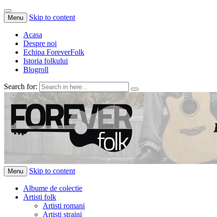
Skip to content
Menu
Acasa
Despre noi
Echipa ForeverFolk
Istoria folkului
Blogroll
Search for:
ForeverFolk
Muzica sufletului tau
Skip to content
Menu
Albume de colectie
Artisti folk
Artisti romani
Artisti straini