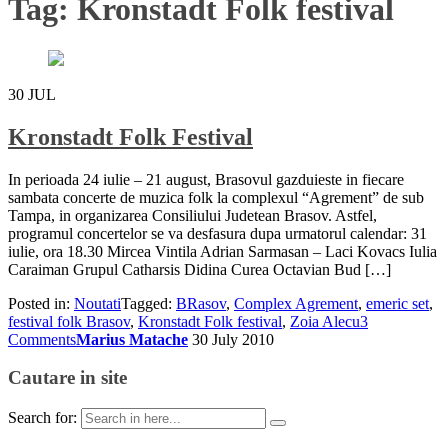
Tag:
Kronstadt Folk festival
30
JUL
Kronstadt Folk Festival
In perioada 24 iulie – 21 august, Brasovul gazduieste in fiecare
sambata concerte de muzica folk la complexul “Agrement” de sub
Tampa, in organizarea Consiliului Judetean Brasov. Astfel,
programul concertelor se va desfasura dupa urmatorul calendar: 31
iulie, ora 18.30 Mircea Vintila Adrian Sarmasan – Laci Kovacs Iulia
Caraiman Grupul Catharsis Didina Curea Octavian Bud […]
Posted in:
Noutati
Tagged:
BRasov
,
Complex Agrement
,
emeric set
,
festival folk Brasov
,
Kronstadt Folk festival
,
Zoia Alecu
3
Comments
Marius Matache
30 July 2010
Cautare in site
Search for: