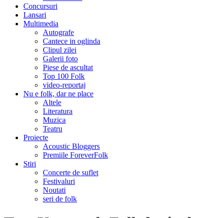
Concursuri
Lansari
Multimedia
Autografe
Cantece in oglinda
Clipul zilei
Galerii foto
Piese de ascultat
Top 100 Folk
video-reportaj
Nu e folk, dar ne place
Altele
Literatura
Muzica
Teatru
Proiecte
Acoustic Bloggers
Premiile ForeverFolk
Stiri
Concerte de suflet
Festivaluri
Noutati
seri de folk