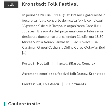
Kronstadt Folk Festival
JUL
In perioada 24 iulie – 21 august, Brasovul gazduieste in
fiecare sambata concerte de muzica folk la complexul
“Agrement” de sub Tampa, in organizarea Consiliului
Judetean Brasov. Astfel, programul concertelor se va
desfasura dupa urmatorul calendar: 31 iulie, ora 18.30
Mircea Vintila Adrian Sarmasan – Laci Kovacs Iulia
Caraiman Grupul Catharsis Didina Curea Octavian Bud
[…]
Posted in:
Noutati
Tagged:
BRasov
,
Complex
Agrement
,
emeric set
,
festival folk Brasov
,
Kronstadt
Folk festival
,
Zoia Alecu
3 Comments
Cautare in site