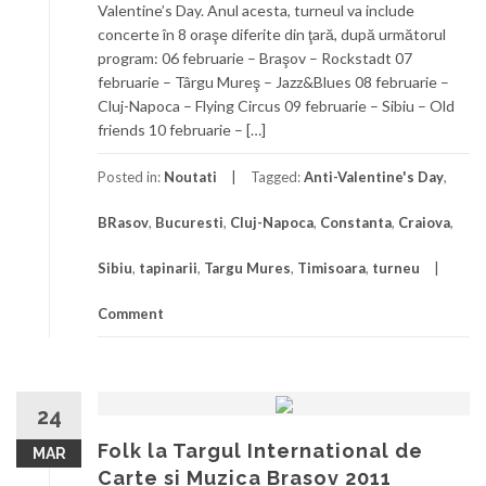
Valentine’s Day. Anul acesta, turneul va include
concerte în 8 oraşe diferite din ţară, după următorul
program: 06 februarie – Braşov – Rockstadt 07
februarie – Târgu Mureş – Jazz&Blues 08 februarie –
Cluj-Napoca – Flying Circus 09 februarie – Sibiu – Old
friends 10 februarie – […]
Posted in:
Noutati
Tagged:
Anti-Valentine's Day
,
BRasov
,
Bucuresti
,
Cluj-Napoca
,
Constanta
,
Craiova
,
Sibiu
,
tapinarii
,
Targu Mures
,
Timisoara
,
turneu
Comment
24
Folk la Targul International de
MAR
Carte si Muzica Brasov 2011