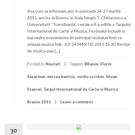
Asa cum va informam aici, in perioada 24-27 martie
2011, are loc la Brasov, in Aula Sergiu T. Chiriacescu a
Universitatii “Transilvania”, cea de a 8-a editie a Targului
International de Carte si Muzica. Festivalul include si
mai multe evenimente (in principal recitaluri live) ce
vizeaza muzica folk: JOI 24 MARTIE 2011 15.30 Recital
de muzica pop […]
Posted in:
Noutati
Tagged:
BRasov
,
Florin
Sasarman
,
mircea baniciu
,
ovidiu scridon
,
Silvan
Stancel
,
Targul International de Carte si Muzica
Brasov 2011
Leave a comment
30