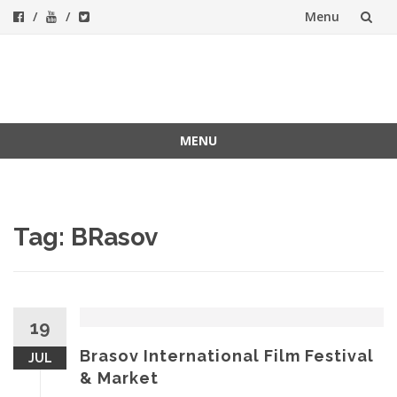
Menu
Skip
to
ForeverFolk
Muzica sufletului tau
content
MENU
Skip
to
content
Tag:
BRasov
19
Brasov International Film Festival
JUL
& Market