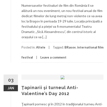
Numeroaselor festivaluri de film din România li se
alătură un nou eveniment, un nou festival anual de film
dedicat filmelor de lung metraj non-violente ce va avea
loc la Braşov în perioada 19-29 iulie. Locația principală a
festivalului și a pieței va fi monumentalul Teatru
Dramatic ,,Sică Alexandrescu”, din centrul istoric al
orașului ce va […]
Posted in:
Altele
Tagged:
BRasov
,
international film
festival
Leave a comment
03
Ţapinarii şi turneul Anti-
JAN
Valentine’s Day 2012
Ţapinarii pornesc şi în 2012 în tradiţionalul turneu Anti-