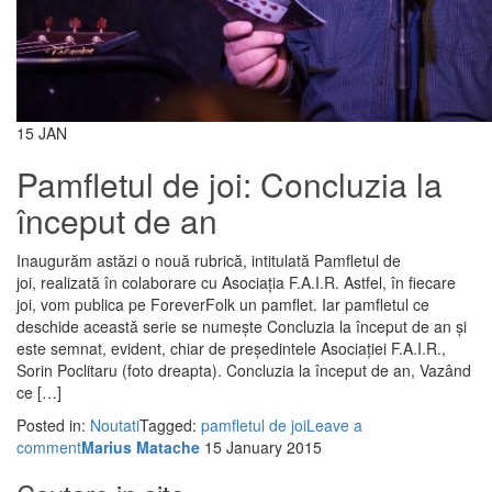
15
JAN
Pamfletul de joi: Concluzia la
început de an
Inaugurăm astăzi o nouă rubrică, intitulată Pamfletul de
joi, realizată în colaborare cu Asociația F.A.I.R. Astfel, în fiecare
joi, vom publica pe ForeverFolk un pamflet. Iar pamfletul ce
deschide această serie se numește Concluzia la început de an și
este semnat, evident, chiar de președintele Asociației F.A.I.R.,
Sorin Poclitaru (foto dreapta). Concluzia la început de an, Vazând
ce […]
Posted in:
Noutati
Tagged:
pamfletul de joi
Leave a
comment
Marius Matache
15 January 2015