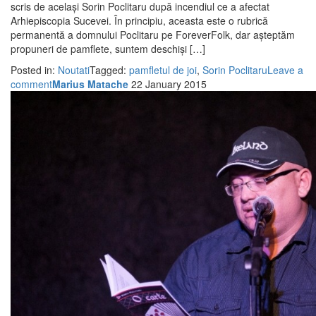
scris de același Sorin Poclitaru după incendiul ce a afectat
Arhiepiscopia Sucevei. În principiu, aceasta este o rubrică
permanentă a domnului Poclitaru pe ForeverFolk, dar așteptăm
propuneri de pamflete, suntem deschiși […]
Posted in:
Noutati
Tagged:
pamfletul de joi
,
Sorin Poclitaru
Leave a
comment
Marius Matache
22 January 2015