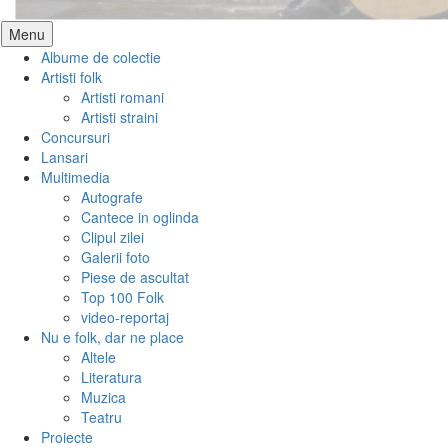
Skip
Menu
to
Albume de colectie
content
Artisti folk
Artisti romani
Artisti straini
Concursuri
Lansari
Multimedia
Autografe
Cantece in oglinda
Clipul zilei
Galerii foto
Piese de ascultat
Top 100 Folk
video-reportaj
Nu e folk, dar ne place
Altele
Literatura
Muzica
Teatru
Proiecte