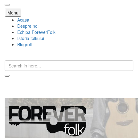
Skip
Menu
to
Acasa
content
Despre noi
Echipa ForeverFolk
Istoria folkului
Blogroll
Search
for:
ForeverFolk
Muzica sufletului tau