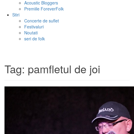
Acoustic Bloggers
Premiile ForeverFolk
Stiri
Concerte de suflet
Festivaluri
Noutati
seri de folk
Tag:
pamfletul de joi