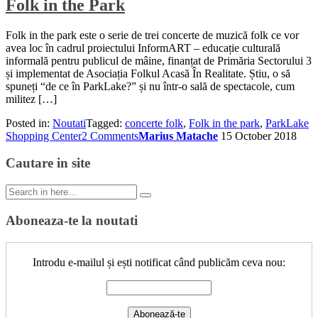
Folk in the Park
Folk in the park este o serie de trei concerte de muzică folk ce vor
avea loc în cadrul proiectului InformART – educație culturală
informală pentru publicul de mâine, finanțat de Primăria Sectorului 3
și implementat de Asociația Folkul Acasă În Realitate. Știu, o să
spuneți “de ce în ParkLake?” și nu într-o sală de spectacole, cum
militez […]
Posted in:
Noutati
Tagged:
concerte folk
,
Folk in the park
,
ParkLake
Shopping Center
2 Comments
Marius Matache
15 October 2018
Cautare in site
Search
for:
Aboneaza-te la noutati
Introdu e-mailul și ești notificat când publicăm ceva nou: