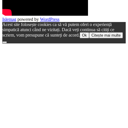
Islemag
powered by
WordPress
Acest site folosește cookies ca să vă putem oferi o experiență
simpatică atunci când ne vizitați. Dacă veți continua să citiți ce
scriem, vom presupune că sunteți de acord.
Ok
Citește mai multe