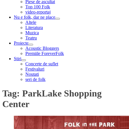
Piese de ascultat
Top 100 Folk
video-reportaj
Nu e folk, dar ne place
expand
Altele
child
Literatura
menu
Muzica
Teatru
Proiecte
expand
Acoustic Bloggers
child
Premiile ForeverFolk
menu
Stiri
expand
Concerte de suflet
child
Festivaluri
menu
Noutati
seri de folk
Tag:
ParkLake Shopping
Center