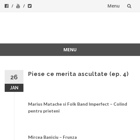
Menu
Skip
to
ForeverFolk
Muzica sufletului tau
content
MENU
Skip
to
content
Piese ce merita ascultate (ep. 4)
26
JAN
Marius Matache si Folk Band Imperfect – Colind
pentru prieteni
Mircea Baniciu – Frunza