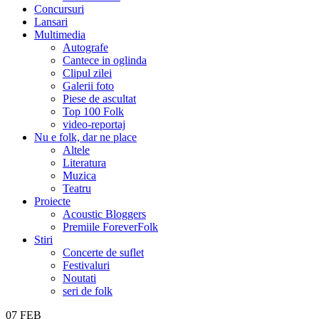
Concursuri
Lansari
Multimedia
Autografe
Cantece in oglinda
Clipul zilei
Galerii foto
Piese de ascultat
Top 100 Folk
video-reportaj
Nu e folk, dar ne place
Altele
Literatura
Muzica
Teatru
Proiecte
Acoustic Bloggers
Premiile ForeverFolk
Stiri
Concerte de suflet
Festivaluri
Noutati
seri de folk
07
FEB