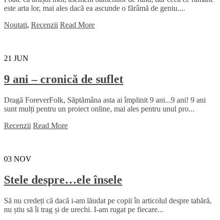
este arta lor, mai ales dacă ea ascunde o fărâmă de geniu....
Noutati
,
Recenzii
Read More
21
JUN
9 ani – cronică de suflet
Dragă ForeverFolk, Săptămâna asta ai împlinit 9 ani...9 ani! 9 ani
sunt mulți pentru un proiect online, mai ales pentru unul pro...
Recenzii
Read More
03
NOV
Stele despre…ele însele
Să nu credeți că dacă i-am lăudat pe copii în articolul despre tabără,
nu știu să îi trag și de urechi. I-am rugat pe fiecare...