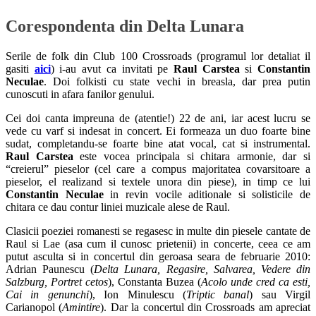
Corespondenta din Delta Lunara
Serile de folk din Club 100 Crossroads (programul lor detaliat il
gasiti
aici
) i-au avut ca invitati pe
Raul Carstea
si
Constantin
Neculae
. Doi folkisti cu state vechi in breasla, dar prea putin
cunoscuti in afara fanilor genului.
Cei doi canta impreuna de (atentie!) 22 de ani, iar acest lucru se
vede cu varf si indesat in concert. Ei formeaza un duo foarte bine
sudat, completandu-se foarte bine atat vocal, cat si instrumental.
Raul Carstea
este vocea principala si chitara armonie, dar si
“creierul” pieselor (cel care a compus majoritatea covarsitoare a
pieselor, el realizand si textele unora din piese), in timp ce lui
Constantin Neculae
in revin vocile aditionale si solisticile de
chitara ce dau contur liniei muzicale alese de Raul.
Clasicii poeziei romanesti se regasesc in multe din piesele cantate de
Raul si Lae (asa cum il cunosc prietenii) in concerte, ceea ce am
putut asculta si in concertul din geroasa seara de februarie 2010:
Adrian Paunescu (
Delta Lunara, Regasire, Salvarea, Vedere din
Salzburg, Portret cetos
), Constanta Buzea (
Acolo unde cred ca esti,
Cai in genunchi
),
Ion Minulescu (
Triptic banal
) sau Virgil
Carianopol (
Amintire
). Dar la concertul din Crossroads am apreciat