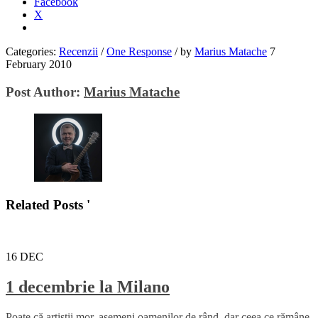
Facebook
X
Categories:
Recenzii
/
One Response
/
by
Marius Matache
7
February 2010
Post Author:
Marius Matache
Related Posts '
16
DEC
1 decembrie la Milano
Poate că artiștii mor, asemeni oamenilor de rând, dar ceea ce rămâne