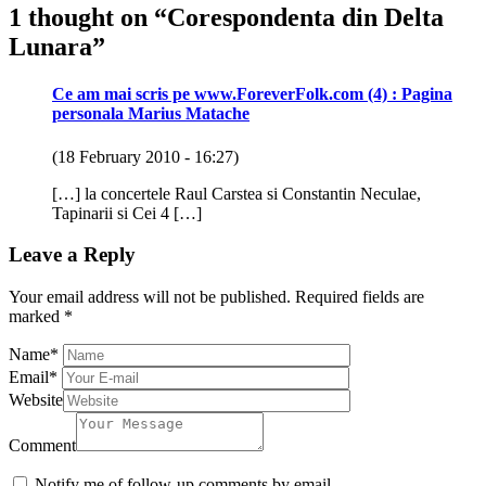
1 thought on “
Corespondenta din Delta
Lunara
”
Ce am mai scris pe www.ForeverFolk.com (4) : Pagina
personala Marius Matache
(18 February 2010 - 16:27)
[…] la concertele Raul Carstea si Constantin Neculae,
Tapinarii si Cei 4 […]
Leave a Reply
Your email address will not be published.
Required fields are
marked
*
Name
*
Email
*
Website
Comment
Notify me of follow-up comments by email.