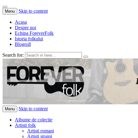
Skip to content
Menu
Acasa
Despre noi
Echipa ForeverFolk
Istoria folkului
Blogroll
Search for:
ForeverFolk
Muzica sufletului tau
Skip to content
Menu
Albume de colectie
Artisti folk
Artisti romani
Artisti straini