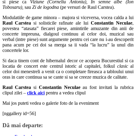
si piese ca
Viziune (Corneliu Antoniu), In semne albe (Ion
Tobosaru),
sau
Zi de logodna
(pe versuri de Raul Carstea).
Modulatiile de game minora – majora si viceversa, vocea calda a lui
Raul Carstea
si solisticile rafinate ale lui
Constantin Neculae
,
povestea “atasata” fiecarei piese, amintirile amuzante din anii de
concerte impreuna, dialgoul continuu al celor doi, muzical sau
verbal (intre piese) sunt argumente pentru cei care nu i-au descoperit
pana acum pe cei doi sa merga sa ii vada “la lucru” la unul din
concertele lor.
Si daca tinem cont de hibernalul decor ce acopera Bucurestiul si ca
locatia de concert este centrul istoric al capitalei, folkul
clasic
al
celor doi menestreli a venit ca o completare fireasca a tabloului unui
oras in care continua sa se cante si sa se creeze muzica de calitate.
Raul Carstea
si
Constantin Neculae
au fost invitati la rubrica
clipul zilei –
click aici
pentru a vedea clipul
Mai jos puteti vedea o galerie foto de la eveniment
[nggallery id=56]
Dă mai departe: