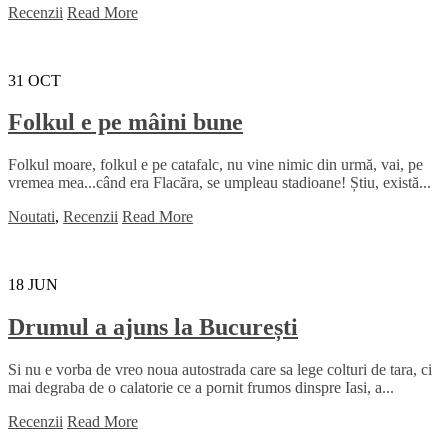
Recenzii
Read More
31
OCT
Folkul e pe mâini bune
Folkul moare, folkul e pe catafalc, nu vine nimic din urmă, vai, pe
vremea mea...când era Flacăra, se umpleau stadioane! Știu, există...
Noutati
,
Recenzii
Read More
18
JUN
Drumul a ajuns la București
Si nu e vorba de vreo noua autostrada care sa lege colturi de tara, ci
mai degraba de o calatorie ce a pornit frumos dinspre Iasi, a...
Recenzii
Read More