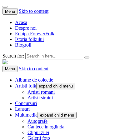
Skip to content
Menu
Acasa
Despre noi
Echipa ForeverFolk
Istoria folkului
Blogroll
Search for:
ForeverFolk
Muzica sufletului tau
Skip to content
Menu
Albume de colectie
Artisti folk
expand child menu
Artisti romani
Artisti straini
Concursuri
Lansari
Multimedia
expand child menu
Autografe
Cantece in oglinda
Clipul zilei
Galerii foto