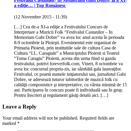
Festivalul Castanilor- In Memoriam Gabi Dobre, la a XI-
a ediţie… | Top Românesc
(12 November 2015 - 11:39)
[…] Cea de-a XI-a ediţie a Festivalului Concurs de
Interpretare a Muzicii Folk “Festivalul Castanilor – In
Memoriam Gabi Dobre” va avea loc anul acesta în perioada
8-9 octombrie la Ploieşti. Evenimentul este organizat de
Primaria Ploiesti, prin institutiile sale de cultura Casa de
Cultura “I.L. Caragiale” a Municipiului Ploiesti si Teatrul
“Toma Caragiu” Ploiesti, acesta din urma fiind si gazda
festivalului, potrivt foreverfolk.com. Vineri, 8 octombrie va
avea loc concursul propriu-zis, iar sâmbătă gala laureaţilor.
Festivalul, ce poartă numele iniţiatorului sau, jurnalistul Gabi
Dobre, se adresează tuturor iubitorilor de muzică folk cu
calităţii componistice şi interpretative, cu vârsta minimă de 15
ani. Participarea în concurs poate fi individuală sau în grup.
Pentru înscrieri şi regulament găsiţi detalii aici. […]
Leave a Reply
Your email address will not be published.
Required fields are
marked
*