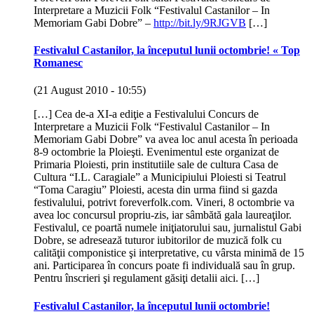
Interpretare a Muzicii Folk “Festivalul Castanilor – In
Memoriam Gabi Dobre” –
http://bit.ly/9RJGVB
[…]
Festivalul Castanilor, la începutul lunii octombrie! « Top
Romanesc
(21 August 2010 - 10:55)
[…] Cea de-a XI-a ediţie a Festivalului Concurs de
Interpretare a Muzicii Folk “Festivalul Castanilor – In
Memoriam Gabi Dobre” va avea loc anul acesta în perioada
8-9 octombrie la Ploieşti. Evenimentul este organizat de
Primaria Ploiesti, prin institutiile sale de cultura Casa de
Cultura “I.L. Caragiale” a Municipiului Ploiesti si Teatrul
“Toma Caragiu” Ploiesti, acesta din urma fiind si gazda
festivalului, potrivt foreverfolk.com. Vineri, 8 octombrie va
avea loc concursul propriu-zis, iar sâmbătă gala laureaţilor.
Festivalul, ce poartă numele iniţiatorului sau, jurnalistul Gabi
Dobre, se adresează tuturor iubitorilor de muzică folk cu
calităţii componistice şi interpretative, cu vârsta minimă de 15
ani. Participarea în concurs poate fi individuală sau în grup.
Pentru înscrieri şi regulament găsiţi detalii aici. […]
Festivalul Castanilor, la începutul lunii octombrie!