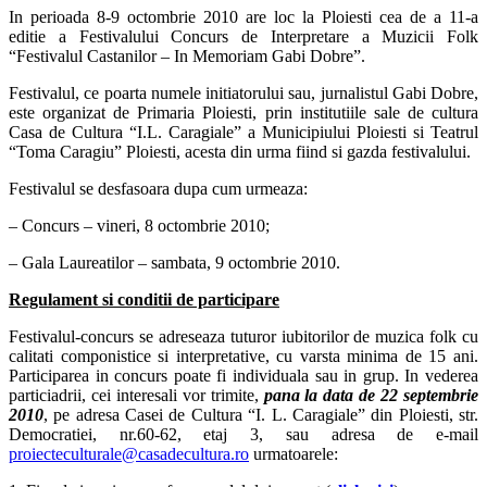
In perioada 8-9 octombrie 2010 are loc la Ploiesti cea de a 11-a
editie a Festivalului Concurs de Interpretare a Muzicii Folk
“Festivalul Castanilor – In Memoriam Gabi Dobre”.
Festivalul, ce poarta numele initiatorului sau, jurnalistul Gabi Dobre,
este organizat de Primaria Ploiesti, prin institutiile sale de cultura
Casa de Cultura “I.L. Caragiale” a Municipiului Ploiesti si Teatrul
“Toma Caragiu” Ploiesti, acesta din urma fiind si gazda festivalului.
Festivalul se desfasoara dupa cum urmeaza:
– Concurs – vineri, 8 octombrie 2010;
– Gala Laureatilor – sambata, 9 octombrie 2010.
Regulament si conditii de participare
Festivalul-concurs se adreseaza tuturor iubitorilor de muzica folk cu
calitati componistice si interpretative, cu varsta minima de 15 ani.
Participarea in concurs poate fi individuala sau in grup. In vederea
particiadrii, cei interesali vor trimite,
pana la data de 22 septembrie
2010
, pe adresa Casei de Cultura “I. L. Caragiale” din Ploiesti, str.
Democratiei, nr.60-62, etaj 3, sau adresa de e-mail
proiecteculturale@casadecultura.ro
urmatoarele: