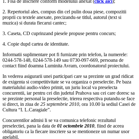
1. Fisa de inscriere conform modelului anexat (
click aici
);
2. Repertoriul ales, compus din cel pulin doua piese, compozitii
proprii cu textele anexate, precizandu-se titlul, autorul (text si
muzica) si durata fiecarui cantec;
3. Caseta, CD cuprinzand piesele propuse pentru concurs;
4. Copie dupd cartea de identitate.
Informatii suplimentare pot fi furnizate prin telefon, la numerele:
0244-578-148, 0244-578-149 sau 0730-097-669, persoana de
contact fiind doamna Luminita Avram, coordonatorul proiectului.
In vederea asigurarii unei participari care sa prezinte un grad ridicat
de exigenta si competitivitate se va organiza o preselectie. Pe baza
materialului audio-video primit, un juriu local va preselecta
concurentii, iar pentru cei din judetul Prahova sau cei care doresc sa
se prezinte personal la preselectie, trierea respectiva putandu-se face
si direct, in ziua de
25 septembrie 2010
, ora 10.00 la sediul Casei de
Cultura “I. L.Caragiale”.
Concurentilor admisi li se va comunica telefonic rezultatul
preselectiei, pana la data de
01 octombrie 2010
, fiind de aceea
obligatoriu ca la fiecare inscriere sa se mentioneze un numar usor
apelabil.