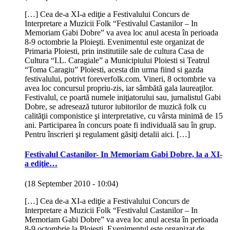
[…] Cea de-a XI-a ediţie a Festivalului Concurs de
Interpretare a Muzicii Folk “Festivalul Castanilor – In
Memoriam Gabi Dobre” va avea loc anul acesta în perioada
8-9 octombrie la Ploieşti. Evenimentul este organizat de
Primaria Ploiesti, prin institutiile sale de cultura Casa de
Cultura “I.L. Caragiale” a Municipiului Ploiesti si Teatrul
“Toma Caragiu” Ploiesti, acesta din urma fiind si gazda
festivalului, potrivt foreverfolk.com. Vineri, 8 octombrie va
avea loc concursul propriu-zis, iar sâmbătă gala laureaţilor.
Festivalul, ce poartă numele iniţiatorului sau, jurnalistul Gabi
Dobre, se adresează tuturor iubitorilor de muzică folk cu
calităţii componistice şi interpretative, cu vârsta minimă de 15
ani. Participarea în concurs poate fi individuală sau în grup.
Pentru înscrieri şi regulament găsiţi detalii aici. […]
Festivalul Castanilor- In Memoriam Gabi Dobre, la a XI-
a ediţie…
(18 September 2010 - 10:04)
[…] Cea de-a XI-a ediţie a Festivalului Concurs de
Interpretare a Muzicii Folk “Festivalul Castanilor – In
Memoriam Gabi Dobre” va avea loc anul acesta în perioada
8-9 octombrie la Ploieşti. Evenimentul este organizat de