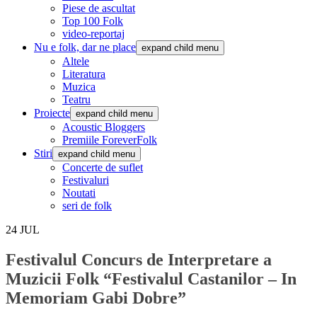
Piese de ascultat
Top 100 Folk
video-reportaj
Nu e folk, dar ne place
expand child menu
Altele
Literatura
Muzica
Teatru
Proiecte
expand child menu
Acoustic Bloggers
Premiile ForeverFolk
Stiri
expand child menu
Concerte de suflet
Festivaluri
Noutati
seri de folk
24
JUL
Festivalul Concurs de Interpretare a
Muzicii Folk “Festivalul Castanilor – In
Memoriam Gabi Dobre”