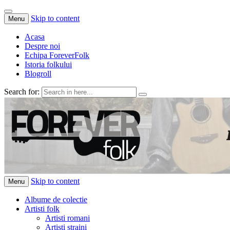
Skip to content
Menu
Acasa
Despre noi
Echipa ForeverFolk
Istoria folkului
Blogroll
Search for:
ForeverFolk
Muzica sufletului tau
Skip to content
Menu
Albume de colectie
Artisti folk
Artisti romani
Artisti straini