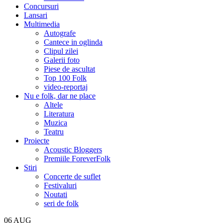
Concursuri
Lansari
Multimedia
Autografe
Cantece in oglinda
Clipul zilei
Galerii foto
Piese de ascultat
Top 100 Folk
video-reportaj
Nu e folk, dar ne place
Altele
Literatura
Muzica
Teatru
Proiecte
Acoustic Bloggers
Premiile ForeverFolk
Stiri
Concerte de suflet
Festivaluri
Noutati
seri de folk
06
AUG