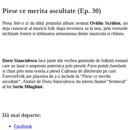
Piese ce merita ascultate (Ep. 30)
Piesa
Intr-o zi
da titlul primului album semnat
Ovidiu Scridon
, un
deja cunoscut al muzicii folk dupa revenirea sa in tara, prin versurile
inchinate femeii si imbinarea armonioasa dintre muzicuta si chitara.
Doru Stanculescu
face parte din vechea generatie de folkisti romani
care au lasat o amprenta puternica prin piesele
Fara petale
,
Sambala
si chiar prin nota vesela a piesei
Cafeaua de dimineata
pe care
ForeverFolk are placerea de a o include in “
Piese ce merita
ascultate
“. Alaturi de Doru Stanculescu sta mereu flautul “fermecat”
al lui
Sorin Minghiat
.
Dă mai departe:
Facebook