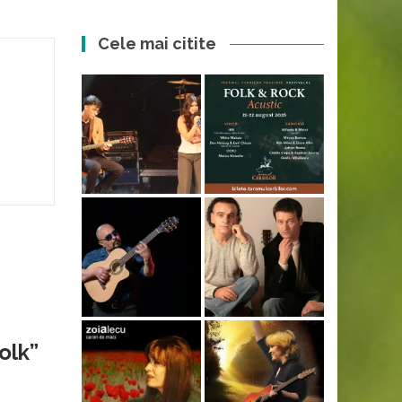
Cele mai citite
olk
”