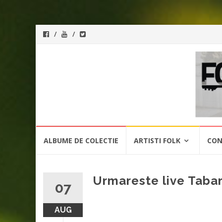
ForeverFolk
Muzica
sufletului tau
Skip
ALBUME DE COLECTIE
ARTISTI FOLK
CON
to
content
Urmareste live Tabar
07
AUG