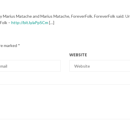
y Marius Matache and Marius Matache, ForeverFolk. ForeverFolk said: U
rFolk –
http://bit.ly/aPpSCm
[…]
are marked
*
WEBSITE