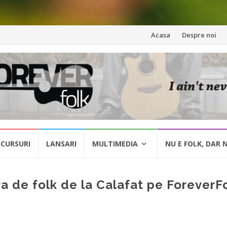
Skip
Acasa
Despre noi
to
content
CURSURI
LANSARI
MULTIMEDIA
NU E FOLK, DAR 
a de folk de la Calafat pe ForeverF