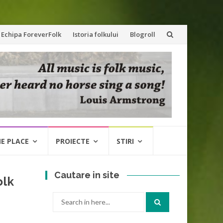
Echipa ForeverFolk
Istoria folkului
Blogroll
NE PLACE
PROIECTE
STIRI
Cautare in site
olk
Search
for: