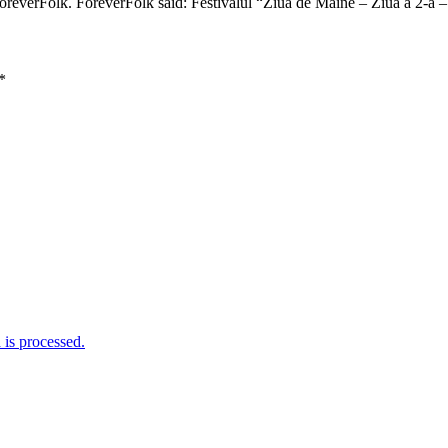
reverFolk. ForeverFolk said: Festivalul “Ziua de Maine – Ziua a 2-a 
*
is processed.