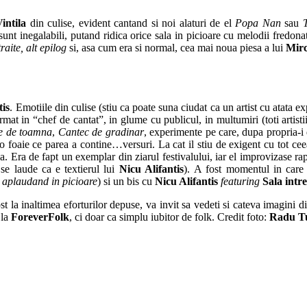
intila
din culise, evident cantand si noi alaturi de el
Popa Nan
sau
T
sunt inegalabili, putand ridica orice sala in picioare cu melodii fredonate
traite, alt epilog
si, asa cum era si normal, cea mai noua piesa a lui
Mirc
tis
. Emotiile din culise (stiu ca poate suna ciudat ca un artist cu atata ex
rmat in “chef de cantat”, in glume cu publicul, in multumiri (toti artist
ie de toamna
,
Cantec de gradinar
, experimente pe care, dupa propria-i 
o foaie ce parea a contine…versuri. La cat il stiu de exigent cu tot c
rba. Era de fapt un exemplar din ziarul festivalului, iar el improvizase 
 se laude ca e textierul lui
Nicu Alifantis
). A fost momentul in care 
 aplaudand in picioare
) si un bis cu
Nicu Alifantis
featuring
Sala intr
ost la inaltimea eforturilor depuse, va invit sa vedeti si cateva imagini
 la
ForeverFolk
, ci doar ca simplu iubitor de folk. Credit foto:
Radu T