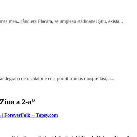
mea mea...când era Flacăra, se umpleau stadioane! Știu, există...
ai degraba de o calatorie ce a pornit frumos dinspre Iasi, a...
Ziua a 2-a
”
a | ForeverFolk -- Topsy.com