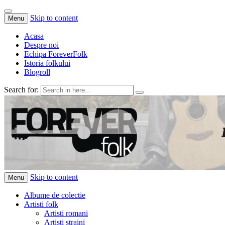
Skip to content
Menu
Acasa
Despre noi
Echipa ForeverFolk
Istoria folkului
Blogroll
Search for:
ForeverFolk
Muzica sufletului tau
Skip to content
Menu
Albume de colectie
Artisti folk
Artisti romani
Artisti straini