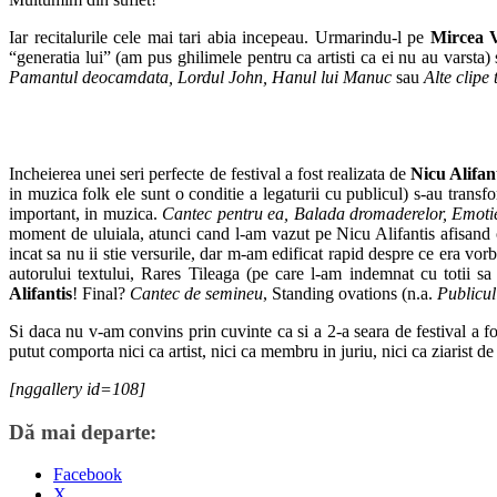
Iar recitalurile cele mai tari abia incepeau. Urmarindu-l pe
Mircea V
“generatia lui” (am pus ghilimele pentru ca artisti ca ei nu au varsta) 
Pamantul deocamdata, Lordul John, Hanul lui Manuc
sau
Alte clipe 
Incheierea unei seri perfecte de festival a fost realizata de
Nicu Alifan
in muzica folk ele sunt o conditie a legaturii cu publicul) s-au transfo
important, in muzica.
Cantec pentru ea, Balada dromaderelor, Emot
moment de uluiala, atunci cand l-am vazut pe Nicu Alifantis afisand 
incat sa nu ii stie versurile, dar m-am edificat rapid despre ce era vo
autorului textului, Rares Tileaga (pe care l-am indemnat cu totii sa
Alifantis
! Final?
Cantec de semineu
, Standing ovations (n.a.
Publicul
Si daca nu v-am convins prin cuvinte ca si a 2-a seara de festival a f
putut comporta nici ca artist, nici ca membru in juriu, nici ca ziarist de
[nggallery id=108]
Dă mai departe:
Facebook
X