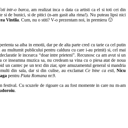
oti intr-o barca
, am realizat inca o data ca artisti ca el si toti cei din
 si de bunici, si de pitici (n-am gasit alta rima!). Nu puteau lipsi nici
ea Vintila
. Cum, nu o stiti? V-o prezentam noi, in premiera 🙂
perienta sa aiba in emotii, dar pe de alta parte cred cu tarie ca cel putin
ii au multumit publicului pentru caldura cu care i-au primit) si, cel mai
declaratie le incearca “doar intre prieteni”. Recunosc ca am avut si un
eea ce inseamna muzica sa, nu credeam sa vina cu o piesa atat de noua
rapid un cantec pe un text din ziar, spre amuzamentul general si mandria
multi din sala, dar si din culise, au exclamat
Ce bine ca esti
,
Nicu
eaga
pentru
Piata Romana nr.9.
 din festival. Cu scuzele de rigoare ca au fost momente in care nu m-am
udoroiu
.