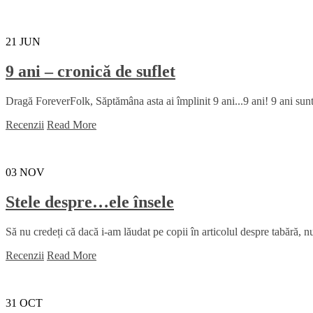
21
JUN
9 ani – cronică de suflet
Dragă ForeverFolk, Săptămâna asta ai împlinit 9 ani...9 ani! 9 ani sunt
Recenzii
Read More
03
NOV
Stele despre…ele însele
Să nu credeți că dacă i-am lăudat pe copii în articolul despre tabără, nu 
Recenzii
Read More
31
OCT