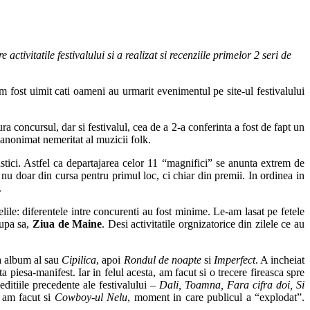
activitatile festivalului si a realizat si recenziile primelor 2 seri de
 fost uimit cati oameni au urmarit evenimentul pe site-ul festivalului
a concursul, dar si festivalul, cea de a 2-a conferinta a fost de fapt un
-anonimat nemeritat al muzicii folk.
stici. Astfel ca departajarea celor 11 “magnifici” se anunta extrem de
 nu doar din cursa pentru primul loc, ci chiar din premii. In ordinea in
.
ile: diferentele intre concurenti au fost minime. Le-am lasat pe fetele
rupa sa,
Ziua de Maine
. Desi activitatile orgnizatorice din zilele ce au
ea album al sau
Cipilica
, apoi
Rondul de noapte
si
Imperfect
. A incheiat
piesa-manifest. Iar in felul acesta, am facut si o trecere fireasca spre
ditiile precedente ale festivalului –
Dali, Toamna, Fara cifra doi, Si
u am facut si
Cowboy-ul Nelu
, moment in care publicul a “explodat”.