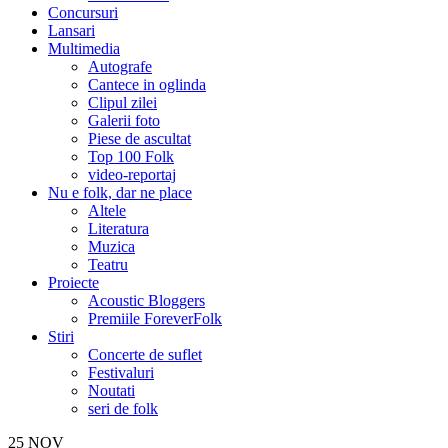
Concursuri
Lansari
Multimedia
Autografe
Cantece in oglinda
Clipul zilei
Galerii foto
Piese de ascultat
Top 100 Folk
video-reportaj
Nu e folk, dar ne place
Altele
Literatura
Muzica
Teatru
Proiecte
Acoustic Bloggers
Premiile ForeverFolk
Stiri
Concerte de suflet
Festivaluri
Noutati
seri de folk
25
NOV