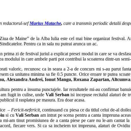
in redactorul-sef
Marius Matache
,
care a transmis periodic detalii despre 
Ziua de Maine” de la Alba Iulia este cel mai bine organizat festival. Am
a Sindicatelor. Pentru ca in sala nu puteai arunca un ac.
rima zi de festival juriul a explicat presei modul in care se va desfasur
rea modului in care ambele parti pot contribui la scoaterea dintr-un semi
brati valoric, recunosc ca in seara a 2-a de concurs mi s-au parut fanta
usesem ca unitatea minima sa fie 0.5 puncte. Orice eroare te putea scoate
nu, Alexandra Andrei, Ionut Mangu, Roxana Zapartan, Altcumva
ltura pentru a insuma punctajele. Iar rezultatele mi-au confirmat banuiel
i am fugit in culise, unde
Vali Serban
isi incepuse recitalul alaturi de t
r publicul il rasplatea pe masura. Era doar acasa.
asice –
Fericit-nefericit,
continuand cu
piesa ce da titlul celui de-al doil
iu
si cu
Vali Serban
am intrat pe scena pentru a canta impreuna aceasta 
a mi-am tinut promisiunea de a canta piese pe care nu le-am cantat la e
 acord, fiecare vers. Si ca sa incheiem tot impreuna, alaturi de Ovidi