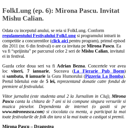
FolkLung (ep. 6): Mirona Pascu. Invitat
Mishu Calian.
Odata cu inceputul anului, se reia si FolkLung. Conform
regulamentului Festivalului FolkLung
si programului intrarii in
competitie a concurentilor (
click aici
pentru program), primul episod
din 2011 (nr. 6 din festival) o are ca invitata pe
Mirona Pascu
. Ea
va fi “sprijinita” pe parcursul celor 2 seri de
Mishu Calian
, invitatul
ei in festival.
Gazda celor doua seri va fi
Adrian Bezna
. Concertele vor avea
loc
vineri, 7 ianuarie
, Suceava (
La Fierarie Pub Boem
)
si
sambata, 8 ianuarie
la Gura Humorului (
Pizzeria La Bomba
).
Pretul biletului este de
5 lei,
reprezentand donatie catre fondul de
premiere al festivalului.
Viitor jurnalist (este studenta anul 2 la Jurnalism in Cluj),
Mirona
Pascu
canta la chitara de 7 ani si isi compune singura versurile si
muzica pieselor. Dependenta de internet (o gasiti si pe
www.mironeasca.com
) si ciocolata cu menta, a participat la mai
toate festivalurile de folk din tara si la mai toate a castigat si premii.
Mirona Pascu – Dragostea