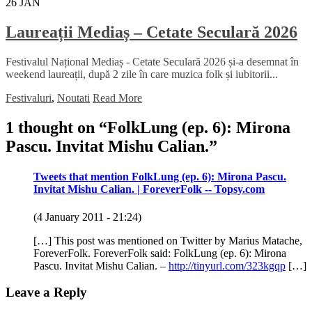
26
JAN
Laureații Mediaș – Cetate Seculară 2026
Festivalul Național Mediaș - Cetate Seculară 2026 și-a desemnat în
weekend laureații, după 2 zile în care muzica folk și iubitorii...
Festivaluri
,
Noutati
Read More
1 thought on “
FolkLung (ep. 6): Mirona
Pascu. Invitat Mishu Calian.
”
Tweets that mention FolkLung (ep. 6): Mirona Pascu.
Invitat Mishu Calian. | ForeverFolk -- Topsy.com
(4 January 2011 - 21:24)
[…] This post was mentioned on Twitter by Marius Matache,
ForeverFolk. ForeverFolk said: FolkLung (ep. 6): Mirona
Pascu. Invitat Mishu Calian. –
http://tinyurl.com/323kgqp
[…]
Leave a Reply