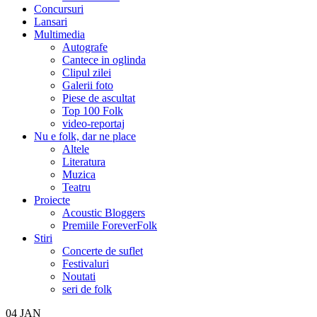
Concursuri
Lansari
Multimedia
Autografe
Cantece in oglinda
Clipul zilei
Galerii foto
Piese de ascultat
Top 100 Folk
video-reportaj
Nu e folk, dar ne place
Altele
Literatura
Muzica
Teatru
Proiecte
Acoustic Bloggers
Premiile ForeverFolk
Stiri
Concerte de suflet
Festivaluri
Noutati
seri de folk
04
JAN