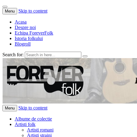
Skip to content
Menu
Acasa
Despre noi
Echipa ForeverFolk
Istoria folkului
Blogroll
Search for:
ForeverFolk
Muzica sufletului tau
Skip to content
Menu
Albume de colectie
Artisti folk
Artisti romani
Artisti straini