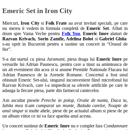
Emeric Set in Iron City
Miercuri,
Iron City
si
Folk Frate
au avut invitati speciali, pe care
nu mereu ii vedem in formula completă de
Emeric Set
. Aflati in
drum spre Vama Veche pentru
Folk You
,
Emeric Imre
alaturi de
Razvan Krivach, Sorin Zamfir, Adelina Bolot
si
Gabriel Ghita
s-au oprit in Bucuresti pentru a sustine un concert in “Orasul de
fier”.
S-a dat startul cu piesa
Juramant
, piesa draga lui
Emeric Imre
pe
versurile lui Adrian Paunescu, pentru care a tinut sa aminteasca de
un alt eveniment din acea zi si anume Premiile Nationale Flacara lui
Adrian Paunescu de la Arenele Romane. Concertul a fost unul
obisnuit Emeric Set-ului, singurul inconvenient fiind microfonul lui
Razvan Krivach, care l-a impiedicat sa oferele artificiile pe care le
adauga la fiecare piesa, parte din farmecul cantecelor.
Am ascultat piesele
Pereche in potop, Oratie de nunta, Daca tu,
Iubita mea ti-am cumparat un munte, Balada carelor, Noapte de
unul singur
si multe altele, piese de pe actualul album si piese de pe
un album viitor ce isi va face aparitia anul acesta.
Un concert sustinut de
Emeric Imre
nu e complet fara
Condamnare