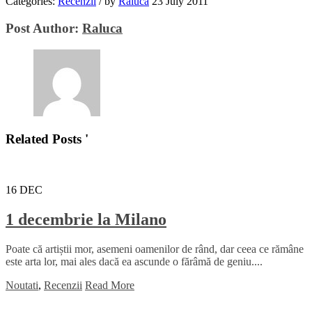
Categories:
Recenzii
/
by
Raluca
23 July 2011
Post Author:
Raluca
Related Posts '
16
DEC
1 decembrie la Milano
Poate că artiștii mor, asemeni oamenilor de rând, dar ceea ce rămâne
este arta lor, mai ales dacă ea ascunde o fărâmă de geniu....
Noutati
,
Recenzii
Read More