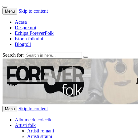
Skip to content
Menu
Acasa
Despre noi
Echipa ForeverFolk
Istoria folkului
Blogroll
Search for:
ForeverFolk
Muzica sufletului tau
Skip to content
Menu
Albume de colectie
Artisti folk
Artisti romani
Artisti straini