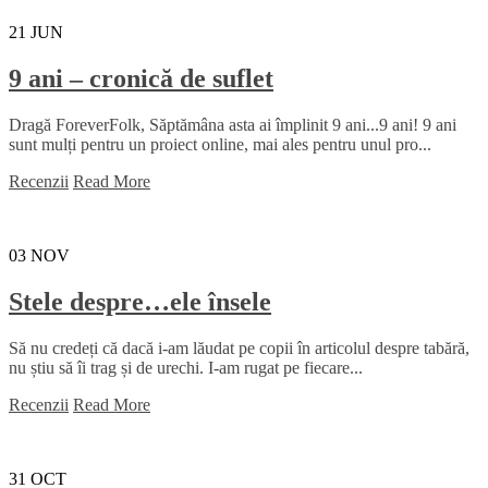
21
JUN
9 ani – cronică de suflet
Dragă ForeverFolk, Săptămâna asta ai împlinit 9 ani...9 ani! 9 ani
sunt mulți pentru un proiect online, mai ales pentru unul pro...
Recenzii
Read More
03
NOV
Stele despre…ele însele
Să nu credeți că dacă i-am lăudat pe copii în articolul despre tabără,
nu știu să îi trag și de urechi. I-am rugat pe fiecare...
Recenzii
Read More
31
OCT