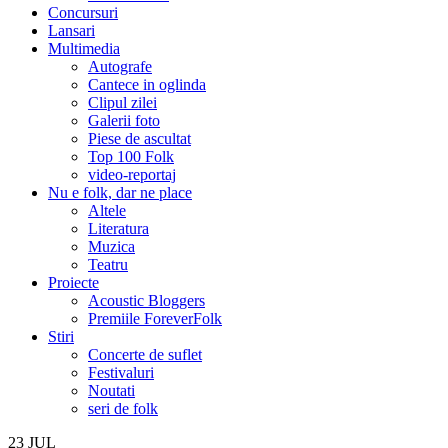
Concursuri
Lansari
Multimedia
Autografe
Cantece in oglinda
Clipul zilei
Galerii foto
Piese de ascultat
Top 100 Folk
video-reportaj
Nu e folk, dar ne place
Altele
Literatura
Muzica
Teatru
Proiecte
Acoustic Bloggers
Premiile ForeverFolk
Stiri
Concerte de suflet
Festivaluri
Noutati
seri de folk
23
JUL