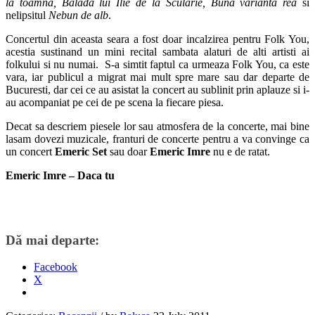
la toamna, Balada lui Ilie de la Scularie, Buna varianta rea
si
nelipsitul
Nebun de alb
.
Concertul din aceasta seara a fost doar incalzirea pentru Folk You,
acestia sustinand un mini recital sambata alaturi de alti artisti ai
folkului si nu numai. S-a simtit faptul ca urmeaza Folk You, ca este
vara, iar publicul a migrat mai mult spre mare sau dar departe de
Bucuresti, dar cei ce au asistat la concert au sublinit prin aplauze si i-
au acompaniat pe cei de pe scena la fiecare piesa.
Decat sa descriem piesele lor sau atmosfera de la concerte, mai bine
lasam dovezi muzicale, franturi de concerte pentru a va convinge ca
un concert
Emeric Set
sau doar
Emeric Imre
nu e de ratat.
Emeric
Imre – Daca tu
Dă mai departe:
Facebook
X