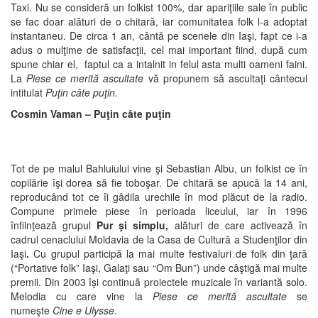
Taxi. Nu se consideră un folkist 100%, dar apariţiile sale în public
se fac doar alături de o chitară, iar comunitatea folk l-a adoptat
instantaneu. De circa 1 an, cântă pe scenele din Iaşi, fapt ce i-a
adus o mulţime de satisfacţii, cel mai important fiind, după cum
spune chiar el, faptul ca a intalnit in felul asta multi oameni faini.
La
Piese ce merită ascultate
vă propunem să ascultaţi cântecul
intitulat
Puţin câte puţin.
Cosmin Vaman – Puţin câte
puţin
Tot de pe malul Bahluiului vine şi Sebastian Albu, un folkist ce în
copilărie îşi dorea să fie toboşar. De chitară se apucă la 14 ani,
reproducând tot ce îi gâdila urechile în mod plăcut de la radio.
Compune primele piese în perioada liceului, iar în 1996
înfiinţează grupul
Pur şi simplu,
alături de care activează în
cadrul cenaclului Moldavia de la Casa de Cultură a Studenţilor din
Iaşi
.
Cu grupul participă la mai multe festivaluri de folk din ţară
(“Portative folk” Iaşi, Galaţi sau “Om Bun”) unde câştigă mai multe
premii. Din 2003 îşi continuă proiectele muzicale în variantă solo.
Melodia cu care vine la
Piese ce merită ascultate
se
numeşte
Cine e Ulysse.