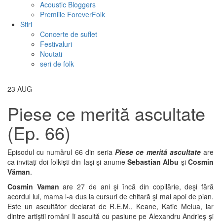
Acoustic Bloggers
Premiile ForeverFolk
Stiri
Concerte de suflet
Festivaluri
Noutati
seri de folk
23
AUG
Piese ce merită ascultate
(Ep. 66)
Episodul cu numărul 66 din seria
Piese ce merită ascultate
are
ca invitaţi doi folkişti din Iaşi şi anume
Sebastian Albu
şi
Cosmin
Văman
.
Cosmin Vaman
are 27 de ani şi încă din copilărie, deşi fără
acordul lui, mama l-a dus la cursuri de chitară şi mai apoi de pian.
Este un ascultător declarat de R.E.M., Keane, Katie Melua, iar
dintre artiştii români îi ascultă cu pasiune pe Alexandru Andrieş şi