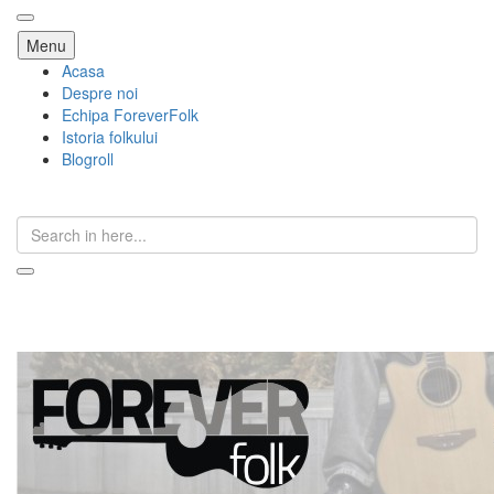
Skip
Menu
to
Acasa
content
Despre noi
Echipa ForeverFolk
Istoria folkului
Blogroll
Search
for:
ForeverFolk
Muzica sufletului tau