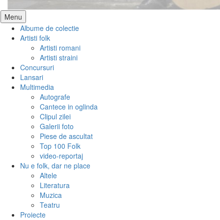
Skip
Menu
to
Albume de colectie
content
Artisti folk
Artisti romani
Artisti straini
Concursuri
Lansari
Multimedia
Autografe
Cantece in oglinda
Clipul zilei
Galerii foto
Piese de ascultat
Top 100 Folk
video-reportaj
Nu e folk, dar ne place
Altele
Literatura
Muzica
Teatru
Proiecte