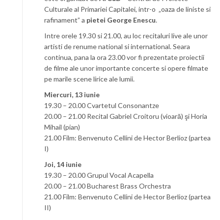
Culturale al Primariei Capitalei, intr-o „oaza de liniste si
rafinament” a
pietei George Enescu
.
Intre orele 19.30 si 21.00, au loc recitaluri live ale unor
artisti de renume national si international. Seara
continua, pana la ora 23.00 vor fi prezentate proiectii
de filme ale unor importante concerte si opere filmate
pe marile scene lirice ale lumii.
Miercuri, 13 iunie
19.30 – 20.00 Cvartetul Consonantze
20.00 – 21.00 Recital Gabriel Croitoru (vioară) şi Horia
Mihail (pian)
21.00 Film: Benvenuto Cellini de Hector Berlioz (partea
I)
Joi, 14 iunie
19.30 – 20.00 Grupul Vocal Acapella
20.00 – 21.00 Bucharest Brass Orchestra
21.00 Film: Benvenuto Cellini de Hector Berlioz (partea
II)