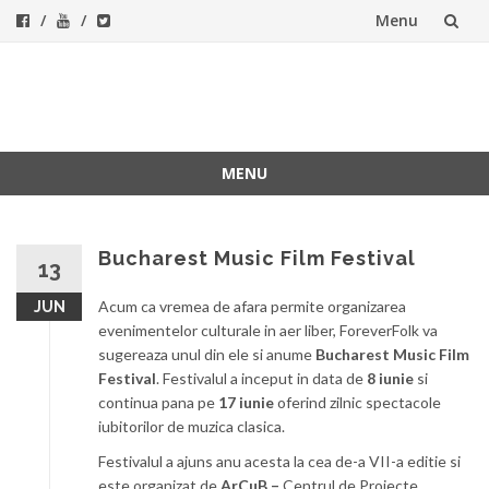
Menu
Skip
to
ForeverFolk
Muzica sufletului tau
content
MENU
Skip
to
content
Bucharest Music Film Festival
13
Acum ca vremea de afara permite organizarea
JUN
evenimentelor culturale in aer liber, ForeverFolk va
sugereaza unul din ele si anume
Bucharest Music Film
Festival
. Festivalul a inceput in data de
8 iunie
si
continua pana pe
17 iunie
oferind zilnic spectacole
iubitorilor de muzica clasica.
Festivalul a ajuns anu acesta la cea de-a VII-a editie si
este organizat de
ArCuB –
Centrul de Proiecte