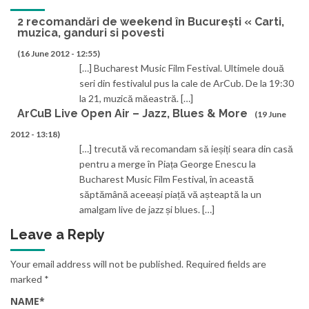
2 recomandări de weekend în București « Carti,
muzica, ganduri si povesti
(16 June 2012 - 12:55)
[…] Bucharest Music Film Festival. Ultimele două
seri din festivalul pus la cale de ArCub. De la 19:30
la 21, muzică măeastră. […]
ArCuB Live Open Air – Jazz, Blues & More
(19 June
2012 - 13:18)
[…] trecută vă recomandam să ieșiți seara din casă
pentru a merge în Piața George Enescu la
Bucharest Music Film Festival, în această
săptămână aceeași piață vă așteaptă la un
amalgam live de jazz și blues. […]
Leave a Reply
Your email address will not be published.
Required fields are
marked
*
NAME
*