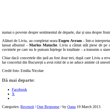
numai o poveste despre sentimentul de departe, dar și una despre frumo
Alături de Liviu, au completat seara
Eugen Avram
– într-o interpret
lansat albumul –
Marius Matache
. Liviu a cântat atât piese de pe
cuvintele pe care nu le puteam înțelege în totalitate – a transmis o stare
Chiar dacă concertele din țară au fost doar trei, după care Liviu a rev
Iar concertul din București a avut rolul de a ne aduce aminte că uneori
Credit foto: Emilia Nicolae
Dă mai departe:
Facebook
X
Categories:
Recenzii
/
One Response
/
by
Oana
19 March 2013