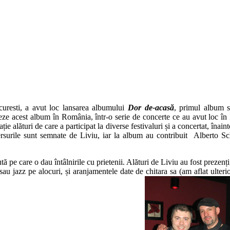
uresti, a avut loc lansarea albumului
Dor de-acasă
, primul album s
anseze acest album în România, într-o serie de concerte ce au avut loc în 
ație alături de care a participat la diverse festivaluri și a concertat, înain
ersurile sunt semnate de Liviu, iar la album au contribuit Alberto Sch
 pe care o dau întâlnirile cu prietenii. Alături de Liviu au fost prezenți, 
 sau jazz pe alocuri, și aranjamentele date de chitara sa (am aflat ulter