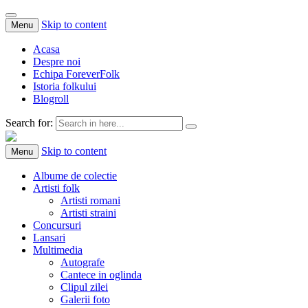
Skip to content
Menu
Acasa
Despre noi
Echipa ForeverFolk
Istoria folkului
Blogroll
Search for:
ForeverFolk
Muzica sufletului tau
Skip to content
Menu
Albume de colectie
Artisti folk
Artisti romani
Artisti straini
Concursuri
Lansari
Multimedia
Autografe
Cantece in oglinda
Clipul zilei
Galerii foto