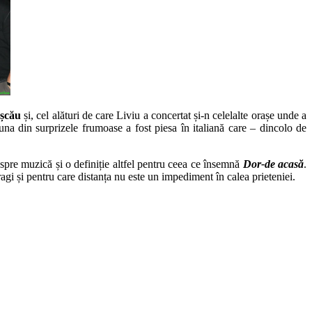
așcău
și, cel alături de care Liviu a concertat și-n celelalte orașe unde a
 una din surprizele frumoase a fost piesa în italiană care – dincolo de
espre muzică și o definiție altfel pentru ceea ce însemnă
Dor-de acasă
.
gi și pentru care distanța nu este un impediment în calea prieteniei.