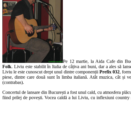
Pe 12 martie, la Aida Cafe din Buc
Folk
. Liviu este stabilit în Italia de câțiva ani buni, dar a ales să l
Liviu le este cunoscut drept unul dintre componenții
Prefix 032
, form
piese, dintre care două sunt în limba italiană. Atât muzica, cât și v
(contrabas).
Concertul de lansare din București a fost unul cald, cu atmosfera plăcută
fiind prilej de povești. Vocea caldă a lui Liviu, cu inflexiuni country