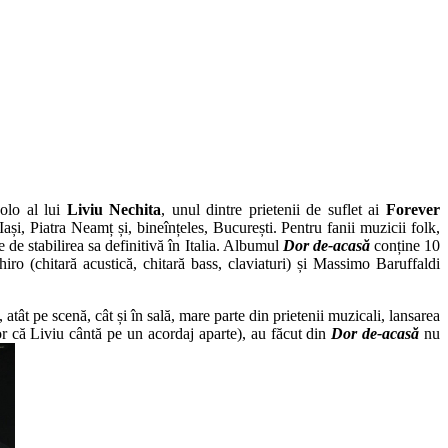
olo al lui
Liviu Nechita
, unul dintre prietenii de suflet ai
Forever
Iași, Piatra Neamț și, bineînțeles, București. Pentru fanii muzicii folk,
te de stabilirea sa definitivă în Italia. Albumul
Dor de-acasă
conține 10
iro (chitară acustică, chitară bass, claviaturi) și Massimo Baruffaldi
atât pe scenă, cât și în sală, mare parte din prietenii muzicali, lansarea
ior că Liviu cântă pe un acordaj aparte), au făcut din
Dor de-acasă
nu