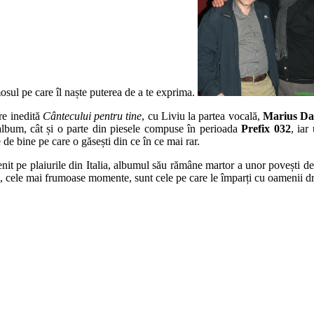
sul pe care îl naște puterea de a te exprima.
are inedită
Cântecului pentru tine
, cu Liviu la partea vocală,
Marius D
 album, cât și o parte din piesele compuse în perioada
Prefix 032
, iar
 de bine pe care o găsești din ce în ce mai rar.
enit pe plaiurile din Italia, albumul său rămâne martor a unor povești d
, cele mai frumoase momente, sunt cele pe care le împarți cu oamenii dra