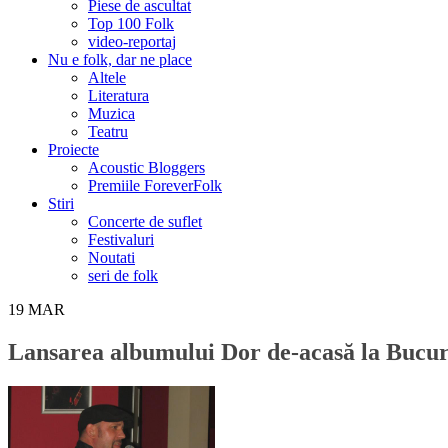
Piese de ascultat
Top 100 Folk
video-reportaj
Nu e folk, dar ne place
Altele
Literatura
Muzica
Teatru
Proiecte
Acoustic Bloggers
Premiile ForeverFolk
Stiri
Concerte de suflet
Festivaluri
Noutati
seri de folk
19
MAR
Lansarea albumului Dor de-acasă la Bucur