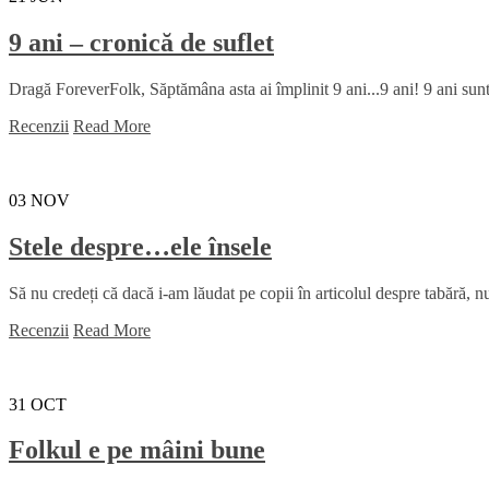
9 ani – cronică de suflet
Dragă ForeverFolk, Săptămâna asta ai împlinit 9 ani...9 ani! 9 ani sunt
Recenzii
Read More
03
NOV
Stele despre…ele însele
Să nu credeți că dacă i-am lăudat pe copii în articolul despre tabără, nu 
Recenzii
Read More
31
OCT
Folkul e pe mâini bune