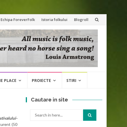
Echipa ForeverFolk
Istoria folkului
Blogroll
NE PLACE
PROIECTE
STIRI
Cautare in site
Search
stivalului-
for:
curent (50