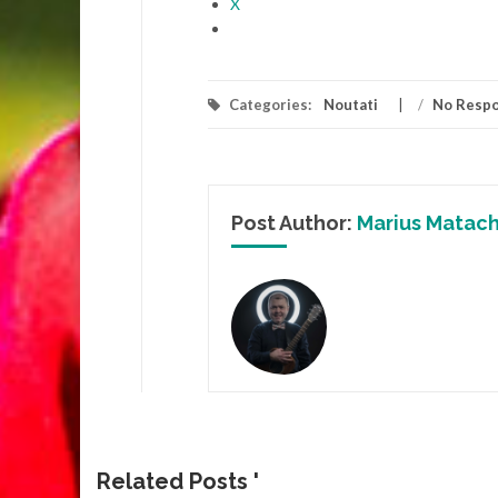
X
Categories:
Noutati
/
No Resp
Post Author:
Marius Matac
Related Posts '