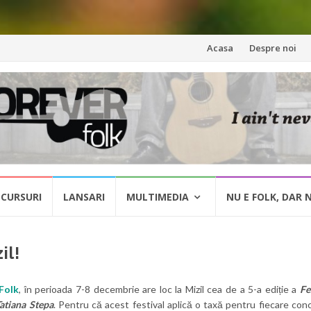
Skip
Acasa
Despre noi
to
content
CURSURI
LANSARI
MULTIMEDIA
NU E FOLK, DAR 
il!
Folk
, în perioada 7-8 decembrie are loc la Mizil cea de a 5-a ediție a
Fe
atiana Stepa
. Pentru că acest festival aplică o taxă pentru fiecare con