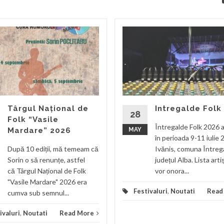
Târgul Național de
Intregalde Folk
28
Folk “Vasile
Întregalde Folk 2026 a
Mardare” 2026
MAY
în perioada 9-11 iulie 
După 10 ediții, mă temeam că
Ivănis, comuna Întreg
Sorin o să renunțe, astfel
județul Alba. Lista arti
că Târgul Național de Folk
vor onora...
"Vasile Mardare" 2026 era
Festivaluri
,
Noutati
Read
cumva sub semnul...
ivaluri
,
Noutati
Read More