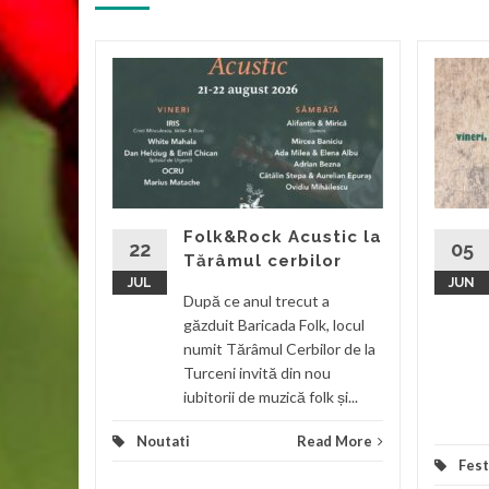
a
ilie
valul
olk Chira
l
Folk&Rock Acustic la
22
05
Tărâmul cerbilor
JUL
JUN
d More
După ce anul trecut a
găzduit Baricada Folk, locul
numit Tărâmul Cerbilor de la
Turceni invită din nou
iubitorii de muzică folk și...
Noutati
Read More
Fest