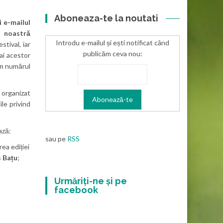
Aboneaza-te la noutati
i e-mailul
 noastră
Introdu e-mailul și ești notificat când
stival, iar
publicăm ceva nou:
 ai acestor
ăm numărul
 organizat
ile privind
ază:
sau pe
RSS
ea ediției
s Bațu
;
Urmăriți-ne și pe
facebook