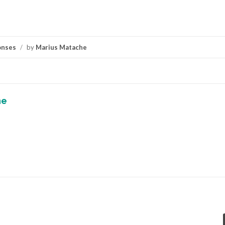
onses
/
by
Marius Matache
he