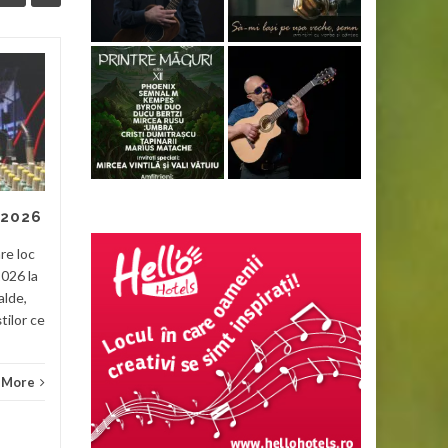
Dacii liberi
29
28
Pe cei de la Dacii liberi cred
APR
APR
că i-am văzut prima dată la
Tecuci acum vreo 4-5 ani și
recunosc că nu m-au
impresionat. Erau multe...
 2026
Noutati
Read More
re loc
Nouta
2026 la
alde,
știlor ce
 More