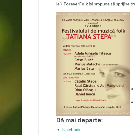
lei),
ForeverFolk
își propune să sprijine tr
Dă mai departe:
Facebook