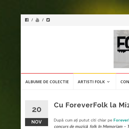
ForeverFolk
Muzica
sufletului tau
Skip
ALBUME DE COLECTIE
ARTISTI FOLK
CON
to
content
Cu ForeverFolk la Miz
20
După cum ați putut citi chiar pe
Forever
NOV
concurs de muzică folk In Memoriam – T