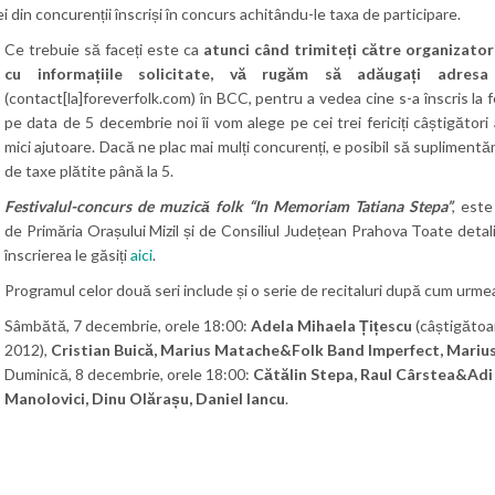
ei din concurenții înscriși în concurs achitându-le taxa de participare.
Ce trebuie să faceți este ca
atunci când trimiteți către organizator
cu informațiile solicitate, vă rugăm să adăugați adresa
(contact[la]foreverfolk.com) în BCC, pentru a vedea cine s-a înscris la fe
pe data de 5 decembrie noi îi vom alege pe cei trei fericiți câștigători
mici ajutoare. Dacă ne plac mai mulți concurenți, e posibil să supliment
de taxe plătite până la 5.
Festivalul-concurs de muzică folk “In Memoriam Tatiana Stepa”
, este
de Primăria Orașului Mizil și de Consiliul Județean Prahova Toate detali
înscrierea le găsiți
aici
.
Programul celor două seri include și o serie de recitaluri după cum urme
Sâmbătă, 7 decembrie, orele 18:00:
Adela Mihaela Țițescu
(câștigătoar
2012),
Cristian Buică, Marius Matache&Folk Band Imperfect, Mariu
Duminică, 8 decembrie, orele 18:00:
Cătălin Stepa, Raul Cârstea&Adi
Manolovici, Dinu Olărașu, Daniel Iancu
.