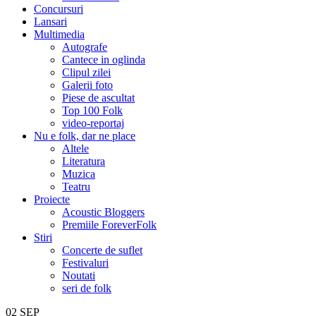
Concursuri
Lansari
Multimedia
Autografe
Cantece in oglinda
Clipul zilei
Galerii foto
Piese de ascultat
Top 100 Folk
video-reportaj
Nu e folk, dar ne place
Altele
Literatura
Muzica
Teatru
Proiecte
Acoustic Bloggers
Premiile ForeverFolk
Stiri
Concerte de suflet
Festivaluri
Noutati
seri de folk
02
SEP