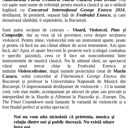
cei șapte sunt nume de referință pentru muzica clasică și au o strânsă
legătură cu
Concursul Internațional George Enescu 2014
,
desfășurat, în premieră, separat față de
Festivalul Enescu
, și care
demarează sâmbătă, 6 septembrie, la București.
Sunt patru secțiuni de concurs –
Vioară, Violoncel, Pian și
Compoziție
, dar aș vrea să vă povestesc ceva despre secțiunea
violoncel. Pentru mine, violoncelul este un instrument aparte, poate
și pentru că încă nu am cântat alături de acest instrument. Am spus
încă, da? Apoi, el apare frecvent în proiecte rock (colegul contrabas
e specific jazzului), ceea ce îl face un nonconformist între
instrumentele de muzică clasică. Nu în ultimul rând, un spectacol
văzut anul trecut chiar la Festivalul Enescu și
intitulat
Violoncelissimo
,
după numele proiectului creat de
Marin
Cazacu
, solist concertist al
Filarmonicii George Enescu
din
București și profesor la Universitatea Naţională de Muzică din
Bucureşti. O impresionantă desfășurare de violoncele – 13 la număr
cred, cele mai multe, acompaniate pe alocuri de pian sau percuții și
interpretând de la Haydn și Albinoni la Piazzolla și…Europe. Da,
The Final Countdown
sună fantastic în variantă de violoncele și a
fost finalul perfect al acelui spectacol.
Noi nu vom uita niciodată că prietenia, muzica şi
relaţia dintre noi şi public durează. Nu există uitare
între noi.