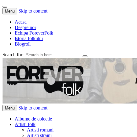
Skip to content
Menu
Acasa
Despre noi
Echipa ForeverFolk
Istoria folkului
Blogroll
Search for:
ForeverFolk
Muzica sufletului tau
Skip to content
Menu
Albume de colectie
Artisti folk
Artisti romani
Artisti straini