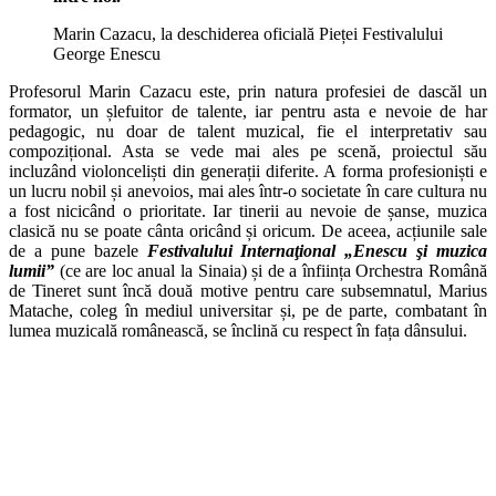
Marin Cazacu, la deschiderea oficială Pieței Festivalului
George Enescu
Profesorul Marin Cazacu este, prin natura profesiei de dascăl un
formator, un șlefuitor de talente, iar pentru asta e nevoie de har
pedagogic, nu doar de talent muzical, fie el interpretativ sau
compozițional. Asta se vede mai ales pe scenă, proiectul său
incluzând violonceliști din generații diferite. A forma profesioniști e
un lucru nobil și anevoios, mai ales într-o societate în care cultura nu
a fost nicicând o prioritate. Iar tinerii au nevoie de șanse, muzica
clasică nu se poate cânta oricând și oricum. De aceea, acțiunile sale
de a pune bazele
Festivalului Internaţional „Enescu şi muzica
lumii”
(ce are loc anual la Sinaia) și de a înființa Orchestra Română
de Tineret sunt încă două motive pentru care subsemnatul, Marius
Matache, coleg în mediul universitar și, pe de parte, combatant în
lumea muzicală românească, se înclină cu respect în fața dânsului.