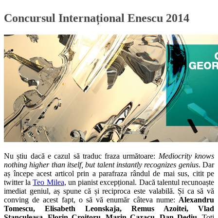
Concursul Internațional Enescu 2014
Nu știu dacă e cazul să traduc fraza următoare:
Mediocrity knows
nothing higher than itself, but talent instantly recognizes genius
. Dar
aș începe acest articol prin a parafraza rândul de mai sus, citit pe
twitter la
Teo Milea
, un pianist excepțional. Dacă talentul recunoaște
imediat geniul, aș spune că și reciproca este valabilă. Și ca să vă
conving de acest fapt, o să vă enumăr câteva nume:
Alexandru
Tomescu, Elisabeth Leonskaja, Remus Azoitei, Vlad
Stanculeasa, Florin Croitoru, Marin Cazacu, Dan Dediu
. Toți