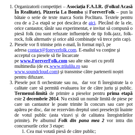
Organizatorii competiției –
Asociația F.A.I.R. (Folkul Acasă
În Realitate), Pizzeria La Bomba
și
ForeverFolk
– pun la
bătaie o serie de texte marca Sorin Poclitaru. Textele pentru
cea de a 2-a etapă se pot descărca de
aici
. Plecând de la ele,
orice cantautor, tânăr sau experimentat, e invitat să compună o
piesă folk (nu sunt refuzate influențele de tip folk-jazz, folk-
rock, folk alternativ și orice altă combinație vă trece prin cap).
Piesele vor fi trimise prin e-mail, în format mp3, pe
adresa
contact@foreverfolk.com
. E-mailul va conţine şi
acceptul ca piesele să fie încarcate
pe
www.ForeverFolk.com
sau alte site-uri cu profil
multimedia (de ex.
www.trilulilu.ro
sau
www.soundcloud.com
) şi transmise către partenerii noștri
pentru difuzare.
Piesele pot fi orchestrate sau nu, dar vor fi înregistrate la o
calitate care să permită evaluarea lor de către juriu şi public.
Termenul-limită
de primire a pieselor pentru
prima etapă
este
2
decembrie 2014
. Nu există un număr limită de piese pe
care un cantautor le poate trimite în concurs sau care pot
apărea pe disc, dar ne rezervăm dreptul unei preselecții înainte
de votul public (asta vizavi și de calitatea înregistrărilor
primite). Pe albumul
Folk din pana mea 2
vor intra din
concursurile celor 3 etape:
Cea mai votată piesă de către public;