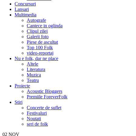
Concursuri
Lansari
Multimedia
Autografe
Cantece in oglinda
Clipul zilei
Galerii foto
Piese de ascultat
Top 100 Folk
video-reportaj
Nu e folk, dar ne place
Altele
Literatura
Muzica
Teatru
Proiecte
Acoustic Bloggers
Premiile ForeverFolk
Stiri
Concerte de suflet
Festivaluri
Noutati
seri de folk
02
NOV