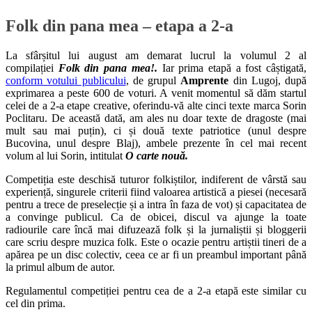
Folk din pana mea – etapa a 2-a
La sfârșitul lui august am demarat lucrul la volumul 2 al
compilației
Folk din pana mea!.
Iar prima etapă a fost câștigată,
conform votului publicului
, de grupul
Amprente
din Lugoj, după
exprimarea a peste 600 de voturi. A venit momentul să dăm startul
celei de a 2-a etape creative, oferindu-vă alte cinci texte marca Sorin
Poclitaru. De această dată, am ales nu doar texte de dragoste (mai
mult sau mai puțin), ci și două texte patriotice (unul despre
Bucovina, unul despre Blaj), ambele prezente în cel mai recent
volum al lui Sorin, intitulat
O carte nouă.
Competiția este deschisă tuturor folkiștilor, indiferent de vârstă sau
experiență, singurele criterii fiind valoarea artistică a piesei (necesară
pentru a trece de preselecție și a intra în faza de vot) și capacitatea de
a convinge publicul. Ca de obicei, discul va ajunge la toate
radiourile care încă mai difuzează folk și la jurnaliștii și bloggerii
care scriu despre muzica folk. Este o ocazie pentru artiștii tineri de a
apărea pe un disc colectiv, ceea ce ar fi un preambul important până
la primul album de autor.
Regulamentul competiției pentru cea de a 2-a etapă este similar cu
cel din prima.