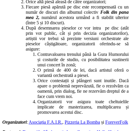
Orice altă piesă aleasă de către organizatori;
Fiecare piesă apărută pe disc este recompensată cu un
număr de discuri din albumul colectiv
Folk din pana
mea 2,
numărul acestora urmând a fi stabilit ulterior
(între 5 și 10 discuri).
După desemnarea pieselor ce vor intra pe disc (atât
prin vot public, cât și prin decizia organizatorilor),
artiștii vor trebui să prezinte versiuni orchestrate ale
pieselor câștigătoare, organizatorii oferindu-se să
asigure:
Contravaloarea trenului până la Gura Humorului
și costurile de studio, cu posibilitatea sustinerii
unui concert în zonă;
O primă de 400 de lei, dacă artistul oferă o
variantă orchestrată a piesei.
Orice contestații și plângeri sunt inutile. Dacă
apare o problemă neprevăzută, fie o rezolvăm ca
oamenii, prin dialog, fie ne rezervăm dreptul de a
face cum vrem noi.
Organizatorii vor asigura toate cheltuielile
implicate de masterizarea, multiplicarea și
promovarea acestui disc.
Organizatori
:
Asociația F.A.I.R.
,
Pizzeria La Bomba
și
ForeverFolk