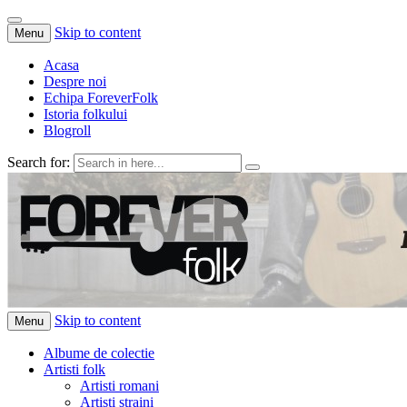
Skip to content
Menu
Acasa
Despre noi
Echipa ForeverFolk
Istoria folkului
Blogroll
Search for:
ForeverFolk
Muzica sufletului tau
Skip to content
Menu
Albume de colectie
Artisti folk
Artisti romani
Artisti straini