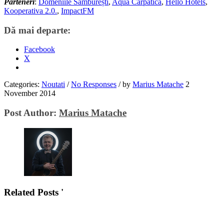
Parteneri
:
Domeniile Sâmburești
,
Aqua Carpatica
,
Hello Hotels
,
Kooperativa 2.0.
,
ImpactFM
Dă mai departe:
Facebook
X
Categories:
Noutati
/
No Responses
/
by
Marius Matache
2
November 2014
Post Author:
Marius Matache
Related Posts '