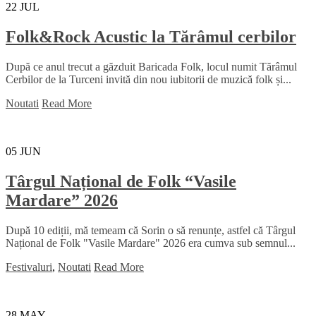
22
JUL
Folk&Rock Acustic la Tărâmul cerbilor
După ce anul trecut a găzduit Baricada Folk, locul numit Tărâmul
Cerbilor de la Turceni invită din nou iubitorii de muzică folk și...
Noutati
Read More
05
JUN
Târgul Național de Folk “Vasile
Mardare” 2026
După 10 ediții, mă temeam că Sorin o să renunțe, astfel că Târgul
Național de Folk "Vasile Mardare" 2026 era cumva sub semnul...
Festivaluri
,
Noutati
Read More
28
MAY