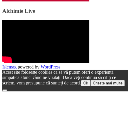
Alchimie Live
Islemag
powered by
WordPress
Acest site folosește cookies ca să vă putem oferi o experiență
simpatică atunci când ne vizitați. Dacă veți continua să citiți ce
scriem, vom presupune că sunteți de acord.
Ok
Citește mai multe