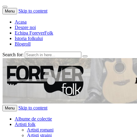
Skip to content
Menu
Acasa
Despre noi
Echipa ForeverFolk
Istoria folkului
Blogroll
Search for:
ForeverFolk
Muzica sufletului tau
Skip to content
Menu
Albume de colectie
Artisti folk
Artisti romani
Artisti straini