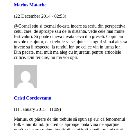
Marius Matache
(22 December 2014 - 02:53)
@Cornel stiu si tocmai de-asta incerc sa scriu din perspectiva
celui care, de aproape sau de la distanta, vede cele mai multe
festivaluri. Si poate cineva invata ceva din greseli. Copiii au
nevoie de ajutor, dar trebuie sa se ajute si singuri si mai ales sa
invete sa ii respecte, la randul lor, pe cei ce vin in urma lor.
Din pacate, mai mult ma aleg cu injuraturi pentru articolele
critice. Din fericire, nu ma voi opri.
Cristi Corcioveanu
(11 January 2015 - 11:09)
Marius, cu părere de rău trebuie să spun (și eu) că fenomenul
folk e muribund. Și cred că aproape toată vina ne aparține
nouă, cei care suntem implicați: cântăreți, poeți, organizatori