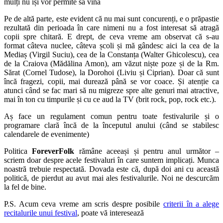
mulți nu își vor permite să vină
Pe de altă parte, este evident că nu mai sunt concurenți, e o prăpastie
rezultată din perioada în care nimeni nu a fost interesat să atragă
copii spre chitară. E drept, de ceva vreme am observat că s-au
format câteva nuclee, câteva școli și mă gândesc aici la cea de la
Mediaș (Virgil Suciu), cea de la Constanța (Walter Ghicolescu), cea
de la Craiova (Mădălina Amon), am văzut niște poze și de la Rm.
Sărat (Cornel Tudose), la Dorohoi (Liviu și Ciprian). Doar că sunt
încă fragezi, copii, mai durează până se vor coace. Și atenție ca
atunci când se fac mari să nu migreze spre alte genuri mai atractive,
mai în ton cu timpurile și cu ce aud la TV (brit rock, pop, rock etc.).
Aș face un regulament comun pentru toate festivalurile și o
programare clară încă de la începutul anului (când se stabilesc
calendarele de evenimente)
Politica
ForeverFolk
rămâne aceeași și pentru anul următor –
scriem doar despre acele festivaluri în care suntem implicați. Munca
noastră trebuie respectată. Dovada este că, după doi ani cu această
politică, de pierdut au avut mai ales festivalurile. Noi ne descurcăm
la fel de bine.
P.S. Acum ceva vreme am scris despre posibile
criterii în a alege
recitalurile unui festival
, poate vă interesează