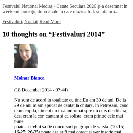
Festivalul Național Mediaș - Cetate Seculară 2026 și-a desemnat în
weekend laureații, după 2 zile în care muzica folk și iubitorii...
Festivaluri
,
Noutati
Read More
10 thoughts on “
Festivaluri 2014
”
Molnar Bianca
(18 December 2014 - 07:44)
Nu sunt de acord in totalitate cu tine.Eu am 30 de ani. De la
29 de ani m-am apucat de cantat la chitara. In Petrosani, cand
eram copila, nimeni nu m-a indrumat spre un curs de chitara,
desi eram la cor, cantam si ca solista, eram printre cele mai
bune.
poate ar trebui sa fie concursuri pe grupe de varsta. (10-15;
16-25; 26-35) poate asa ar fi mai corect si s-ar inscrie mai