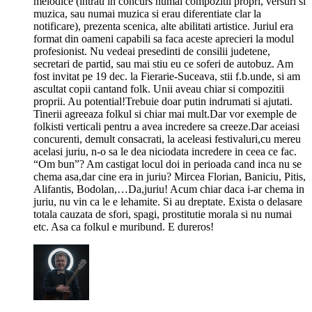
melodice (intrau in concurs numai compozitii propri, versuri si
muzica, sau numai muzica si erau diferentiate clar la
notificare), prezenta scenica, alte abilitati artistice. Juriul era
format din oameni capabili sa faca aceste aprecieri la modul
profesionist. Nu vedeai presedinti de consilii judetene,
secretari de partid, sau mai stiu eu ce soferi de autobuz. Am
fost invitat pe 19 dec. la Fierarie-Suceava, stii f.b.unde, si am
ascultat copii cantand folk. Unii aveau chiar si compozitii
proprii. Au potential!Trebuie doar putin indrumati si ajutati.
Tinerii agreeaza folkul si chiar mai mult.Dar vor exemple de
folkisti verticali pentru a avea incredere sa creeze.Dar aceiasi
concurenti, demult consacrati, la aceleasi festivaluri,cu mereu
acelasi juriu, n-o sa le dea niciodata incredere in ceea ce fac.
“Om bun”? Am castigat locul doi in perioada cand inca nu se
chema asa,dar cine era in juriu? Mircea Florian, Baniciu, Pitis,
Alifantis, Bodolan,…Da,juriu! Acum chiar daca i-ar chema in
juriu, nu vin ca le e lehamite. Si au dreptate. Exista o delasare
totala cauzata de sfori, spagi, prostitutie morala si nu numai
etc. Asa ca folkul e muribund. E dureros!