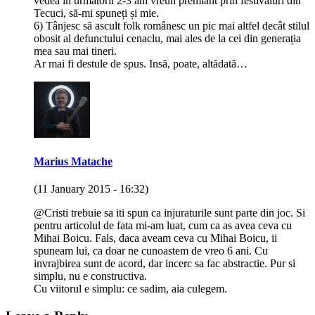
vedea in următorii 2-3 ani vreun premiant prin festivaluri din
Tecuci, să-mi spuneți și mie.
6) Tânjesc să ascult folk românesc un pic mai altfel decât stilul
obosit al defunctului cenaclu, mai ales de la cei din generația
mea sau mai tineri.
Ar mai fi destule de spus. Insă, poate, altădată…
Marius Matache
(11 January 2015 - 16:32)
@Cristi trebuie sa iti spun ca injuraturile sunt parte din joc. Si
pentru articolul de fata mi-am luat, cum ca as avea ceva cu
Mihai Boicu. Fals, daca aveam ceva cu Mihai Boicu, ii
spuneam lui, ca doar ne cunoastem de vreo 6 ani. Cu
invrajbirea sunt de acord, dar incerc sa fac abstractie. Pur si
simplu, nu e constructiva.
Cu viitorul e simplu: ce sadim, aia culegem.