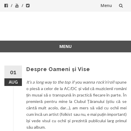
Menu
Skip
to
ForeverFolk
Muzica sufletului tau
content
MENU
Skip
to
content
Despre Oameni și Vise
01
It’s a long way to the top if you wanna rock’n’roll
spune
AUG
o piesă a celor de la AC/DC și văd că muzicienii români
țin musai să o transpună în practică fiecare în parte. În
premieră pentru mine la Clubul Țăranului (știu că se
cântă mult acolo, dar…), am mers să văd cu ochii mei
cum încă un artist (folkist sau nu, e mai puțin important)
își vede visul cu ochii și prezintă publicului larg primul
său album.