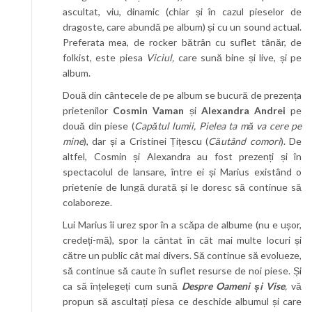
ascultat, viu, dinamic (chiar și în cazul pieselor de
dragoste, care abundă pe album) și cu un sound actual.
Preferata mea, de rocker bătrân cu suflet tânăr, de
folkist, este piesa
Viciul,
care sună bine și live, și pe
album.
Două din cântecele de pe album se bucură de prezența
prietenilor
Cosmin Vaman
și
Alexandra Andrei
pe
două din piese (
Capătul lumii, Pielea ta mă va cere pe
mine
), dar și a Cristinei Țițescu (
Căutând comori
). De
altfel, Cosmin și Alexandra au fost prezenți și în
spectacolul de lansare, între ei și Marius existând o
prietenie de lungă durată și le doresc să continue să
colaboreze.
Lui Marius îi urez spor în a scăpa de albume (nu e ușor,
credeți-mă), spor la cântat în cât mai multe locuri și
către un public cât mai divers. Să continue să evolueze,
să continue să caute în suflet resurse de noi piese. Și
ca să înțelegeți cum sună
Despre Oameni și Vise
,
vă
propun să ascultați piesa ce deschide albumul și care