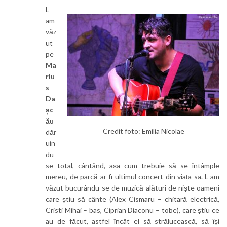
L-
am
văz
ut
pe
Ma
riu
s
Da
șc
ău
Credit foto: Emilia Nicolae
dăr
uin
du-
se total, cântând, așa cum trebuie să se întâmple
mereu, de parcă ar fi ultimul concert din viața sa. L-am
văzut bucurându-se de muzică alături de niște oameni
care știu să cânte (Alex Cismaru – chitară electrică,
Cristi Mihai – bas, Ciprian Diaconu – tobe), care știu ce
au de făcut, astfel încât el să strălucească, să își