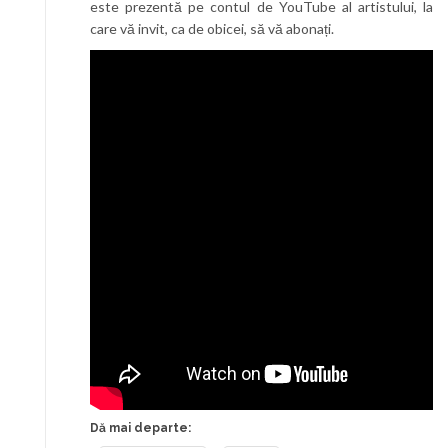
este prezentă pe contul de YouTube al artistului, la
care vă invit, ca de obicei, să vă abonați.
Dă mai departe: