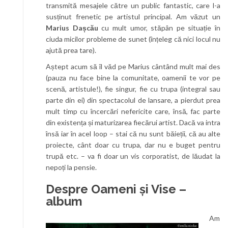
transmită mesajele către un public fantastic, care l-a
susținut frenetic pe artistul principal. Am văzut un
Marius Dașcău
cu mult umor, stăpân pe situație în
ciuda micilor probleme de sunet (înțeleg că nici locul nu
ajută prea tare).
Aștept acum să îl văd pe Marius cântând mult mai des
(pauza nu face bine la comunitate, oamenii te vor pe
scenă, artistule!), fie singur, fie cu trupa (integral sau
parte din ei) din spectacolul de lansare, a pierdut prea
mult timp cu încercări nefericite care, însă, fac parte
din existența și maturizarea fiecărui artist. Dacă va intra
însă iar în acel loop – stai că nu sunt băieții, că au alte
proiecte, cânt doar cu trupa, dar nu e buget pentru
trupă etc. – va fi doar un vis corporatist, de lăudat la
nepoți la pensie.
Despre Oameni și Vise –
album
Am