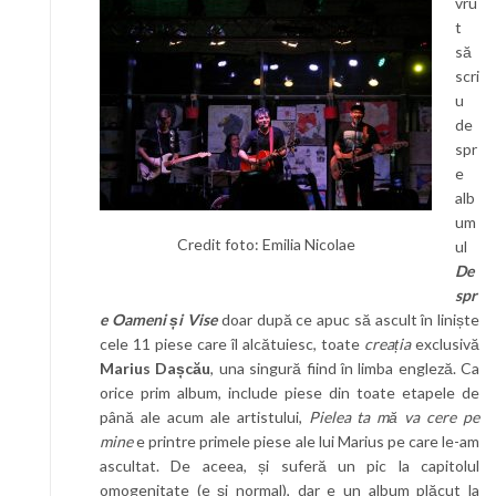
vru
t
să
scri
u
de
spr
e
alb
um
Credit foto: Emilia Nicolae
ul
De
spr
e Oameni și Vise
doar după ce apuc să ascult în liniște
cele 11 piese care îl alcătuiesc, toate
creația
exclusivă
Marius Dașcău
, una singură fiind în limba engleză. Ca
orice prim album, include piese din toate etapele de
până ale acum ale artistului,
Pielea ta mă va cere pe
mine
e printre primele piese ale lui Marius pe care le-am
ascultat. De aceea, și suferă un pic la capitolul
omogenitate (e și normal), dar e un album plăcut la