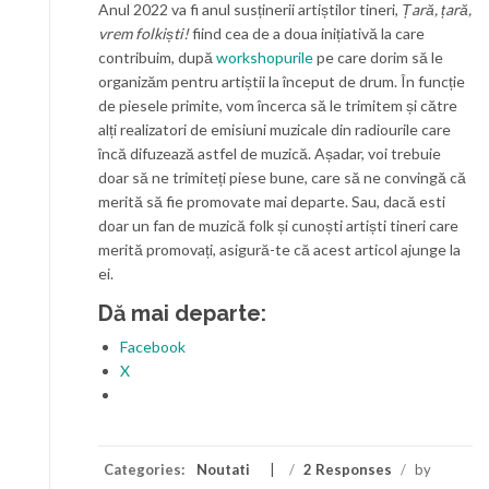
Anul 2022 va fi anul susținerii artiștilor tineri,
Țară, țară,
vrem folkiști!
fiind cea de a doua inițiativă la care
contribuim, după
workshopurile
pe care dorim să le
organizăm pentru artiștii la început de drum. În funcție
de piesele primite, vom încerca să le trimitem și către
alți realizatori de emisiuni muzicale din radiourile care
încă difuzează astfel de muzică. Așadar, voi trebuie
doar să ne trimiteți piese bune, care să ne convingă că
merită să fie promovate mai departe. Sau, dacă esti
doar un fan de muzică folk și cunoști artiști tineri care
merită promovați, asigură-te că acest articol ajunge la
ei.
Dă mai departe:
Facebook
X
Categories:
Noutati
/
2 Responses
/
by