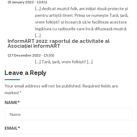
(8 January 2022 - 13:41)
[…] dedicat muzicii folk, am inițiat două proiecte și
pentru artiștii tineri. Prima se numește Țară, țară,
vrem folkiști! și încearcă să le faciliteze acestora
legătura cu radiourile care încă difuzează muzică
[…]
InformART 2022: raportul de activitate al
Asociației InformART
(27 December 2022 - 15:35)
[…] Țară, țară, vrem folkiști! […]
Leave a Reply
Your email address will not be published.
Required fields are
marked
*
NAME
*
EMAIL
*