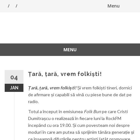
Menu
Skip
to
ForeverFolk
Muzica sufletului tau
content
MENU
Skip
to
content
Țară, țară, vrem folkiști!
04
Țară, țară, vrem folkiști!
Și vrem folkiști tineri, dornici
JAN
de afirmare și capabili să vină cu piese bune de dat pe
radio.
Totul a început în emisiunea
Folk Bun
pe care Cristi
Dumitrașcu o realizează în fiecare luni la RockFM
începând cu ora 19.00. Și cum povesteam noi despre
moduri în care am putea să sprijinim tânăra generație și
ce înseamnă difuzările pentru artiști (atât promovare,