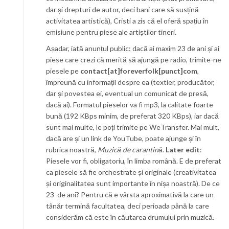
dar și drepturi de autor, deci bani care să susțină
activitatea artistică), Cristi a zis că el oferă spațiu în
emisiune pentru piese ale artiștilor tineri.
Așadar, iată anunțul public: dacă ai maxim 23 de ani și ai
piese care crezi că merită să ajungă pe radio, trimite-ne
piesele pe
contact[at]foreverfolk[punct]com
,
împreună cu informații despre ea (textier, producător,
dar și povestea ei, eventual un comunicat de presă,
dacă ai). Formatul pieselor va fi mp3, la calitate foarte
bună (192 KBps minim, de preferat 320 KBps), iar dacă
sunt mai multe, le poți trimite pe WeTransfer. Mai mult,
dacă are și un link de YouTube, poate ajunge și în
rubrica noastră,
Muzică de carantină
.
Later edit
:
Piesele vor fi, obligatoriu, în limba română. E de preferat
ca piesele să fie orchestrate și originale (creativitatea
și originalitatea sunt importante în nișa noastră). De ce
23 de ani? Pentru că e vârsta aproximativă la care un
tânăr termină facultatea, deci perioada până la care
considerăm că este în căutarea drumului prin muzică.