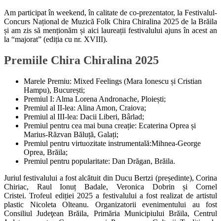
Am participat în weekend, în calitate de co-prezentator, la Festivalul-
Concurs Național de Muzică Folk Chira Chiralina 2025 de la Brăila
și am zis să menționăm și aici laureații festivalului ajuns în acest an
la “majorat” (ediția cu nr. XVIII).
Premiile Chira Chiralina 2025
Marele Premiu: Mixed Feelings (Mara Ionescu și Cristian
Hampu), București;
Premiul I: Alma Lorena Andronache, Ploiești;
Premiul al II-lea: Alina Amon, Craiova;
Premiul al III-lea: Dacii Liberi, Bârlad;
Premiul pentru cea mai buna creație: Ecaterina Oprea și
Marius-Răzvan Băluță, Galați;
Premiul pentru virtuozitate instrumentală:Mihnea-George
Oprea, Brăila;
Premiul pentru popularitate: Dan Drăgan, Brăila.
Juriul festivalului a fost alcătuit din Ducu Bertzi (președinte), Corina
Chiriac, Raul Ionuț Badale, Veronica Dobrin și Cornel
Cristei. Trofeul ediției 2025 a festivalului a fost realizat de artistul
plastic Nicoleta Olteanu. Organizatorii evenimentului au fost
Consiliul Judeţean Brăila, Primăria Municipiului Brăila, Centrul