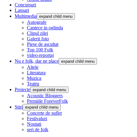
Concursuri
Lansari
Multimedia
expand child menu
Autografe
Cantece in oglinda
Clipul zilei
Galerii foto
Piese de ascultat
Top 100 Folk
video-reportaj
Nu e folk, dar ne place
expand child menu
Altele
Literatura
Muzica
Teatru
Proiecte
expand child menu
Acoustic Bloggers
Premiile ForeverFolk
Stiri
expand child menu
Concerte de suflet
Festivaluri
Noutati
seri de folk