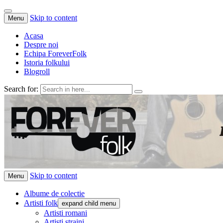
Skip to content
Menu
Acasa
Despre noi
Echipa ForeverFolk
Istoria folkului
Blogroll
Search for:
ForeverFolk
Muzica sufletului tau
Skip to content
Menu
Albume de colectie
Artisti folk
expand child menu
Artisti romani
Artisti straini