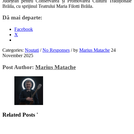
Județean pentru Conservarea și Promovarea Culturii Tradiționale
Brăila, cu sprijinul Teatrului Maria Filotti Brăila.
Dă mai departe:
Facebook
X
Categories:
Noutati
/
No Responses
/
by
Marius Matache
24
November 2025
Post Author:
Marius Matache
Related Posts '