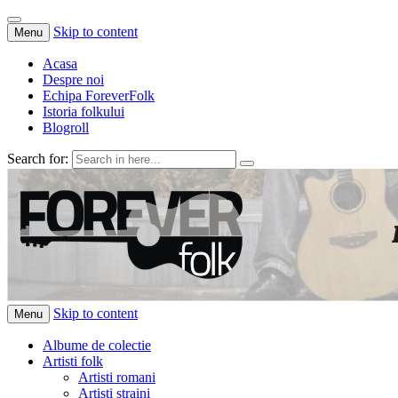
Skip to content
Menu
Acasa
Despre noi
Echipa ForeverFolk
Istoria folkului
Blogroll
Search for:
ForeverFolk
Muzica sufletului tau
Skip to content
Menu
Albume de colectie
Artisti folk
Artisti romani
Artisti straini