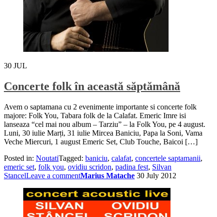
30
JUL
Concerte folk în această săptămână
Avem o saptamana cu 2 evenimente importante si concerte folk
majore: Folk You, Tabara folk de la Calafat. Emeric Imre isi
lanseaza “cel mai nou album – Tarziu” – la Folk You, pe 4 august.
Luni, 30 iulie Marți, 31 iulie Mircea Baniciu, Papa la Soni, Vama
Veche Miercuri, 1 august Emeric Set, Club Touche, Baicoi […]
Posted in:
Noutati
Tagged:
baniciu
,
calafat
,
concertele saptamanii
,
emeric set
,
folk you
,
ovidiu scridon
,
padina fest
,
Silvan
Stancel
Leave a comment
Marius Matache
30 July 2012