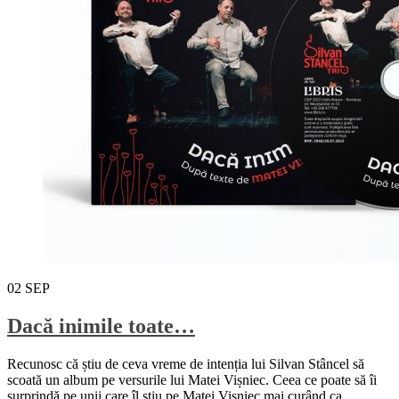
02
SEP
Dacă inimile toate…
Recunosc că știu de ceva vreme de intenția lui Silvan Stâncel să
scoată un album pe versurile lui Matei Vișniec. Ceea ce poate să îi
surprindă pe unii care îl știu pe Matei Vișniec mai curând ca