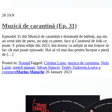
26
JAN
Muzică de carantină (Ep. 31)
Episodul 31 din Muzică de carantină e dominată de bărbați, așa mi-
au venit idei de piese, nu dați cu pietre, face și Curatorul de folk ce
poate. E prima ediție din 2023, îmi doresc ca artiștii să mă forțeze să
fac cât mai poate episoade. Hai să vă mai dau pentru început o piesă
de […]
Posted in:
Noutati
Tagged:
Cristina Lupu
,
muzica de carantina
,
Nelu
Lazăr
,
romell alaman
,
Silvan Stancel
,
Teddy Tudoroiu.
Leave a
comment
Marius Matache
26 January 2023