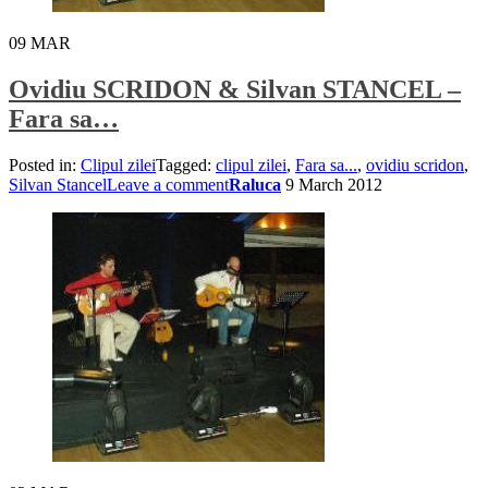
09
MAR
Ovidiu SCRIDON & Silvan STANCEL –
Fara sa…
Posted in:
Clipul zilei
Tagged:
clipul zilei
,
Fara sa...
,
ovidiu scridon
,
Silvan Stancel
Leave a comment
Raluca
9 March 2012