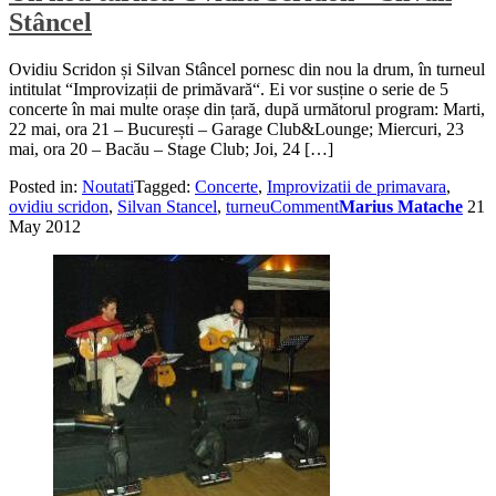
Stâncel
Ovidiu Scridon și Silvan Stâncel pornesc din nou la drum, în turneul
intitulat “Improvizații de primăvară“. Ei vor susține o serie de 5
concerte în mai multe orașe din țară, după următorul program: Marti,
22 mai, ora 21 – București – Garage Club&Lounge; Miercuri, 23
mai, ora 20 – Bacău – Stage Club; Joi, 24 […]
Posted in:
Noutati
Tagged:
Concerte
,
Improvizatii de primavara
,
ovidiu scridon
,
Silvan Stancel
,
turneu
Comment
Marius Matache
21
May 2012