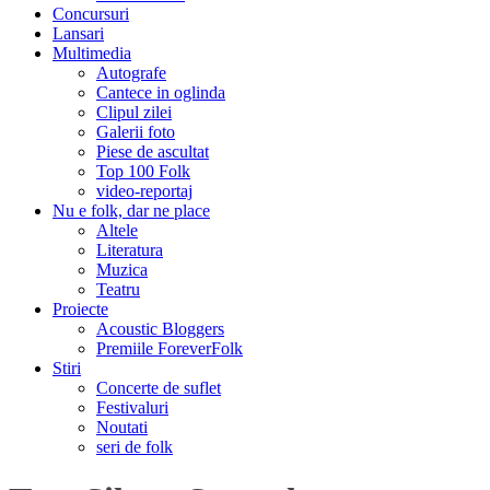
Concursuri
Lansari
Multimedia
Autografe
Cantece in oglinda
Clipul zilei
Galerii foto
Piese de ascultat
Top 100 Folk
video-reportaj
Nu e folk, dar ne place
Altele
Literatura
Muzica
Teatru
Proiecte
Acoustic Bloggers
Premiile ForeverFolk
Stiri
Concerte de suflet
Festivaluri
Noutati
seri de folk