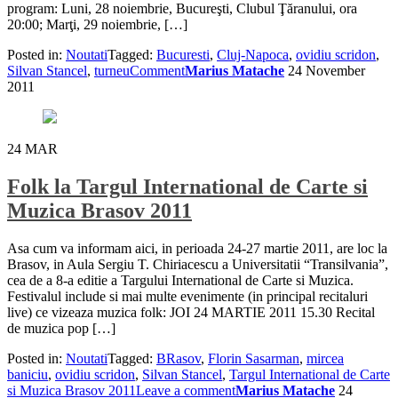
program: Luni, 28 noiembrie, Bucureşti, Clubul Ţăranului, ora
20:00; Marţi, 29 noiembrie, […]
Posted in:
Noutati
Tagged:
Bucuresti
,
Cluj-Napoca
,
ovidiu scridon
,
Silvan Stancel
,
turneu
Comment
Marius Matache
24 November
2011
24
MAR
Folk la Targul International de Carte si
Muzica Brasov 2011
Asa cum va informam aici, in perioada 24-27 martie 2011, are loc la
Brasov, in Aula Sergiu T. Chiriacescu a Universitatii “Transilvania”,
cea de a 8-a editie a Targului International de Carte si Muzica.
Festivalul include si mai multe evenimente (in principal recitaluri
live) ce vizeaza muzica folk: JOI 24 MARTIE 2011 15.30 Recital
de muzica pop […]
Posted in:
Noutati
Tagged:
BRasov
,
Florin Sasarman
,
mircea
baniciu
,
ovidiu scridon
,
Silvan Stancel
,
Targul International de Carte
si Muzica Brasov 2011
Leave a comment
Marius Matache
24