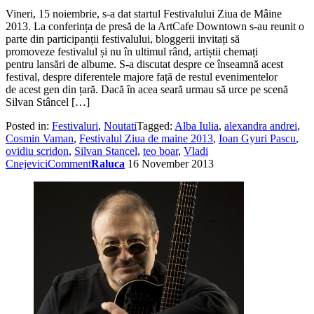
Vineri, 15 noiembrie, s-a dat startul Festivalului Ziua de Mâine
2013. La conferința de presă de la ArtCafe Downtown s-au reunit o
parte din participanții festivalului, bloggerii invitați să
promoveze festivalul și nu în ultimul rând, artiștii chemați
pentru lansări de albume. S-a discutat despre ce înseamnă acest
festival, despre diferentele majore față de restul evenimentelor
de acest gen din țară. Dacă în acea seară urmau să urce pe scenă
Silvan Stâncel […]
Posted in:
Festivaluri
,
Noutati
Tagged:
Alba Iulia
,
alexandra andrei
,
Cosmin Vaman
,
Festivalul Ziua de maine 2013
,
Ioan Gyuri Pascu
,
ovidiu scridon
,
Silvan Stancel
,
teo boar
,
Vladi
Cnejevici
Comment
Raluca
16 November 2013