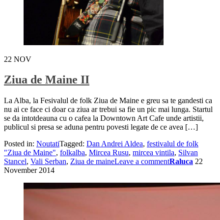
22
NOV
Ziua de Maine II
La Alba, la Fesivalul de folk Ziua de Maine e greu sa te gandesti ca
nu ai ce face ci doar ca ziua ar trebui sa fie un pic mai lunga. Startul
se da intotdeauna cu o cafea la Downtown Art Cafe unde artistii,
publicul si presa se aduna pentru povesti legate de ce avea […]
Posted in:
Noutati
Tagged:
Dan Andrei Aldea
,
festivalul de folk
"Ziua de Maine"
,
folkalba
,
Mircea Rusu
,
mircea vintila
,
Silvan
Stancel
,
Vali Serban
,
Ziua de maine
Leave a comment
Raluca
22
November 2014