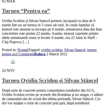
02
MAR
Turneu “Pentru ea”
Ovidiu Scridon și Silvan Stancel pornesc incepand cu data de 6
martie într-un un turneu in 5 orase ale tarii. In ciuda faptului că
turneul este anuntat sa inceapa pe 6 martie, urmatoarea data din lista
concertelor este pentru 22 martie. Asadar, turneul cuprinde printre
altele urmatoarele orase si locatii: 6 martie, ora 22 Janis la Stuff –
Cluj-Napoca; […]
Posted in:
Noutati
Tagged:
ovidiu scridon
,
Silvan Stancel
,
turneu
pentru ea
3 Comments
Raluca
2 March 2012
24
NOV
Turneu Ovidiu Scridon şi Silvan Stâncel
După serie de concerte pentru comunitatea românilor din SUA,
Ovidiu Scridon revine pe scenele din România şi nu singur, ci alături
de camaradul său de scenă din ultima perioadă, Silvan Stâncel. Cei
doi vor susţine o serie de concerte prin ţară, după următorul