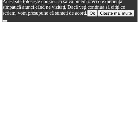
Acest site folosește cookies ca să vă putem oferi o experiență
simpatică atunci când ne vizitați. Dacă veți continua să citiți ce
scriem, vom presupune că sunteți de acord.
Ok
Citește mai multe