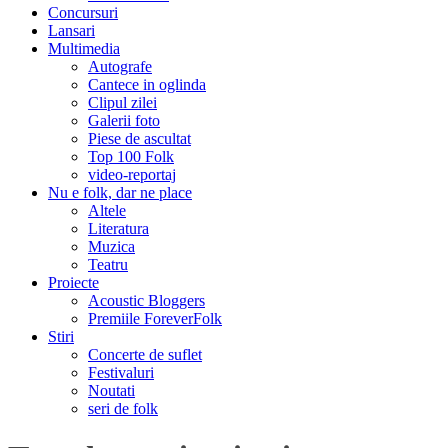
Concursuri
Lansari
Multimedia
Autografe
Cantece in oglinda
Clipul zilei
Galerii foto
Piese de ascultat
Top 100 Folk
video-reportaj
Nu e folk, dar ne place
Altele
Literatura
Muzica
Teatru
Proiecte
Acoustic Bloggers
Premiile ForeverFolk
Stiri
Concerte de suflet
Festivaluri
Noutati
seri de folk