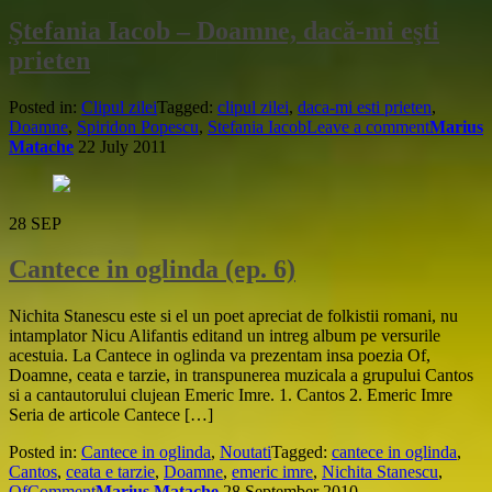
Ştefania Iacob – Doamne, dacă-mi eşti
prieten
Posted in:
Clipul zilei
Tagged:
clipul zilei
,
daca-mi esti prieten
,
Doamne
,
Spiridon Popescu
,
Stefania Iacob
Leave a comment
Marius
Matache
22 July 2011
28
SEP
Cantece in oglinda (ep. 6)
Nichita Stanescu este si el un poet apreciat de folkistii romani, nu
intamplator Nicu Alifantis editand un intreg album pe versurile
acestuia. La Cantece in oglinda va prezentam insa poezia Of,
Doamne, ceata e tarzie, in transpunerea muzicala a grupului Cantos
si a cantautorului clujean Emeric Imre. 1. Cantos 2. Emeric Imre
Seria de articole Cantece […]
Posted in:
Cantece in oglinda
,
Noutati
Tagged:
cantece in oglinda
,
Cantos
,
ceata e tarzie
,
Doamne
,
emeric imre
,
Nichita Stanescu
,
Of
Comment
Marius Matache
28 September 2010