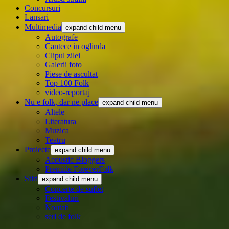
Concursuri
Lansari
Multimedia
expand child menu
Autografe
Cantece in oglinda
Clipul zilei
Galerii foto
Piese de ascultat
Top 100 Folk
video-reportaj
Nu e folk, dar ne place
expand child menu
Altele
Literatura
Muzica
Teatru
Proiecte
expand child menu
Acoustic Bloggers
Premiile ForeverFolk
Stiri
expand child menu
Concerte de suflet
Festivaluri
Noutati
seri de folk