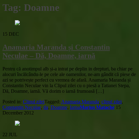
Tag:
Doamne
15
DEC
Anamaria Maranda și Constantin
Neculae – Dă, Doamne, iarnă
Pentru că anotimpul alb și-a intrat pe deplin in drepturi, ba chiar pe
alocuri încălcându-le pe cele ale oamenilor, ne-am gândit că piese de
azi se potrivește perfect cu vremea de afară. Anamaria Maranda și
Constantin Neculae vin la Clipul zilei cu o piesă a Tatianei Stepa,
Dă, Doamne, iarnă. Vă dorim o iarnă frumoasă […]
Posted in:
Clipul zilei
Tagged:
Anamaria Maranda
,
clipul zilei
,
Constantin Neculae
,
da
,
Doamne
,
Iarna
Marius Matache
15
December 2012
22
JUL