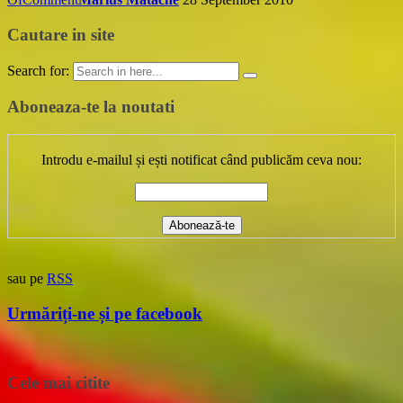
Cautare in site
Search for:
Aboneaza-te la noutati
Introdu e-mailul și ești notificat când publicăm ceva nou:
sau pe
RSS
Urmăriți-ne și pe facebook
Cele mai citite