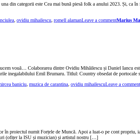
din categorii este Cea mai bună piesă folk a anului 2023. Și, ca în fieca
nciulea
,
ovidiu mihailescu
,
romell alaman
Leave a comment
Marius Ma
ducem vouă… Colaborarea dintre Ovidiu Mihăilescu și Daniel Iancu este 
rile inegalabilului Emil Brumaru. Titlul: Country obsedat de portocale
ircea baniciu
,
muzica de carantina
,
ovidiu mihailescu
Leave a commen
în proiectul numit Forțele de Muncă. Apoi a luat-o pe cont propriu, iar
i (ofițer la ISU și muzician) și artistul nostru […]