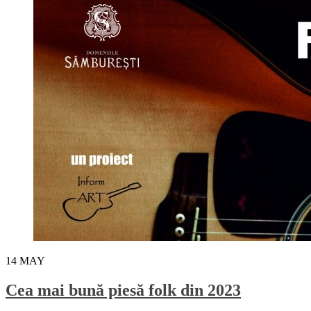
14
MAY
Cea mai bună piesă folk din 2023