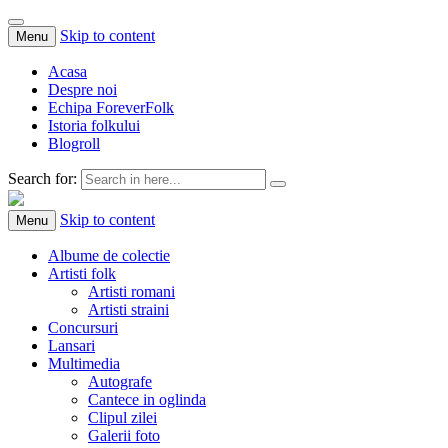
Skip to content
Menu
Acasa
Despre noi
Echipa ForeverFolk
Istoria folkului
Blogroll
Search for:
ForeverFolk
Muzica sufletului tau
Skip to content
Menu
Albume de colectie
Artisti folk
Artisti romani
Artisti straini
Concursuri
Lansari
Multimedia
Autografe
Cantece in oglinda
Clipul zilei
Galerii foto