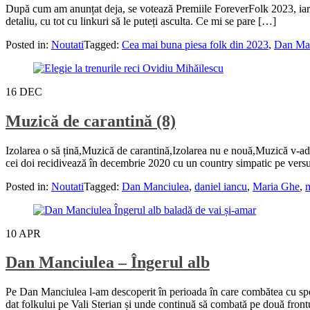
După cum am anunțat deja, se votează Premiile ForeverFolk 2023, iar una 
detaliu, cu tot cu linkuri să le puteți asculta. Ce mi se pare […]
Posted in:
Noutati
Tagged:
Cea mai buna piesa folk din 2023
,
Dan Ma
16
DEC
Muzică de carantină (8)
Izolarea o să țină,Muzică de carantină,Izolarea nu e nouă,Muzică v-a
cei doi recidivează în decembrie 2020 cu un country simpatic pe versu
Posted in:
Noutati
Tagged:
Dan Manciulea
,
daniel iancu
,
Maria Ghe
,
m
10
APR
Dan Manciulea – Îngerul alb
Pe Dan Manciulea l-am descoperit în perioada în care combătea cu spor 
dat folkului pe Vali Sterian și unde continuă să combată pe două frontur