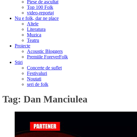
Piese de ascultat
Top 100 Folk
video-reportaj
Nu e folk, dar ne place
Altele
Literatura
Muzica
Teatru
Proiecte
Acoustic Bloggers
Premiile ForeverFolk
Stiri
Concerte de suflet
Festivaluri
Noutati
seri de folk
Tag:
Dan Manciulea