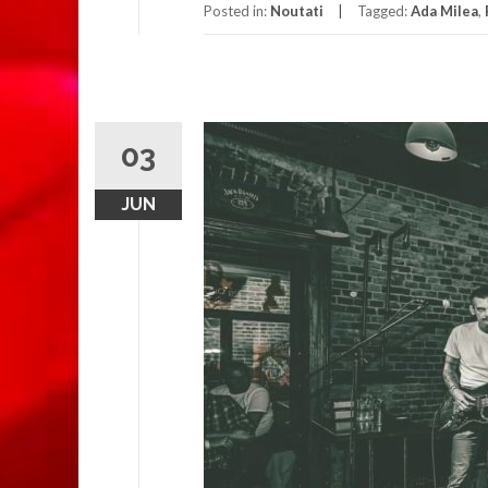
Posted in:
Noutati
Tagged:
Ada Milea
,
03
JUN