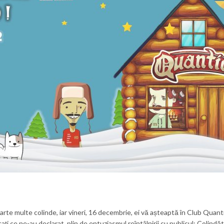
foarte multe colinde, iar vineri, 16 decembrie, ei vă așteaptă în Club Quant
ați ce ne-au declarat, plin de entuziasmul reîntâlnirii cu publicul: Colindăto