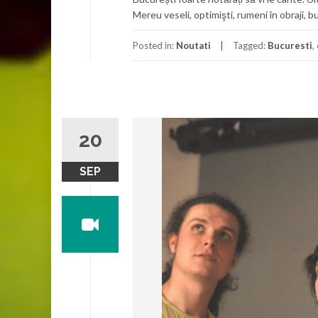
Mereu veseli, optimişti, rumeni în obraji, 
Posted in:
Noutati
Tagged:
Bucuresti
,
20
SEP