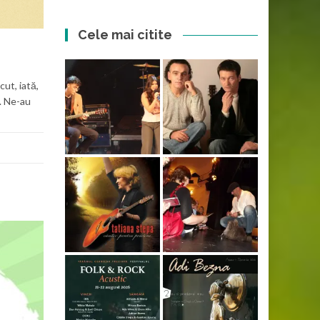
Cele mai citite
ut, iată,
c. Ne-au