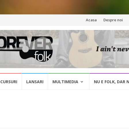
Skip
Acasa
Despre noi
to
content
CURSURI
LANSARI
MULTIMEDIA
NU E FOLK, DAR 