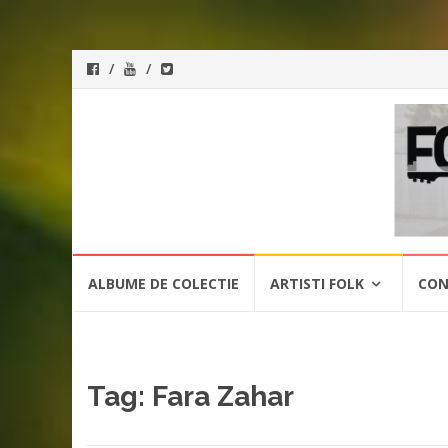
ForeverFolk
Muzica
sufletului tau
Skip
ALBUME DE COLECTIE
ARTISTI FOLK
CON
to
content
Tag:
Fara Zahar