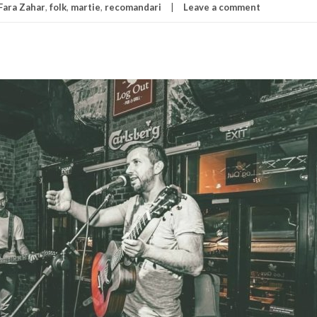
Fara Zahar
,
folk
,
martie
,
recomandari
Leave a comment