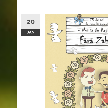
20
JAN