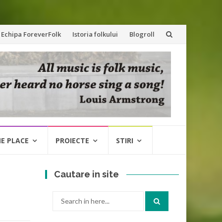
Echipa ForeverFolk
Istoria folkului
Blogroll
NE PLACE
PROIECTE
STIRI
Cautare in site
Search
for: