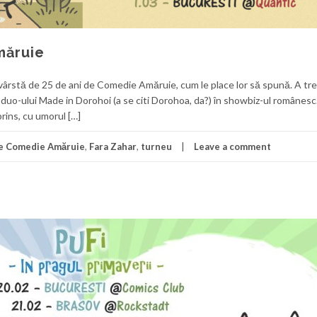
măruie
ârstă de 25 de ani de Comedie Amăruie, cum le place lor să spună. A trec
l duo-ului Made in Dorohoi (a se citi Dorohoa, da?) în showbiz-ul românes
rins, cu umorul […]
de Comedie Amăruie
,
Fara Zahar
,
turneu
Leave a comment