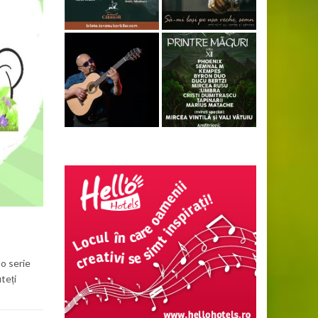
 o serie
teți