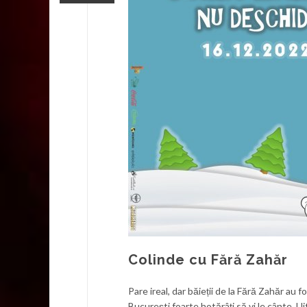
Colinde cu Fără Zahăr
Pare ireal, dar băieții de la Fără Zahăr au 
București foarte hotărâți să vi le cânte. Uit