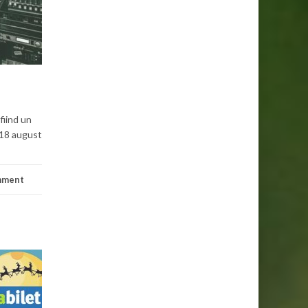
fiind un
5-18 august
mment