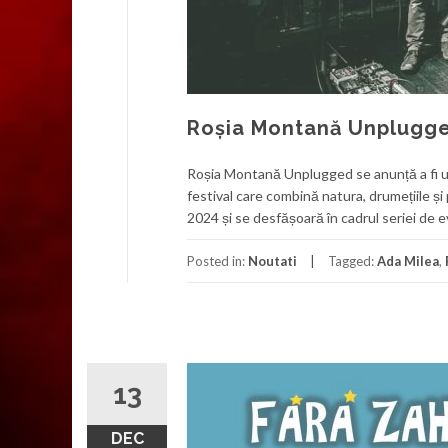
Roșia Montană Unplugg
Roșia Montană Unplugged se anunță a fi un 
festival care combină natura, drumețiile și 
2024 și se desfășoară în cadrul seriei de
Posted in:
Noutati
Tagged:
Ada Milea
,
13
DEC