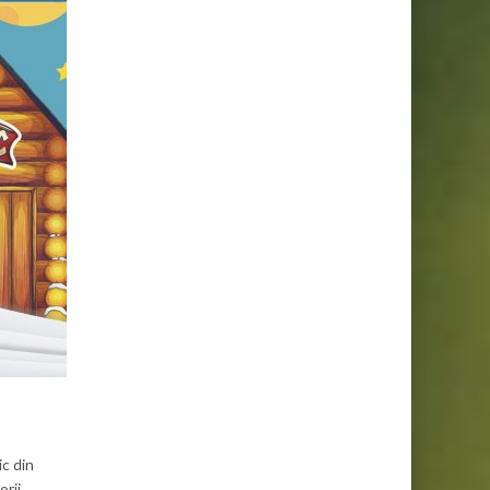
ic din
rii.