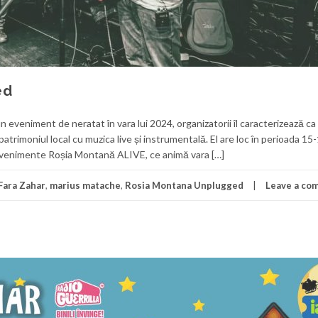
ed
eveniment de neratat în vara lui 2024, organizatorii îl caracterizează ca 
patrimoniul local cu muzica live și instrumentală. El are loc în perioada 1
 evenimente Roșia Montană ALIVE, ce animă vara […]
Fara Zahar
,
marius matache
,
Rosia Montana Unplugged
Leave a co