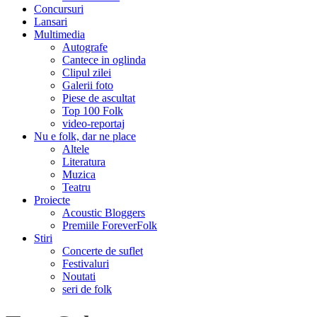
Concursuri
Lansari
Multimedia
Autografe
Cantece in oglinda
Clipul zilei
Galerii foto
Piese de ascultat
Top 100 Folk
video-reportaj
Nu e folk, dar ne place
Altele
Literatura
Muzica
Teatru
Proiecte
Acoustic Bloggers
Premiile ForeverFolk
Stiri
Concerte de suflet
Festivaluri
Noutati
seri de folk