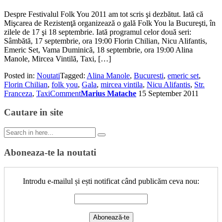
Despre Festivalul Folk You 2011 am tot scris şi dezbătut. Iată că
Mişcarea de Rezistenţă organizează o gală Folk You la Bucureşti, în
zilele de 17 şi 18 septembrie. Iată programul celor două seri:
Sâmbătă, 17 septembrie, ora 19:00 Florin Chilian, Nicu Alifantis,
Emeric Set, Vama Duminică, 18 septembrie, ora 19:00 Alina
Manole, Mircea Vintilă, Taxi, […]
Posted in:
Noutati
Tagged:
Alina Manole
,
Bucuresti
,
emeric set
,
Florin Chilian
,
folk you
,
Gala
,
mircea vintila
,
Nicu Alifantis
,
Str.
Franceza
,
Taxi
Comment
Marius Matache
15 September 2011
Cautare in site
Search
for:
Aboneaza-te la noutati
Introdu e-mailul și ești notificat când publicăm ceva nou: