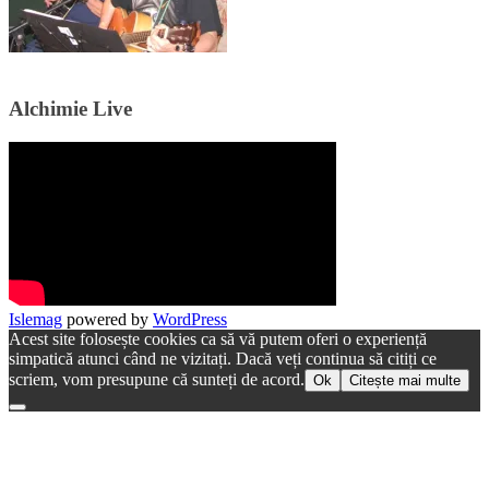
Alchimie Live
Islemag
powered by
WordPress
Acest site folosește cookies ca să vă putem oferi o experiență
simpatică atunci când ne vizitați. Dacă veți continua să citiți ce
scriem, vom presupune că sunteți de acord.
Ok
Citește mai multe