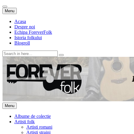
Skip
Menu
to
content
Acasa
Despre noi
Echipa ForeverFolk
Istoria folkului
Blogroll
Search
for:
ForeverFolk
Muzica sufletului tau
Skip
Menu
to
content
Albume de colectie
Artisti folk
Artisti romani
Artisti straini