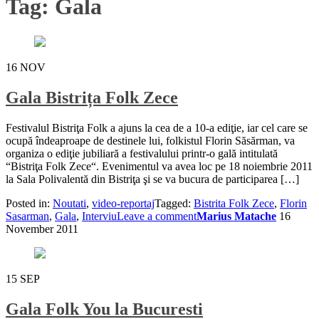
Tag:
Gala
16
NOV
Gala Bistrița Folk Zece
Festivalul Bistriţa Folk a ajuns la cea de a 10-a ediţie, iar cel care se
ocupă îndeaproape de destinele lui, folkistul Florin Săsărman, va
organiza o ediţie jubiliară a festivalului printr-o gală intitulată
“Bistriţa Folk Zece“. Evenimentul va avea loc pe 18 noiembrie 2011
la Sala Polivalentă din Bistriţa şi se va bucura de participarea […]
Posted in:
Noutati
,
video-reportaj
Tagged:
Bistrita Folk Zece
,
Florin
Sasarman
,
Gala
,
Interviu
Leave a comment
Marius Matache
16
November 2011
15
SEP
Gala Folk You la Bucuresti