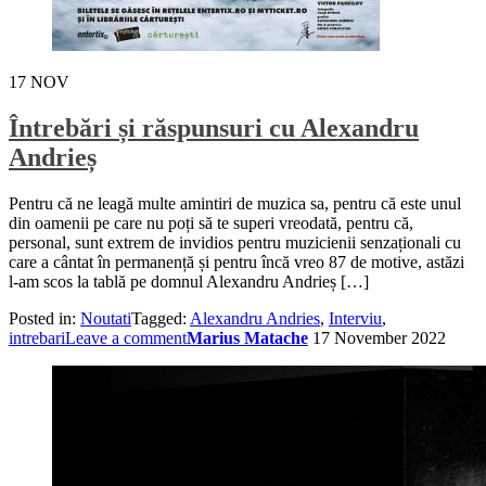
17
NOV
Întrebări și răspunsuri cu Alexandru
Andrieș
Pentru că ne leagă multe amintiri de muzica sa, pentru că este unul
din oamenii pe care nu poți să te superi vreodată, pentru că,
personal, sunt extrem de invidios pentru muzicienii senzaționali cu
care a cântat în permanență și pentru încă vreo 87 de motive, astăzi
l-am scos la tablă pe domnul Alexandru Andrieș […]
Posted in:
Noutati
Tagged:
Alexandru Andries
,
Interviu
,
intrebari
Leave a comment
Marius Matache
17 November 2022