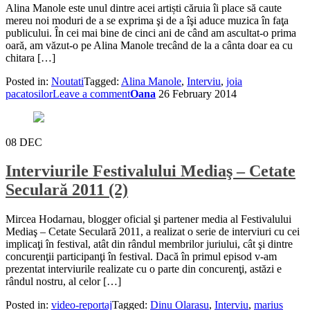
Alina Manole este unul dintre acei artiști căruia îi place să caute
mereu noi moduri de a se exprima şi de a îşi aduce muzica în faţa
publicului. În cei mai bine de cinci ani de când am ascultat-o prima
oară, am văzut-o pe Alina Manole trecând de la a cânta doar ea cu
chitara […]
Posted in:
Noutati
Tagged:
Alina Manole
,
Interviu
,
joia
pacatosilor
Leave a comment
Oana
26 February 2014
08
DEC
Interviurile Festivalului Mediaş – Cetate
Seculară 2011 (2)
Mircea Hodarnau, blogger oficial şi partener media al Festivalului
Mediaş – Cetate Seculară 2011, a realizat o serie de interviuri cu cei
implicaţi în festival, atât din rândul membrilor juriului, cât şi dintre
concurenţii participanţi în festival. Dacă în primul episod v-am
prezentat interviurile realizate cu o parte din concurenţi, astăzi e
rândul nostru, al celor […]
Posted in:
video-reportaj
Tagged:
Dinu Olarasu
,
Interviu
,
marius