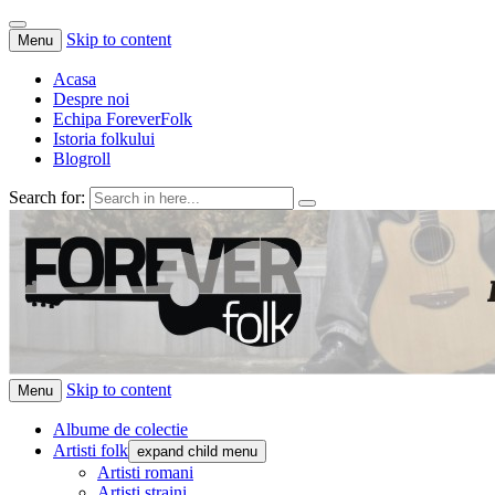
Skip to content
Menu
Acasa
Despre noi
Echipa ForeverFolk
Istoria folkului
Blogroll
Search for:
ForeverFolk
Muzica sufletului tau
Skip to content
Menu
Albume de colectie
Artisti folk
expand child menu
Artisti romani
Artisti straini