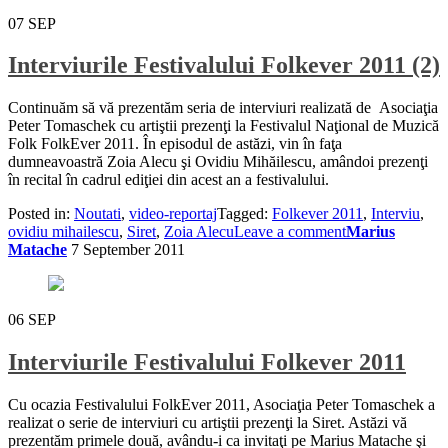
07
SEP
Interviurile Festivalului Folkever 2011 (2)
Continuăm să vă prezentăm seria de interviuri realizată de Asociaţia
Peter Tomaschek cu artiştii prezenţi la Festivalul Naţional de Muzică
Folk FolkEver 2011. În episodul de astăzi, vin în faţa
dumneavoastră Zoia Alecu şi Ovidiu Mihăilescu, amândoi prezenţi
în recital în cadrul ediţiei din acest an a festivalului.
Posted in:
Noutati
,
video-reportaj
Tagged:
Folkever 2011
,
Interviu
,
ovidiu mihailescu
,
Siret
,
Zoia Alecu
Leave a comment
Marius
Matache
7 September 2011
06
SEP
Interviurile Festivalului Folkever 2011
Cu ocazia Festivalului FolkEver 2011, Asociaţia Peter Tomaschek a
realizat o serie de interviuri cu artiştii prezenţi la Siret. Astăzi vă
prezentăm primele două, avându-i ca invitaţi pe Marius Matache şi