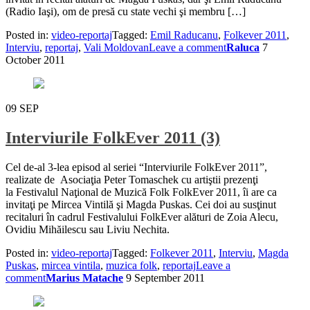
(Radio Iaşi), om de presă cu state vechi şi membru […]
Posted in:
video-reportaj
Tagged:
Emil Raducanu
,
Folkever 2011
,
Interviu
,
reportaj
,
Vali Moldovan
Leave a comment
Raluca
7
October 2011
09
SEP
Interviurile FolkEver 2011 (3)
Cel de-al 3-lea episod al seriei “Interviurile FolkEver 2011”,
realizate de Asociaţia Peter Tomaschek cu artiştii prezenţi
la Festivalul Naţional de Muzică Folk FolkEver 2011, îi are ca
invitaţi pe Mircea Vintilă şi Magda Puskas. Cei doi au susţinut
recitaluri în cadrul Festivalului FolkEver alături de Zoia Alecu,
Ovidiu Mihăilescu sau Liviu Nechita.
Posted in:
video-reportaj
Tagged:
Folkever 2011
,
Interviu
,
Magda
Puskas
,
mircea vintila
,
muzica folk
,
reportaj
Leave a
comment
Marius Matache
9 September 2011