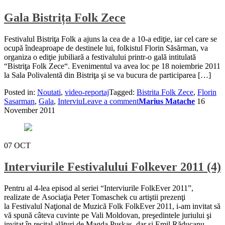
Gala Bistrița Folk Zece
Festivalul Bistriţa Folk a ajuns la cea de a 10-a ediţie, iar cel care se
ocupă îndeaproape de destinele lui, folkistul Florin Săsărman, va
organiza o ediţie jubiliară a festivalului printr-o gală intitulată
“Bistriţa Folk Zece“. Evenimentul va avea loc pe 18 noiembrie 2011
la Sala Polivalentă din Bistriţa şi se va bucura de participarea […]
Posted in:
Noutati
,
video-reportaj
Tagged:
Bistrita Folk Zece
,
Florin
Sasarman
,
Gala
,
Interviu
Leave a comment
Marius Matache
16
November 2011
07
OCT
Interviurile Festivalului Folkever 2011 (4)
Pentru al 4-lea episod al seriei “Interviurile FolkEver 2011”,
realizate de Asociaţia Peter Tomaschek cu artiştii prezenţi
la Festivalul Naţional de Muzică Folk FolkEver 2011, i-am invitat să
vă spună câteva cuvinte pe Vali Moldovan, preşedintele juriului şi
invitat în recital alături de Magda Puskas, dar şi Emil Răducanu