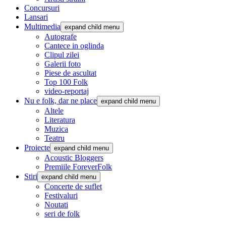
Concursuri
Lansari
Multimedia
expand child menu
Autografe
Cantece in oglinda
Clipul zilei
Galerii foto
Piese de ascultat
Top 100 Folk
video-reportaj
Nu e folk, dar ne place
expand child menu
Altele
Literatura
Muzica
Teatru
Proiecte
expand child menu
Acoustic Bloggers
Premiile ForeverFolk
Stiri
expand child menu
Concerte de suflet
Festivaluri
Noutati
seri de folk