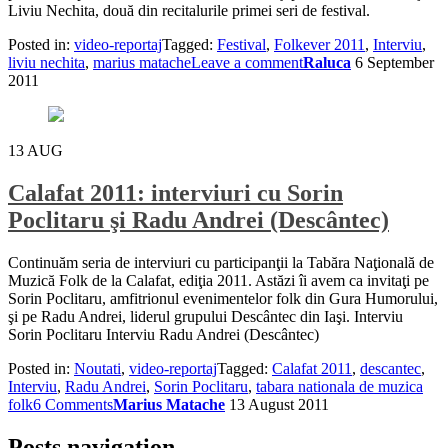
Liviu Nechita, două din recitalurile primei seri de festival.
Posted in:
video-reportaj
Tagged:
Festival
,
Folkever 2011
,
Interviu
,
liviu nechita
,
marius matache
Leave a comment
Raluca
6 September
2011
13
AUG
Calafat 2011: interviuri cu Sorin
Poclitaru şi Radu Andrei (Descântec)
Continuăm seria de interviuri cu participanţii la Tabăra Naţională de
Muzică Folk de la Calafat, ediţia 2011. Astăzi îi avem ca invitaţi pe
Sorin Poclitaru, amfitrionul evenimentelor folk din Gura Humorului,
şi pe Radu Andrei, liderul grupului Descântec din Iaşi. Interviu
Sorin Poclitaru Interviu Radu Andrei (Descântec)
Posted in:
Noutati
,
video-reportaj
Tagged:
Calafat 2011
,
descantec
,
Interviu
,
Radu Andrei
,
Sorin Poclitaru
,
tabara nationala de muzica
folk
6 Comments
Marius Matache
13 August 2011
Posts navigation