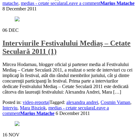
matache
,
medias - cetate seculara
Leave a comment
Marius Matache
8 December 2011
06
DEC
Interviurile Festivalului Mediaş – Cetate
Seculară 2011 (1)
Mircea Hodarnau, blogger oficial şi partener media al Festivalului
Mediaş – Cetate Seculară 2011, a realizat o serie de interviuri cu cei
implicaţi în festival, atât din rândul membrilor juriului, cât şi dintre
concurenţii participanţi în festival. Prima parte a interviurilor
dedicate Festivalului Mediaş – Cetate Seculară 2011 este dedicată
câtorva din laureaţii festivalului: Alexandra Andrei, Mara […]
Posted in:
video-reportaj
Tagged:
alexandra andrei
,
Cosmin Vaman
,
Interviu
,
Mara Bisziok
,
medias - cetate seculara
Leave a
comment
Marius Matache
6 December 2011
16
NOV