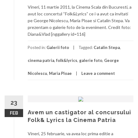
Vineri, 11 martie 2011, la Cinema Scala din Bucuresti, a
avut loc concertul “Folk&Lyrics” ce i-a avut ca invitati
pe George Nicolescu, Maria Ploae si Catalin Stepa. Va
prezentam o galerie foto de la eveniment. Credit foto:
Diana&Vlad [nggallery id=116]
Posted in:
Galerii foto
Tagged:
Catalin Stepa
,
cinema patria
,
folk&lyrics
,
galerie foto
,
George
Nicolescu
,
Maria Ploae
Leave a comment
23
Avem un castigator al concursului
FEB
Folk& Lyrics la Cinema Patria
Vineri, 25 februarie, va avea loc prima editie a