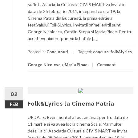
suflet , Asociatia Culturala CIVIS MART va invita in
data de 25 februarie 2011, incepand cu ora 19, la
Cinema Patria din Bucuresti, la prima editie a
festivalului Folk&Lyrics. Invitatii primei editii sunt
George Nicolescu, Catalin Stepa si Maria Ploae. Pentru
acest eveniment punem la bataie […]
Posted in:
Concursuri
Tagged:
concurs
,
folk&lyrics
,
George Nicolescu
,
Maria Ploae
Comment
02
Folk&Lyrics la Cinema Patria
FEB
UPDATE: Evenimentul a fost amanat pentru data de
11 martie si va avea loc la cinema Scala. Mai multe
detalii aici. Asociatia Culturala CIVIS MART va invita
in data de 25 februarie 2011, incepand cu ora 19, la