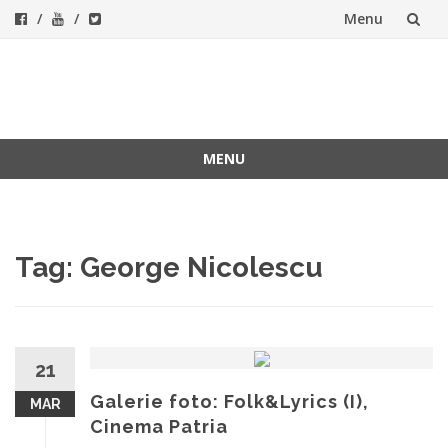
Menu
Skip
to
ForeverFolk
Muzica sufletului tau
content
MENU
Skip
to
content
Tag:
George Nicolescu
21
Galerie foto: Folk&Lyrics (I),
MAR
Cinema Patria