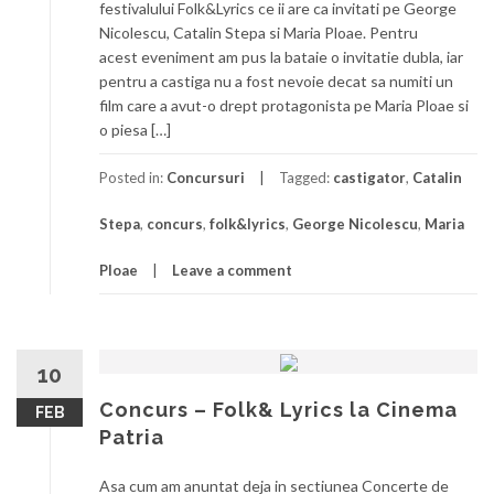
festivalului Folk&Lyrics ce ii are ca invitati pe George
Nicolescu, Catalin Stepa si Maria Ploae. Pentru
acest eveniment am pus la bataie o invitatie dubla, iar
pentru a castiga nu a fost nevoie decat sa numiti un
film care a avut-o drept protagonista pe Maria Ploae si
o piesa […]
Posted in:
Concursuri
Tagged:
castigator
,
Catalin
Stepa
,
concurs
,
folk&lyrics
,
George Nicolescu
,
Maria
Ploae
Leave a comment
10
Concurs – Folk& Lyrics la Cinema
FEB
Patria
Asa cum am anuntat deja in sectiunea Concerte de