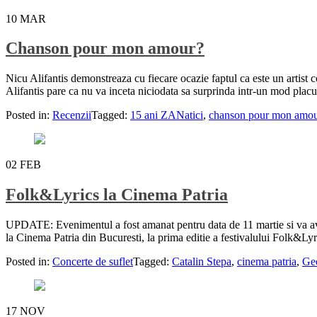
10
MAR
Chanson pour mon amour?
Nicu Alifantis demonstreaza cu fiecare ocazie faptul ca este un artist 
Alifantis pare ca nu va inceta niciodata sa surprinda intr-un mod plac
Posted in:
Recenzii
Tagged:
15 ani ZANatici
,
chanson pour mon amou
02
FEB
Folk&Lyrics la Cinema Patria
UPDATE: Evenimentul a fost amanat pentru data de 11 martie si va ave
la Cinema Patria din Bucuresti, la prima editie a festivalului Folk&L
Posted in:
Concerte de suflet
Tagged:
Catalin Stepa
,
cinema patria
,
Ge
17
NOV