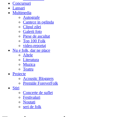
Concursuri
Lansari
Multimedia
Autografe
Cantece in oglinda
Clipul zilei
Galerii foto
Piese de ascultat
Top 100 Folk
video-reportaj
Nu e folk, dar ne place
Altele
Literatura
Muzica
Teatru
Proiecte
Acoustic Bloggers
Premiile ForeverFolk
Stiri
Concerte de suflet
Festivaluri
Noutati
seri de folk