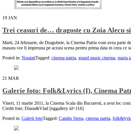
19
JAN
Trei ceasuri de… dragoste cu Zoia Alecu 
Marti, 24 februarie, de Dragobete, la Cinema Patria vom avea parte de
masura vor fi impreuna pe aceasi scena pentru prima data in ceea ce s
Posted in:
Noutati
Tagged:
cinema patria
,
grand music cinema
,
maria t
21
MAR
Galerie foto: Folk&Lyrics (I), Cinema Pat
Vineri, 11 martie 2011, la Cinema Scala din Bucuresti, a avut loc conc
Credit foto: Diana&Vlad [nggallery id=116]
Posted in:
Galerii foto
Tagged:
Catalin Stepa
,
cinema patria
,
folk&lyri