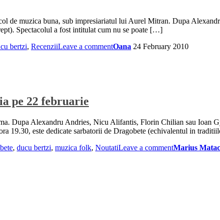
acol de muzica buna, sub impresiariatul lui Aurel Mitran. Dupa Alexandru
rept). Spectacolul a fost intitulat cum nu se poate […]
cu bertzi
,
Recenzii
Leave a comment
Oana
24 February 2010
a pe 22 februarie
nema. Dupa Alexandru Andries, Nicu Alifantis, Florin Chilian sau Ioan G
ra 19.30, este dedicate sarbatorii de Dragobete (echivalentul in traditii
bete
,
ducu bertzi
,
muzica folk
,
Noutati
Leave a comment
Marius Mata