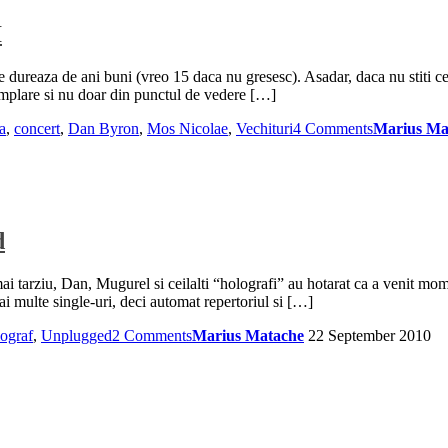
I
dureaza de ani buni (vreo 15 daca nu gresesc). Asadar, daca nu stiti ce 
mplare si nu doar din punctul de vedere […]
a
,
concert
,
Dan Byron
,
Mos Nicolae
,
Vechituri
4 Comments
Marius Ma
d
arziu, Dan, Mugurel si ceilalti “holografi” au hotarat ca a venit momentu
i multe single-uri, deci automat repertoriul si […]
ograf
,
Unplugged
2 Comments
Marius Matache
22 September 2010