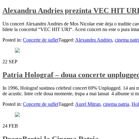
Alexandru Andries prezinta VEC HIT UR
Un concert Alexandru Andries de Mos Nicolae este deja o traditie care 
bilete la concertul “VEC HIT URI“. Acest concert nu este o pura inta
Posted in:
Concerte de suflet
Tagged:
Alexandru Andries
,
cinema patri
22
SEP
Patria Holograf – doua concerte unplugge
In 1996, Holograf sustinea celebrul concert 69% Unplugged. 14 ani mai t
de acustic. Intre cele doua momente, trupa a mai lansat 4 albume si ma
Posted in:
Concerte de suflet
Tagged:
Aurel Mitran
,
cinema patria
,
Hol
24
FEB
DragoBertzi la Cinema Patria