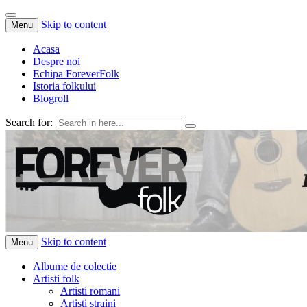
Skip to content
Menu
Acasa
Despre noi
Echipa ForeverFolk
Istoria folkului
Blogroll
Search for:
ForeverFolk
Muzica sufletului tau
Skip to content
Menu
Albume de colectie
Artisti folk
Artisti romani
Artisti straini