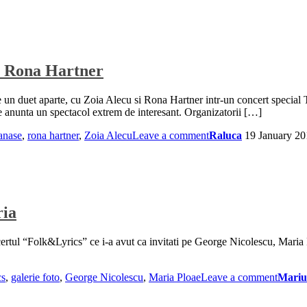
si Rona Hartner
 un duet aparte, cu Zoia Alecu si Rona Hartner intr-un concert special 
e anunta un spectacol extrem de interesant. Organizatorii […]
anase
,
rona hartner
,
Zoia Alecu
Leave a comment
Raluca
19 January 20
ria
ertul “Folk&Lyrics” ce i-a avut ca invitati pe George Nicolescu, Maria 
cs
,
galerie foto
,
George Nicolescu
,
Maria Ploae
Leave a comment
Mariu