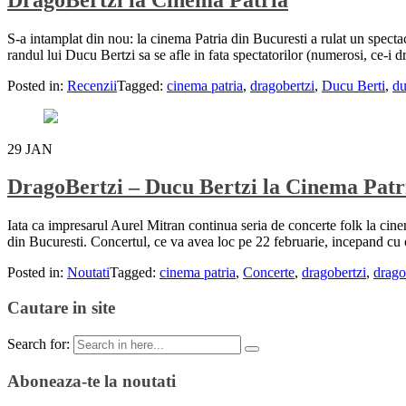
S-a intamplat din nou: la cinema Patria din Bucuresti a rulat un spect
randul lui Ducu Bertzi sa se afle in fata spectatorilor (numerosi, ce-i d
Posted in:
Recenzii
Tagged:
cinema patria
,
dragobertzi
,
Ducu Berti
,
du
29
JAN
DragoBertzi – Ducu Bertzi la Cinema Patri
Iata ca impresarul Aurel Mitran continua seria de concerte folk la ci
din Bucuresti. Concertul, ce va avea loc pe 22 februarie, incepand cu o
Posted in:
Noutati
Tagged:
cinema patria
,
Concerte
,
dragobertzi
,
drago
Cautare in site
Search for:
Aboneaza-te la noutati