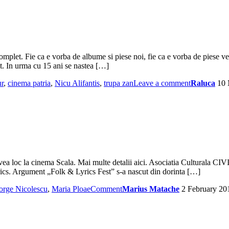
complet. Fie ca e vorba de albume si piese noi, fie ca e vorba de piese v
ut. In urma cu 15 ani se nastea […]
r
,
cinema patria
,
Nicu Alifantis
,
trupa zan
Leave a comment
Raluca
10 
a loc la cinema Scala. Mai multe detalii aici. Asociatia Culturala CIV
yrics. Argument „Folk & Lyrics Fest” s-a nascut din dorinta […]
orge Nicolescu
,
Maria Ploae
Comment
Marius Matache
2 February 20