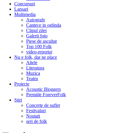
Concursuri
Lansari
Multimedia
Autografe
Cantece in oglinda
Clipul zilei
Galerii foto
Piese de ascultat
Top 100 Folk
video-reportaj
Nu e folk, dar ne place
Altele
Literatura
Muzica
Teatru
Proiecte
Acoustic Bloggers
Premiile ForeverFolk
Stiri
Concerte de suflet
Festivaluri
Noutati
seri de folk