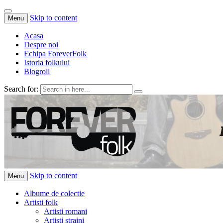
Skip to content
Menu
Acasa
Despre noi
Echipa ForeverFolk
Istoria folkului
Blogroll
Search for:
ForeverFolk
Muzica sufletului tau
Skip to content
Menu
Albume de colectie
Artisti folk
Artisti romani
Artisti straini