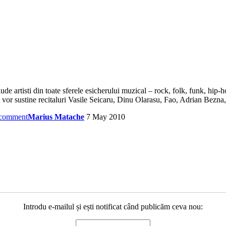
de artisti din toate sferele esicherului muzical – rock, folk, funk, hip-
, vor sustine recitaluri Vasile Seicaru, Dinu Olarasu, Fao, Adrian Bezn
 comment
Marius Matache
7 May 2010
Introdu e-mailul și ești notificat când publicăm ceva nou: