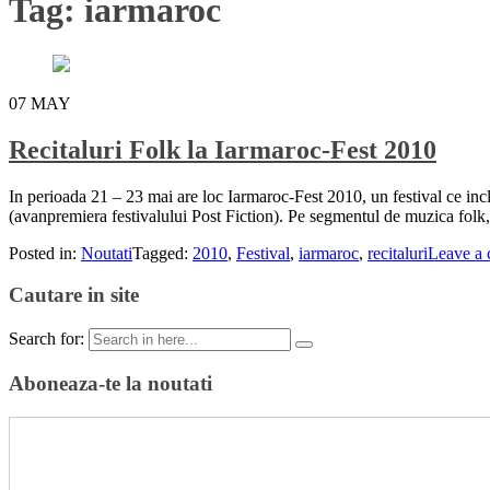
Tag:
iarmaroc
07
MAY
Recitaluri Folk la Iarmaroc-Fest 2010
In perioada 21 – 23 mai are loc Iarmaroc-Fest 2010, un festival ce inclu
(avanpremiera festivalului Post Fiction). Pe segmentul de muzica folk
Posted in:
Noutati
Tagged:
2010
,
Festival
,
iarmaroc
,
recitaluri
Leave a
Cautare in site
Search for:
Aboneaza-te la noutati