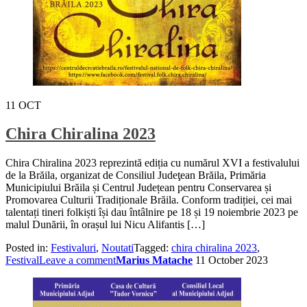
11
OCT
Chira Chiralina 2023
Chira Chiralina 2023 reprezintă ediția cu numărul XVI a festivalului
de la Brăila, organizat de Consiliul Judeţean Brăila, Primăria
Municipiului Brăila și Centrul Județean pentru Conservarea și
Promovarea Culturii Tradiționale Brăila. Conform tradiției, cei mai
talentați tineri folkiști își dau întâlnire pe 18 și 19 noiembrie 2023 pe
malul Dunării, în orașul lui Nicu Alifantis […]
Posted in:
Festivaluri
,
Noutati
Tagged:
chira chiralina 2023
,
Festival
Leave a comment
Marius Matache
11 October 2023