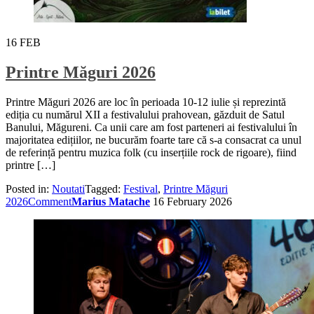
16
FEB
Printre Măguri 2026
Printre Măguri 2026 are loc în perioada 10-12 iulie și reprezintă
ediția cu numărul XII a festivalului prahovean, găzduit de Satul
Banului, Măgureni. Ca unii care am fost parteneri ai festivalului în
majoritatea edițiilor, ne bucurăm foarte tare că s-a consacrat ca unul
de referință pentru muzica folk (cu inserțiile rock de rigoare), fiind
printre […]
Posted in:
Noutati
Tagged:
Festival
,
Printre Măguri
2026
Comment
Marius Matache
16 February 2026