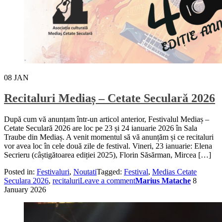
08
JAN
Recitaluri Mediaș – Cetate Seculară 2026
După cum vă anunțam într-un articol anterior, Festivalul Mediaș –
Cetate Seculară 2026 are loc pe 23 și 24 ianuarie 2026 în Sala
Traube din Mediaș. A venit momentul să vă anunțăm și ce recitaluri
vor avea loc în cele două zile de festival. Vineri, 23 ianuarie: Elena
Secrieru (câștigătoarea ediției 2025), Florin Săsărman, Mircea […]
Posted in:
Festivaluri
,
Noutati
Tagged:
Festival
,
Medias Cetate
Seculara 2026
,
recitaluri
Leave a comment
Marius Matache
8
January 2026