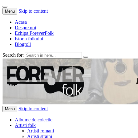
Skip to content
Menu
Acasa
Despre noi
Echipa ForeverFolk
Istoria folkului
Blogroll
Search for:
ForeverFolk
Muzica sufletului tau
Skip to content
Menu
Albume de colectie
Artisti folk
Artisti romani
Artisti straini