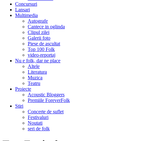
Concursuri
Lansari
Multimedia
Autografe
Cantece in oglinda
Clipul zilei
Galerii foto
Piese de ascultat
Top 100 Folk
video-reportaj
Nu e folk, dar ne place
Altele
Literatura
Muzica
Teatru
Proiecte
Acoustic Bloggers
Premiile ForeverFolk
Stiri
Concerte de suflet
Festivaluri
Noutati
seri de folk