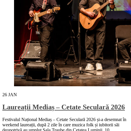
26
JAN
Laureații Mediaș – Cetate Seculară 2026
Festivalul Național Mediaș – Cetate Seculară 2026 și-a desemnat în
weekend laureații, după 2 zile în care muzica folk și iubitorii săi
deopotrivă au umplut Sala Traube din Cetatea Luminii. 10