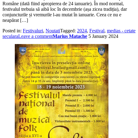
Române (dată fiind apropierea de 24 ianuarie). În mod normal,
festivalul trebuia să aibă loc în decembrie (așa zicea tradiția), dar
conjuncturile și vremurile l-au mutat în ianuarie. Ceea ce nu e
neapărat […]
Posted in:
Festivaluri
,
Noutati
Tagged:
2024
,
Festival
,
medias - cetate
seculara
Leave a comment
Marius Matache
5 January 2024