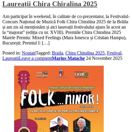
Laureații Chira Chiralina 2025
Am participat în weekend, în calitate de co-prezentator, la Festivalul-
Concurs Național de Muzică Folk Chira Chiralina 2025 de la Brăila
și am zis să menționăm și aici laureații festivalului ajuns în acest an
la “majorat” (ediția cu nr. XVIII). Premiile Chira Chiralina 2025
Marele Premiu: Mixed Feelings (Mara Ionescu și Cristian Hampu),
București; Premiul I: […]
Posted in:
Noutati
Tagged:
Braila
,
Chira Chiralina 2025
,
Festival
,
Laureatii
Leave a comment
Marius Matache
24 November 2025