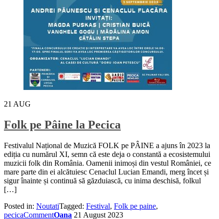
21
AUG
Folk pe Pâine la Pecica
Festivalul Național de Muzică FOLK pe PÂINE a ajuns în 2023 la
ediția cu numărul XI, semn că este deja o constantă a ecosistemului
muzicii folk din România. Oamenii inimoși din vestul României, ce
mare parte din ei alcătuiesc Cenaclul Lucian Emandi, merg încet și
sigur înainte și continuă să găzduiască, cu inima deschisă, folkul
[…]
Posted in:
Noutati
Tagged:
Festival
,
Folk pe paine
,
pecica
Comment
Oana
21 August 2023