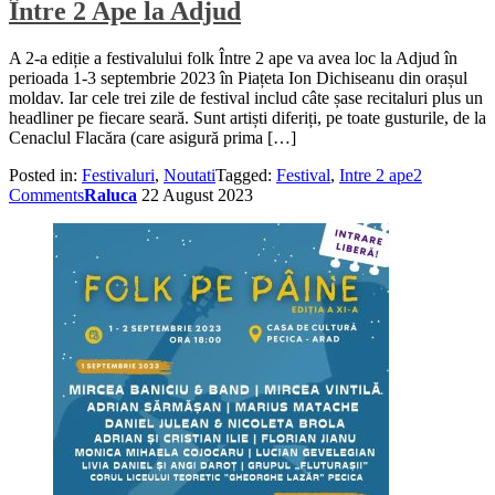
Între 2 Ape la Adjud
A 2-a ediție a festivalului folk Între 2 ape va avea loc la Adjud în
perioada 1-3 septembrie 2023 în Piațeta Ion Dichiseanu din orașul
moldav. Iar cele trei zile de festival includ câte șase recitaluri plus un
headliner pe fiecare seară. Sunt artiști diferiți, pe toate gusturile, de la
Cenaclul Flacăra (care asigură prima […]
Posted in:
Festivaluri
,
Noutati
Tagged:
Festival
,
Intre 2 ape
2
Comments
Raluca
22 August 2023