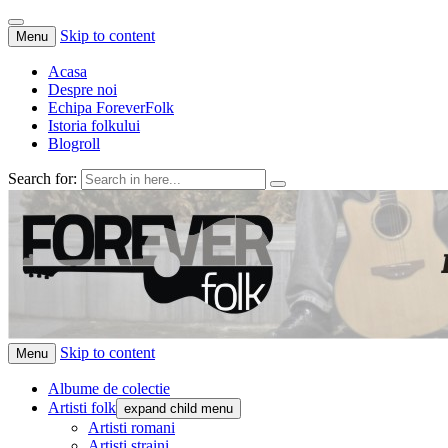
Skip to content
Menu
Acasa
Despre noi
Echipa ForeverFolk
Istoria folkului
Blogroll
Search for:
ForeverFolk
Muzica sufletului tau
Skip to content
Menu
Albume de colectie
Artisti folk
expand child menu
Artisti romani
Artisti straini