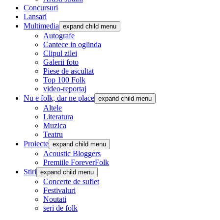
Concursuri
Lansari
Multimedia
expand child menu
Autografe
Cantece in oglinda
Clipul zilei
Galerii foto
Piese de ascultat
Top 100 Folk
video-reportaj
Nu e folk, dar ne place
expand child menu
Altele
Literatura
Muzica
Teatru
Proiecte
expand child menu
Acoustic Bloggers
Premiile ForeverFolk
Stiri
expand child menu
Concerte de suflet
Festivaluri
Noutati
seri de folk