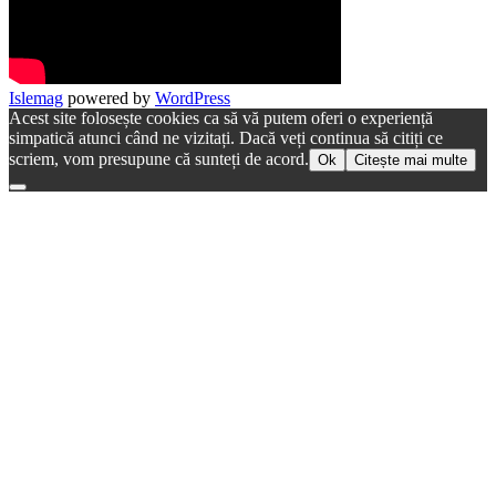
Islemag
powered by
WordPress
Acest site folosește cookies ca să vă putem oferi o experiență
simpatică atunci când ne vizitați. Dacă veți continua să citiți ce
scriem, vom presupune că sunteți de acord.
Ok
Citește mai multe