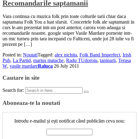
Recomandarile saptamanii
Vara continua cu muzica folk prin toate colturile tarii chiar daca
saptamana Folk You a luat sfarsit. Concertele folk ale saptamanii in
curs le-am prezentat intr-un post anterior, carora vom adauga si
recomandarile noastre. google sniper Vasile Mardare porneste intr-
un mic turneu prin tara incepand cu Falticeni, unde joi 28 iulie va fi
prezent pe […]
Posted in:
Noutati
Tagged:
alex nichita
,
Folk Band Imperfect
,
Irish
Pub
,
La Partid
,
marius matache
,
Radu TUdoroiu
,
tapinarii
,
Terasa
W
,
vasile mardare
Raluca
26 July 2011
Cautare in site
Search for:
Aboneaza-te la noutati
Introdu e-mailul și ești notificat când publicăm ceva nou: