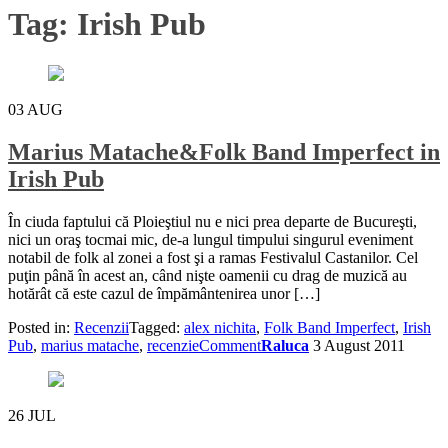
Tag:
Irish Pub
03
AUG
Marius Matache&Folk Band Imperfect in
Irish Pub
În ciuda faptului că Ploieştiul nu e nici prea departe de Bucureşti,
nici un oraş tocmai mic, de-a lungul timpului singurul eveniment
notabil de folk al zonei a fost şi a ramas Festivalul Castanilor. Cel
puţin până în acest an, când nişte oamenii cu drag de muzică au
hotărât că este cazul de împământenirea unor […]
Posted in:
Recenzii
Tagged:
alex nichita
,
Folk Band Imperfect
,
Irish
Pub
,
marius matache
,
recenzie
Comment
Raluca
3 August 2011
26
JUL