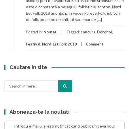
acolo și prin festivalul care, cu asalturile și abisurile sale,
este o constantă a peisajului folkistic autohton. Nord-
Est Folk 2018 anunță, prin vocea ForeverFolk, iubitorii
de folk, posesori de chitară sau doar de […]
Posted in:
Noutati
Tagged:
concurs
,
Dorohoi
,
Festival
,
Nord-Est Folk 2018
Comment
Cautare in site
Search
for:
Aboneaza-te la noutati
Introdu e-mailul și ești notificat când publicăm ceva nou: