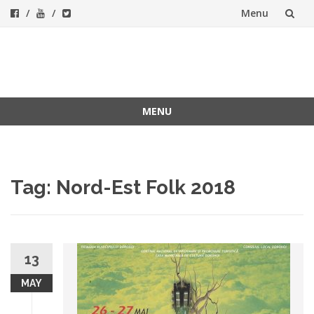
Menu
Skip
to
ForeverFolk
Muzica sufletului tau
content
MENU
Skip
to
content
Tag:
Nord-Est Folk 2018
13
MAY