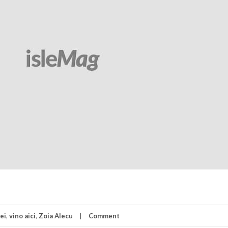
lei
,
vino aici
,
Zoia Alecu
Comment