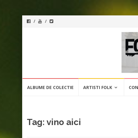
ForeverFolk
Muzica
sufletului tau
Skip
ALBUME DE COLECTIE
ARTISTI FOLK
CON
to
content
Tag:
vino aici