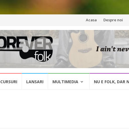
Skip
Acasa
Despre noi
to
content
CURSURI
LANSARI
MULTIMEDIA
NU E FOLK, DAR 