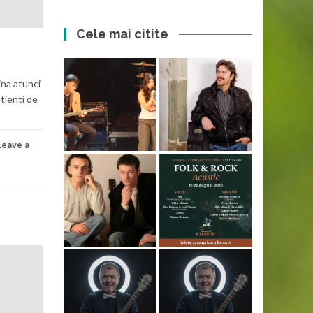
Cele mai citite
ina atunci
stienti de
Leave a