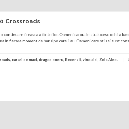
00 Crossroads
o continuare fireasca a fiintei lor. Oameni carora le stralucesc ochii a lum
cura in fiecare moment de harul pe care il au. Oameni care stiu si sunt con
roads
,
carari de maci
,
dragos boeru
,
Recenzii
,
vino aici
,
Zoia Alecu