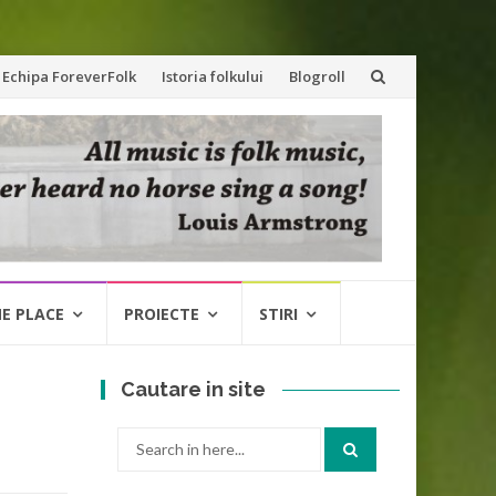
Echipa ForeverFolk
Istoria folkului
Blogroll
NE PLACE
PROIECTE
STIRI
Cautare in site
Search
for: