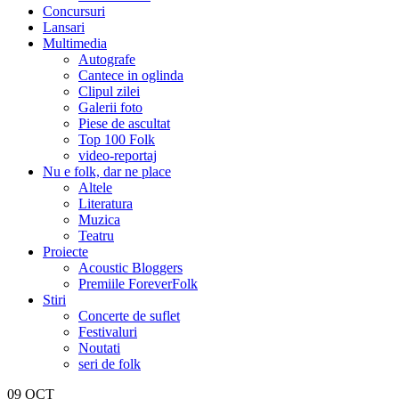
Concursuri
Lansari
Multimedia
Autografe
Cantece in oglinda
Clipul zilei
Galerii foto
Piese de ascultat
Top 100 Folk
video-reportaj
Nu e folk, dar ne place
Altele
Literatura
Muzica
Teatru
Proiecte
Acoustic Bloggers
Premiile ForeverFolk
Stiri
Concerte de suflet
Festivaluri
Noutati
seri de folk
09
OCT