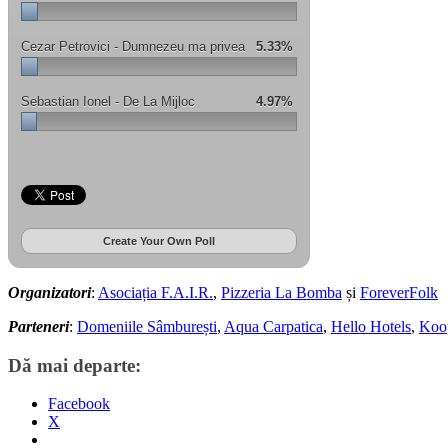
Cezar Petrovici - Dumnezeu ma privea
5.33%
Sebastian Ionel - De La Mijloc
4.97%
Create Your Own Poll
Organizatori
:
Asociația F.A.I.R.
,
Pizzeria La Bomba
și
ForeverFolk
Parteneri
:
Domeniile Sâmburești
,
Aqua Carpatica
,
Hello Hotels
,
Koop
Dă mai departe:
Facebook
X