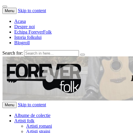
Skip to content
Menu
Acasa
Despre noi
Echipa ForeverFolk
Istoria folkului
Blogroll
Search for:
ForeverFolk
Muzica sufletului tau
Skip to content
Menu
Albume de colectie
Artisti folk
Artisti romani
Artisti straini