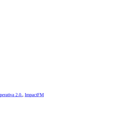
erativa 2.0.
,
ImpactFM