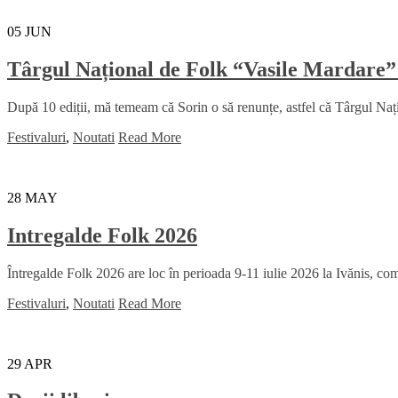
05
JUN
Târgul Național de Folk “Vasile Mardare”
După 10 ediții, mă temeam că Sorin o să renunțe, astfel că Târgul Na
Festivaluri
,
Noutati
Read More
28
MAY
Intregalde Folk 2026
Întregalde Folk 2026 are loc în perioada 9-11 iulie 2026 la Ivănis, comu
Festivaluri
,
Noutati
Read More
29
APR