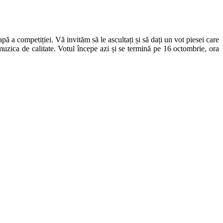
ă a competiției. Vă invităm să le ascultați și să dați un vot piesei care
uzica de calitate. Votul începe azi și se termină pe 16 octombrie, ora