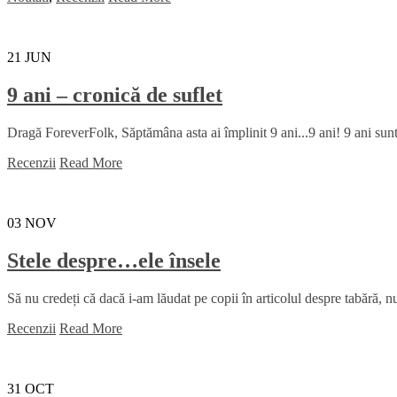
21
JUN
9 ani – cronică de suflet
Dragă ForeverFolk, Săptămâna asta ai împlinit 9 ani...9 ani! 9 ani sunt
Recenzii
Read More
03
NOV
Stele despre…ele însele
Să nu credeți că dacă i-am lăudat pe copii în articolul despre tabără, nu 
Recenzii
Read More
31
OCT