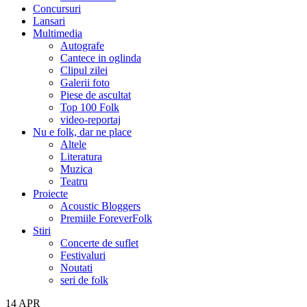
Concursuri
Lansari
Multimedia
Autografe
Cantece in oglinda
Clipul zilei
Galerii foto
Piese de ascultat
Top 100 Folk
video-reportaj
Nu e folk, dar ne place
Altele
Literatura
Muzica
Teatru
Proiecte
Acoustic Bloggers
Premiile ForeverFolk
Stiri
Concerte de suflet
Festivaluri
Noutati
seri de folk
14
APR