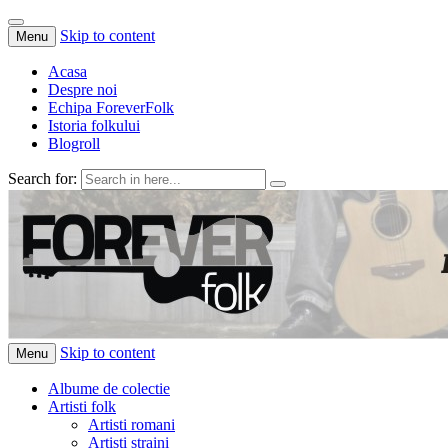
Skip to content
Menu
Acasa
Despre noi
Echipa ForeverFolk
Istoria folkului
Blogroll
Search for:
ForeverFolk
Muzica sufletului tau
Skip to content
Menu
Albume de colectie
Artisti folk
Artisti romani
Artisti straini