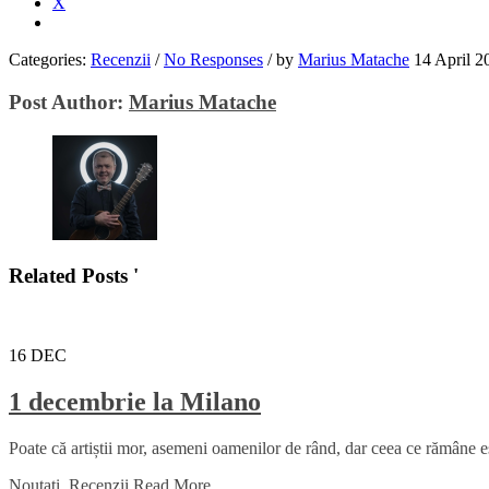
X
Categories:
Recenzii
/
No Responses
/
by
Marius Matache
14 April 2
Post Author:
Marius Matache
Related Posts '
16
DEC
1 decembrie la Milano
Poate că artiștii mor, asemeni oamenilor de rând, dar ceea ce rămâne es
Noutati
,
Recenzii
Read More