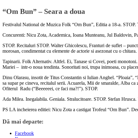
“Om Bun” – Seara a doua
Festivalul National de Muzica Folk “Om Bun”, Editia a 18-a. STOP. 
Concurenti: Nicu Zota, Academica, Ioana Munteanu, Jul Baldovin, P
STOP. Recitaluri STOP. Walter Ghicolescu, Franturi de suflet – punct s
morosan, condimentat cu elemente de actorie si asezonat cu o chitara. I
Tapinarii. Folk Alternativ. Altfel. Ei, Tanase si Covei, poeti monotoni
Mariei – intr-o noua tendinta. Sonoritati noi, trupa inimoasa, cu placer
Dinu Olarasu, insotit de Titus Constantin si Iulian Anghel. “Ploaia”, 
sa supar pe cineva, recitalul serii. Acuarela, Mii de smaralde, Alba ca
Ofiterul Radu (“Beeeeeei, ce faci ma?!”). STOP.
Ada Milea. Inegalabila. Geniala. Stralucitoare. STOP. Stefan Hrusca
PS LA incheierea editiei: Nicu Zota a castigat Trofeul “Om Bun”. De
Dă mai departe:
Facebook