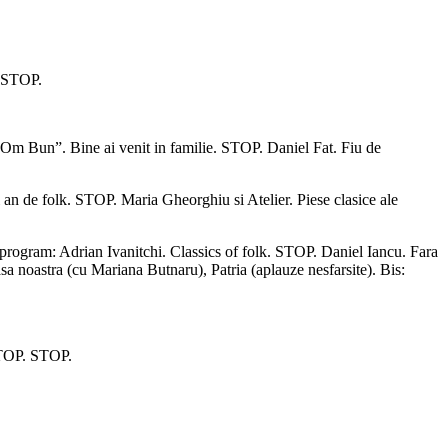
. STOP.
a “Om Bun”. Bine ai venit in familie. STOP. Daniel Fat. Fiu de
i an de folk. STOP. Maria Gheorghiu si Atelier. Piese clasice ale
n program: Adrian Ivanitchi. Classics of folk. STOP. Daniel Iancu. Fara
asa noastra (cu Mariana Butnaru), Patria (aplauze nesfarsite). Bis:
!STOP. STOP.