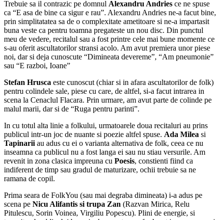
Trebuie sa il contrazic pe domnul
Alexandru Andries
ce ne spuse
ca “E asa de bine ca sigur e rau”. Alexandru Andries ne-a facut bine,
prin simplitatatea sa de o complexitate ametitoare si ne-a impartasit
buna veste ca pentru toamna pregateste un nou disc. Din punctul
meu de vedere, recitalul sau a fost printre cele mai bune momente ce
s-au oferit ascultatorilor stransi acolo. Am avut premiera unor piese
noi, dar si deja cunoscute “Dimineata devereme”, “Am pneumonie”
sau “E razboi, Ioane”
Stefan Hrusca
este cunoscut (chiar si in afara ascultatorilor de folk)
pentru colindele sale, piese cu care, de altfel, si-a facut intrarea in
scena la Cenaclul Flacara. Prin urmare, am avut parte de colinde pe
malul marii, dar si de “Ruga pentru parinti”.
In cu totul alta linie a folkului, urmatoarele doua recitaluri au prins
publicul intr-un joc de nuante si poezie altfel spuse.
Ada Milea
si
Tapinarii
au adus cu ei o varianta alternativa de folk, ceea ce nu
inseamna ca publicul nu a fost langa ei sau nu stiau versurile. Am
revenit in zona clasica impreuna cu
Poesis
, constienti fiind ca
indiferent de timp sau gradul de maturizare, ochii trebuie sa ne
ramana de copil.
Prima seara de FolkYou (sau mai degraba dimineata) i-a adus pe
scena pe
Nicu Alifantis si
trupa Zan
(Razvan Mirica, Relu
Pitulescu, Sorin Voinea, Virgiliu Popescu). Plini de energie, si