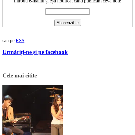
Introdu e-mailul și ești notificat când publicăm ceva nou:
sau pe
RSS
Urmăriți-ne și pe facebook
Cele mai citite