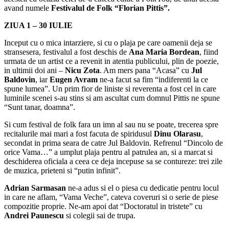
avand numele
Festivalul de Folk “Florian Pittis”.
ZIUA 1 – 30 IULIE
Inceput cu o mica intarziere, si cu o plaja pe care oamenii deja se
stransesera, festivalul a fost deschis de
Ana Maria Bordean
, fiind
urmata de un artist ce a revenit in atentia publicului, plin de poezie,
in ultimii doi ani –
Nicu Zota
. Am mers pana “Acasa” cu
Jul
Baldovin
, iar
Eugen Avram
ne-a facut sa fim “indiferenti la ce
spune lumea”. Un prim fior de liniste si reverenta a fost cel in care
luminile scenei s-au stins si am ascultat cum domnul Pittis ne spune
“Sunt tanar, doamna”.
Si cum festival de folk fara un imn al sau nu se poate, trecerea spre
recitalurile mai mari a fost facuta de spiridusul
Dinu Olarasu
,
secondat in prima seara de catre Jul Baldovin. Refrenul “Dincolo de
orice Vama…” a umplut plaja pentru al patrulea an, si a marcat si
deschiderea oficiala a ceea ce deja incepuse sa se contureze: trei zile
de muzica, prieteni si “putin infinit”.
Adrian Sarmasan
ne-a adus si el o piesa cu dedicatie pentru locul
in care ne aflam, “Vama Veche”, cateva coveruri si o serie de piese
compozitie proprie. Ne-am apoi dat “Doctoratul in tristete” cu
Andrei Paunescu
si colegii sai de trupa.