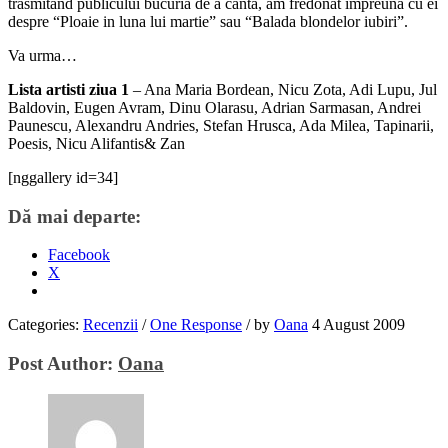
trasmitand publicului bucuria de a canta, am fredonat impreuna cu ei
despre “Ploaie in luna lui martie” sau “Balada blondelor iubiri”.
Va urma…
Lista artisti ziua 1
– Ana Maria Bordean, Nicu Zota, Adi Lupu, Jul
Baldovin, Eugen Avram, Dinu Olarasu, Adrian Sarmasan, Andrei
Paunescu, Alexandru Andries, Stefan Hrusca, Ada Milea, Tapinarii,
Poesis, Nicu Alifantis& Zan
[nggallery id=34]
Dă mai departe:
Facebook
X
Categories:
Recenzii
/
One Response
/
by
Oana
4 August 2009
Post Author:
Oana