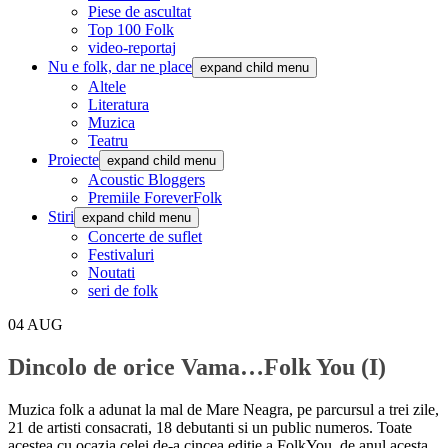
Piese de ascultat
Top 100 Folk
video-reportaj
Nu e folk, dar ne place
expand child menu
Altele
Literatura
Muzica
Teatru
Proiecte
expand child menu
Acoustic Bloggers
Premiile ForeverFolk
Stiri
expand child menu
Concerte de suflet
Festivaluri
Noutati
seri de folk
04
AUG
Dincolo de orice Vama…Folk You (I)
Muzica folk a adunat la mal de Mare Neagra, pe parcursul a trei zile,
21 de artisti consacrati, 18 debutanti si un public numeros. Toate
acestea cu ocazia celei de-a cincea editie a FolkYou, de anul acesta