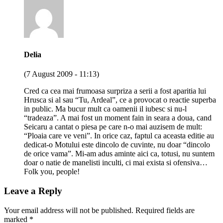
Delia
(7 August 2009 - 11:13)
Cred ca cea mai frumoasa surpriza a serii a fost aparitia lui
Hrusca si al sau “Tu, Ardeal”, ce a provocat o reactie superba
in public. Ma bucur mult ca oamenii il iubesc si nu-l
“tradeaza”. A mai fost un moment fain in seara a doua, cand
Seicaru a cantat o piesa pe care n-o mai auzisem de mult:
“Ploaia care ve veni”. In orice caz, faptul ca aceasta editie au
dedicat-o Motului este dincolo de cuvinte, nu doar “dincolo
de orice vama”. Mi-am adus aminte aici ca, totusi, nu suntem
doar o natie de manelisti inculti, ci mai exista si ofensiva…
Folk you, people!
Leave a Reply
Your email address will not be published.
Required fields are
marked
*