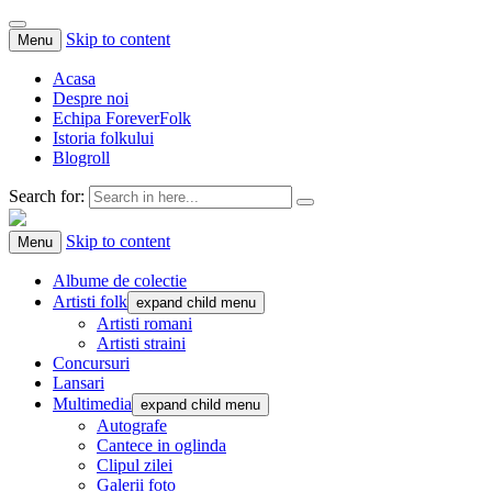
Skip to content
Menu
Acasa
Despre noi
Echipa ForeverFolk
Istoria folkului
Blogroll
Search for:
ForeverFolk
Muzica sufletului tau
Skip to content
Menu
Albume de colectie
Artisti folk
expand child menu
Artisti romani
Artisti straini
Concursuri
Lansari
Multimedia
expand child menu
Autografe
Cantece in oglinda
Clipul zilei
Galerii foto